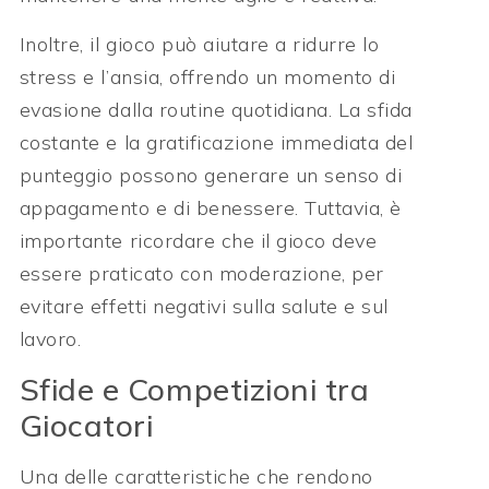
Inoltre, il gioco può aiutare a ridurre lo
stress e l’ansia, offrendo un momento di
evasione dalla routine quotidiana. La sfida
costante e la gratificazione immediata del
punteggio possono generare un senso di
appagamento e di benessere. Tuttavia, è
importante ricordare che il gioco deve
essere praticato con moderazione, per
evitare effetti negativi sulla salute e sul
lavoro.
Sfide e Competizioni tra
Giocatori
Una delle caratteristiche che rendono