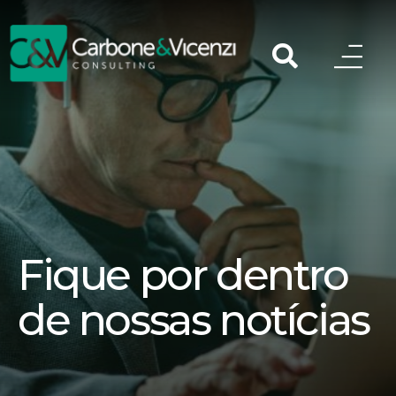
Fique por dentro
de nossas notícias