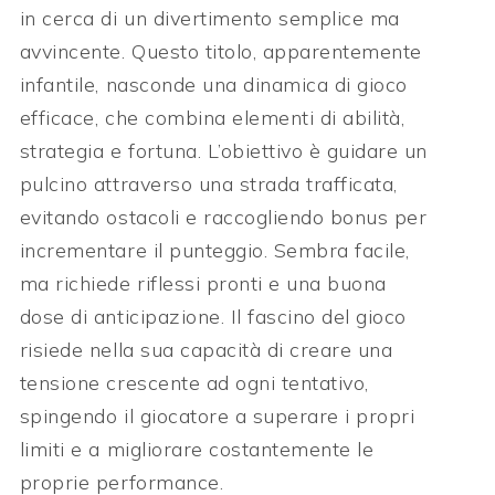
in cerca di un divertimento semplice ma
avvincente. Questo titolo, apparentemente
infantile, nasconde una dinamica di gioco
efficace, che combina elementi di abilità,
strategia e fortuna. L’obiettivo è guidare un
pulcino attraverso una strada trafficata,
evitando ostacoli e raccogliendo bonus per
incrementare il punteggio. Sembra facile,
ma richiede riflessi pronti e una buona
dose di anticipazione. Il fascino del gioco
risiede nella sua capacità di creare una
tensione crescente ad ogni tentativo,
spingendo il giocatore a superare i propri
limiti e a migliorare costantemente le
proprie performance.