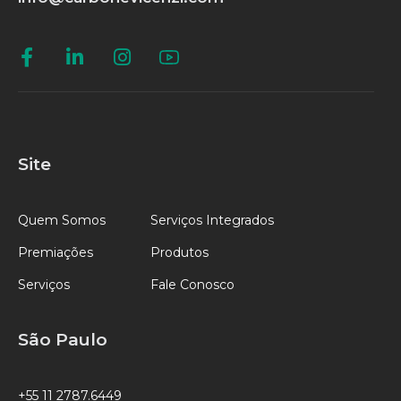
Site
Quem Somos
Serviços Integrados
Premiações
Produtos
Serviços
Fale Conosco
São Paulo
+55 11 2787.6449