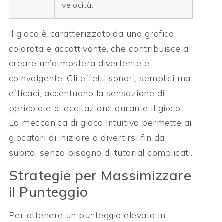
velocità.
Il gioco è caratterizzato da una grafica
colorata e accattivante, che contribuisce a
creare un’atmosfera divertente e
coinvolgente. Gli effetti sonori, semplici ma
efficaci, accentuano la sensazione di
pericolo e di eccitazione durante il gioco.
La meccanica di gioco intuitiva permette ai
giocatori di iniziare a divertirsi fin da
subito, senza bisogno di tutorial complicati.
Strategie per Massimizzare
il Punteggio
Per ottenere un punteggio elevato in