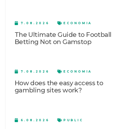
7.08.2026
ECONOMIA
The Ultimate Guide to Football
Betting Not on Gamstop
7.08.2026
ECONOMIA
How does the easy access to
gambling sites work?
6.08.2026
PUBLIC