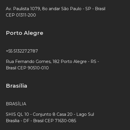
Av. Paulista 1079, 8o andar São Paulo - SP - Brasil
CEP 01311-200
Porto Alegre
+55 513227.2787
Rua Fernando Gomes, 182 Porto Alegre - RS -
Brasil CEP 90510-010
Brasília
BRASÍLIA
SHIS QL 10 - Conjunto 8 Casa 20 - Lago Sul
Brasília - DF - Brasil CEP 71630-085