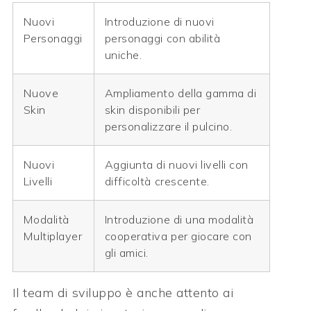
Nuovi
Introduzione di nuovi
Personaggi
personaggi con abilità
uniche.
Nuove
Ampliamento della gamma di
Skin
skin disponibili per
personalizzare il pulcino.
Nuovi
Aggiunta di nuovi livelli con
Livelli
difficoltà crescente.
Modalità
Introduzione di una modalità
Multiplayer
cooperativa per giocare con
gli amici.
Il team di sviluppo è anche attento ai