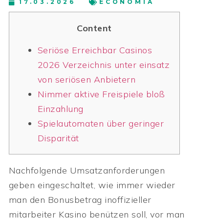
17.03.2026
ECONOMIA
Content
Seriöse Erreichbar Casinos
2026 Verzeichnis unter einsatz
von seriösen Anbietern
Nimmer aktive Freispiele bloß
Einzahlung
Spielautomaten über geringer
Disparität
Nachfolgende Umsatzanforderungen
geben eingeschaltet, wie immer wieder
man den Bonusbetrag inoffizieller
mitarbeiter Kasino benützen soll, vor man