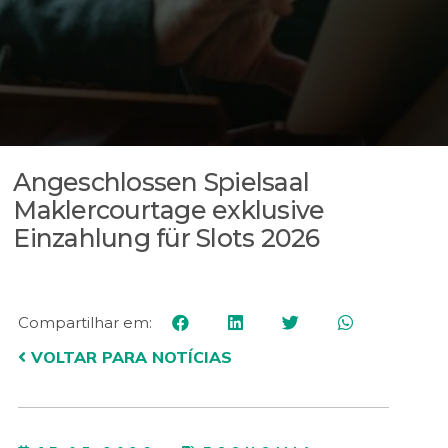
Angeschlossen Spielsaal
Maklercourtage exklusive
Einzahlung für Slots 2026
Compartilhar em:
VOLTAR PARA NOTÍCIAS