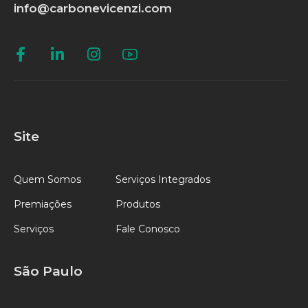
info@carbonevicenzi.com
Site
Quem Somos
Serviços Integrados
Premiações
Produtos
Serviços
Fale Conosco
São Paulo