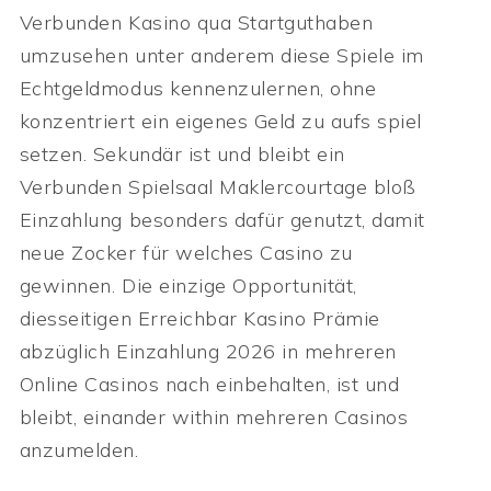
Verbunden Kasino qua Startguthaben
umzusehen unter anderem diese Spiele im
Echtgeldmodus kennenzulernen, ohne
konzentriert ein eigenes Geld zu aufs spiel
setzen. Sekundär ist und bleibt ein
Verbunden Spielsaal Maklercourtage bloß
Einzahlung besonders dafür genutzt, damit
neue Zocker für welches Casino zu
gewinnen. Die einzige Opportunität,
diesseitigen Erreichbar Kasino Prämie
abzüglich Einzahlung 2026 in mehreren
Online Casinos nach einbehalten, ist und
bleibt, einander within mehreren Casinos
anzumelden.