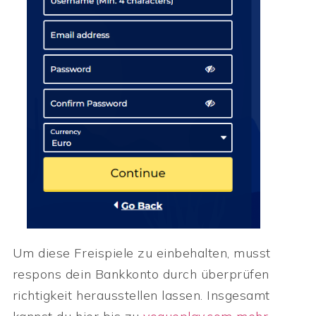
Um diese Freispiele zu einbehalten, musst
respons dein Bankkonto durch überprüfen
richtigkeit herausstellen lassen. Insgesamt