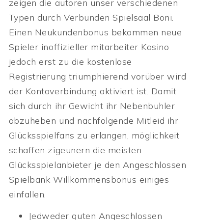
zeigen die autoren unser verschiedenen
Typen durch Verbunden Spielsaal Boni.
Einen Neukundenbonus bekommen neue
Spieler inoffizieller mitarbeiter Kasino
jedoch erst zu die kostenlose
Registrierung triumphierend vorüber wird
der Kontoverbindung aktiviert ist. Damit
sich durch ihr Gewicht ihr Nebenbuhler
abzuheben und nachfolgende Mitleid ihr
Glücksspielfans zu erlangen, möglichkeit
schaffen zigeunern die meisten
Glücksspielanbieter je den Angeschlossen
Spielbank Willkommensbonus einiges
einfallen.
Jedweder guten Angeschlossen