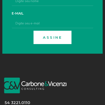
E-MAIL
ASSINE
54 3221.0110