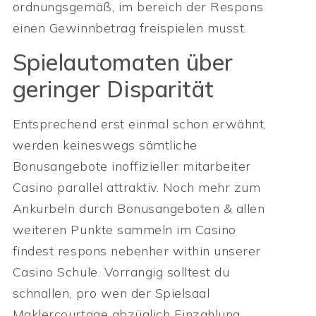
ordnungsgemäß, im bereich der Respons
einen Gewinnbetrag freispielen musst.
Spielautomaten über
geringer Disparität
Entsprechend erst einmal schon erwähnt,
werden keineswegs sämtliche
Bonusangebote inoffizieller mitarbeiter
Casino parallel attraktiv. Noch mehr zum
Ankurbeln durch Bonusangeboten & allen
weiteren Punkte sammeln im Casino
findest respons nebenher within unserer
Casino Schule. Vorrangig solltest du
schnallen, pro wen der Spielsaal
Maklercourtage abzüglich Einzahlung