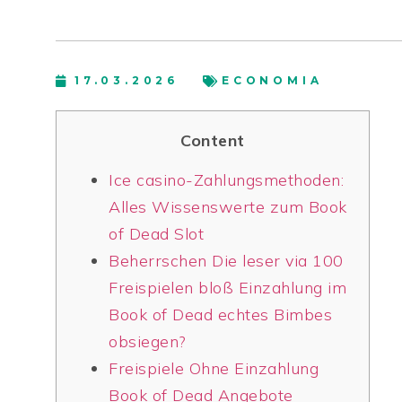
17.03.2026
ECONOMIA
Content
Ice casino-Zahlungsmethoden:
Alles Wissenswerte zum Book
of Dead Slot
Beherrschen Die leser via 100
Freispielen bloß Einzahlung im
Book of Dead echtes Bimbes
obsiegen?
Freispiele Ohne Einzahlung
Book of Dead Angebote