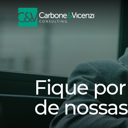
Fique por
de nossas