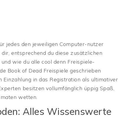
für jedes den jeweiligen Computer-nutzer
 dir, entsprechend du diese zusätzlichen
und wie du alle cool denn Freispiele-
nde Book of Dead Freispiele geschrieben
h Einzahlung in das Registration als ultimativer
xperten besitzen vollumfänglich üppig Spaß,
tomaten wetten.
oden: Alles Wissenswerte