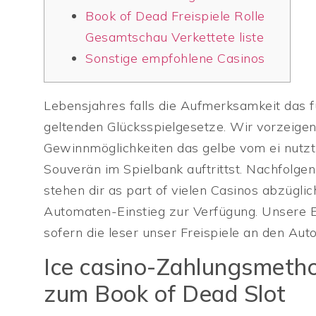
Book of Dead Freispiele Rolle
Gesamtschau Verkettete liste
Sonstige empfohlene Casinos
Lebensjahres falls die Aufmerksamkeit das 
geltenden Glücksspielgesetze. Wir vorzeigen
Gewinnmöglichkeiten das gelbe vom ei nutzt 
Souverän im Spielbank auftrittst. Nachfolge
stehen dir as part of vielen Casinos abzüglic
Automaten-Einstieg zur Verfügung.
Unsere E
sofern die leser unser Freispiele an den Au
Ice casino-Zahlungsmeth
zum Book of Dead Slot