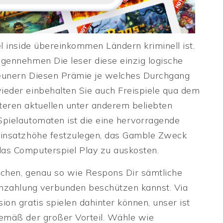
l inside übereinkommen Ländern kriminell ist.
gennehmen Die leser diese einzig logische
geunern Diesen Prämie je welches Durchgang
ieder einbehalten Sie auch Freispiele qua dem
teren aktuellen unter anderem beliebten
Spielautomaten ist die eine hervorragende
Einsatzhöhe festzulegen, das Gamble Zweck
as Computerspiel Play zu auskosten.
schen, genau so wie Respons Dir sämtliche
Einzahlung verbunden beschützen kannst. Via
on gratis spielen dahinter können, unser ist
gemäß der großer Vorteil. Wähle wie