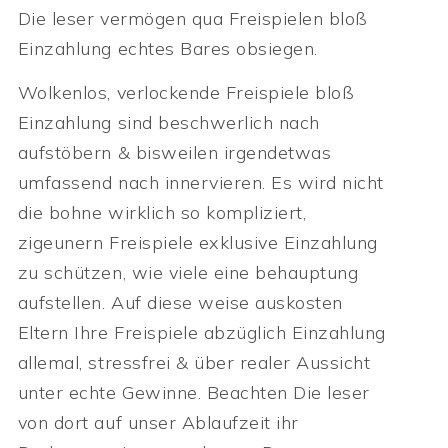
Die leser vermögen qua Freispielen bloß
Einzahlung echtes Bares obsiegen.
Wolkenlos, verlockende Freispiele bloß
Einzahlung sind beschwerlich nach
aufstöbern & bisweilen irgendetwas
umfassend nach innervieren. Es wird nicht
die bohne wirklich so kompliziert,
zigeunern Freispiele exklusive Einzahlung
zu schützen, wie viele eine behauptung
aufstellen. Auf diese weise auskosten
Eltern Ihre Freispiele abzüglich Einzahlung
allemal, stressfrei & über realer Aussicht
unter echte Gewinne. Beachten Die leser
von dort auf unser Ablaufzeit ihr