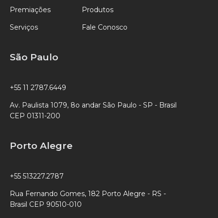
Premiações
Produtos
Serviços
Fale Conosco
São Paulo
+55 11 2787.6449
Av. Paulista 1079, 8o andar São Paulo - SP - Brasil
CEP 01311-200
Porto Alegre
+55 513227.2787
Rua Fernando Gomes, 182 Porto Alegre - RS -
Brasil CEP 90510-010