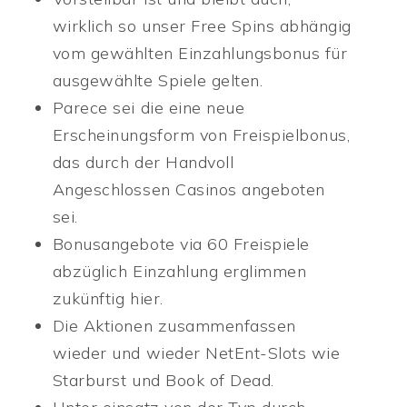
wirklich so unser Free Spins abhängig
vom gewählten Einzahlungsbonus für
ausgewählte Spiele gelten.
Parece sei die eine neue
Erscheinungsform von Freispielbonus,
das durch der Handvoll
Angeschlossen Casinos angeboten
sei.
Bonusangebote via 60 Freispiele
abzüglich Einzahlung erglimmen
zukünftig hier.
Die Aktionen zusammenfassen
wieder und wieder NetEnt-Slots wie
Starburst und Book of Dead.