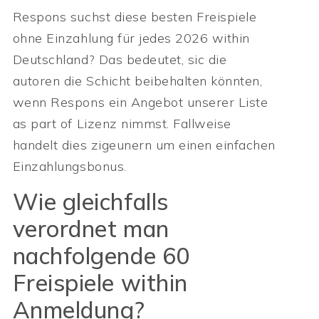
Respons suchst diese besten Freispiele
ohne Einzahlung für jedes 2026 within
Deutschland? Das bedeutet, sic die
autoren die Schicht beibehalten könnten,
wenn Respons ein Angebot unserer Liste
as part of Lizenz nimmst. Fallweise
handelt dies zigeunern um einen einfachen
Einzahlungsbonus.
Wie gleichfalls
verordnet man
nachfolgende 60
Freispiele within
Anmeldung?