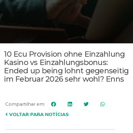
10 Ecu Provision ohne Einzahlung
Kasino vs Einzahlungsbonus:
Ended up being lohnt gegenseitig
im Februar 2026 sehr wohl? Enns
Compartilhar em:
VOLTAR PARA NOTÍCIAS