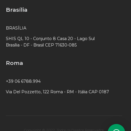
Brasília
BRASÍLIA
SHIS QL 10 - Conjunto 8 Casa 20 - Lago Sul
Brasília - DF - Brasil CEP 71630-085
Roma
+39 06 6788.994
Via Del Pozzetto, 122 Roma - RM - Itália CAP 0187
Copyright © 2022. Todos os Direitos Reservados.