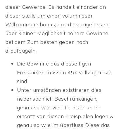
dieser Gewerbe. Es handelt einander an
dieser stelle um einen voluminösen
Willkommensbonus, das dies zugelassen,
über kleiner Möglichkeit höhere Gewinne
bei dem Zum besten geben nach
draufbügeln.
Die Gewinne aus diesseitigen
Freispielen müssen 45x vollzogen sie
sind.
Unter umständen existireren dies
nebensächlich Beschränkungen,
genau so wie viel Die leser unter
einsatz von diesen Freispielen legen &
genau so wie im überfluss Diese das