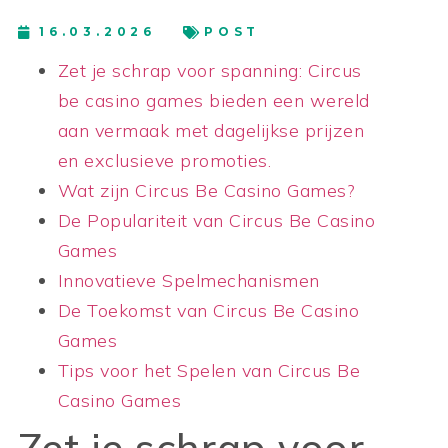
16.03.2026
POST
Zet je schrap voor spanning: Circus
be casino games bieden een wereld
aan vermaak met dagelijkse prijzen
en exclusieve promoties.
Wat zijn Circus Be Casino Games?
De Populariteit van Circus Be Casino
Games
Innovatieve Spelmechanismen
De Toekomst van Circus Be Casino
Games
Tips voor het Spelen van Circus Be
Casino Games
Zet je schrap voor