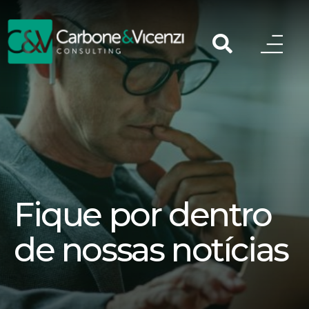
Fique por dentro
de nossas notícias