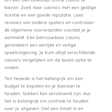
kiezen. Zoek naar casino’s met een geldige
licentie en een goede reputatie. Lees
reviews van andere spelers en controleer
de algemene voorwaarden voordat je je
aanmeldt. Een betrouwbaar casino
garandeert een eerlijke en veilige
speelomgeving. Je kunt altijd verschillende
casino’s vergelijken om de beste optie te
vinden.
Ten tweede is het belangrijk om een
budget te bepalen en je daaraan te
houden. Gokken kan verslavend zijn, dus
het is belangrijk om controle te houden
over je uitgaven. Stel een limiet in en