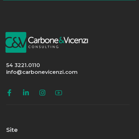
54 3221.0110
info@carbonevicenzi.com
Site