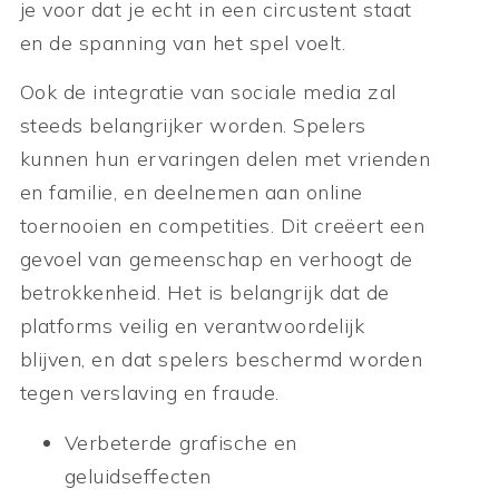
je voor dat je echt in een circustent staat
en de spanning van het spel voelt.
Ook de integratie van sociale media zal
steeds belangrijker worden. Spelers
kunnen hun ervaringen delen met vrienden
en familie, en deelnemen aan online
toernooien en competities. Dit creëert een
gevoel van gemeenschap en verhoogt de
betrokkenheid. Het is belangrijk dat de
platforms veilig en verantwoordelijk
blijven, en dat spelers beschermd worden
tegen verslaving en fraude.
Verbeterde grafische en
geluidseffecten