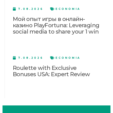
7.08.2026
ECONOMIA
Мой опыт игры в онлайн-
казино PlayFortuna: Leveraging
social media to share your 1 win
7.08.2026
ECONOMIA
Roulette with Exclusive
Bonuses USA: Expert Review