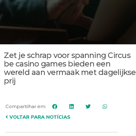
Zet je schrap voor spanning Circus
be casino games bieden een
wereld aan vermaak met dagelijkse
prij
Compartilhar em:
VOLTAR PARA NOTÍCIAS