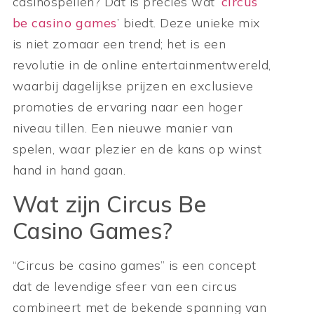
casinospellen? Dat is precies wat ‘
circus
be casino games
’ biedt. Deze unieke mix
is niet zomaar een trend; het is een
revolutie in de online entertainmentwereld,
waarbij dagelijkse prijzen en exclusieve
promoties de ervaring naar een hoger
niveau tillen. Een nieuwe manier van
spelen, waar plezier en de kans op winst
hand in hand gaan.
Wat zijn Circus Be
Casino Games?
“Circus be casino games” is een concept
dat de levendige sfeer van een circus
combineert met de bekende spanning van