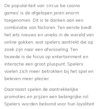
De populariteit van ‘circus be casino
games’ is de afgelopen jaren enorm
toegenomen. Dit is te danken aan een
combinatie van factoren. Ten eerste biedt
het iets nieuws en unieks in de wereld van
online gokken, wat spelers aantrekt die op
zoek zijn naar een afwisseling. Ten
tweede is de focus op entertainment en
interactie een groot pluspunt. Spelers
voelen zich meer betrokken bij het spel en
beleven meer plezier.
Daarnaast spelen de aantrekkelijke
promoties en prijzen een belangrijke rol.
Spelers worden beloond voor hun loyaliteit