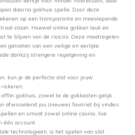
onussen eentje voor minder interessant, daar
pen daarna gokhuis spelle. Door deze
 rekenen op een transparante en meeslepende
entraal staan. Hoewel online gokken leuk en
st te blijven van de risico’s. Deze maatregelen
n genieten van een veilige en eerlijke
ede dankzij strengere regelgeving en
n, kun je de perfecte slot voor jouw
 riskeren.
 offlin gokhuis, zowel te de gokkasten gelijk
ijn afwisselend jou (nieuwe) favoriet bij vinden.
pellen en omvat zowel online casino, live
 één account.
ale technologieën, is het spelen van slot