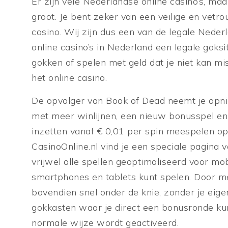
Er zijn vele Nederlandse online casino’s, maa
groot. Je bent zeker van een veilige en vetr
casino. Wij zijn dus een van de legale Nederl
online casino’s in Nederland een legale gok
gokken of spelen met geld dat je niet kan mis
het online casino.
De opvolger van Book of Dead neemt je opn
met meer winlijnen, een nieuw bonusspel en
inzetten vanaf € 0,01 per spin meespelen op a
CasinoOnline.nl vind je een speciale pagina
vrijwel alle spellen geoptimaliseerd voor mob
smartphones en tablets kunt spelen. Door met
bovendien snel onder de knie, zonder je eige
gokkasten waar je direct een bonusronde kun
normale wijze wordt geactiveerd.