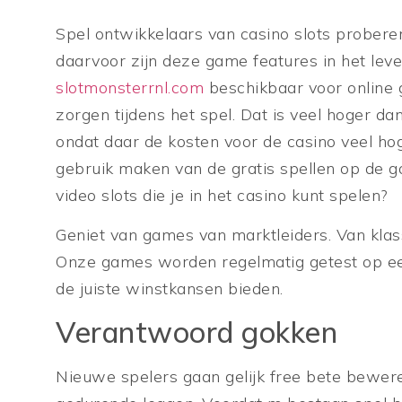
Spel ontwikkelaars van casino slots probere
daarvoor zijn deze game features in het leven
slotmonsterrnl.com
beschikbaar voor online 
zorgen tijdens het spel. Dat is veel hoger da
ondat daar de kosten voor de casino veel hog
gebruik maken van de gratis spellen op de g
video slots die je in het casino kunt spelen?
Geniet van games van marktleiders. Van klas
Onze games worden regelmatig getest op eerl
de juiste winstkansen bieden.
Verantwoord gokken
Nieuwe spelers gaan gelijk free bete bewer