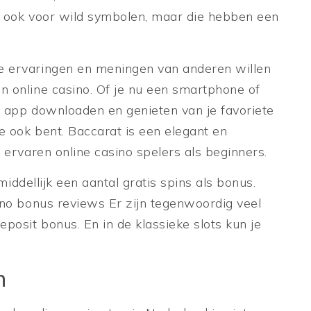
t ook voor wild symbolen, maar die hebben een
e ervaringen en meningen van anderen willen
n online casino. Of je nu een smartphone of
no app downloaden en genieten van je favoriete
e ook bent. Baccarat is een elegant en
 ervaren online casino spelers als beginners.
nmiddellijk een aantal gratis spins als bonus.
ino bonus reviews Er zijn tegenwoordig veel
posit bonus. En in de klassieke slots kun je
n