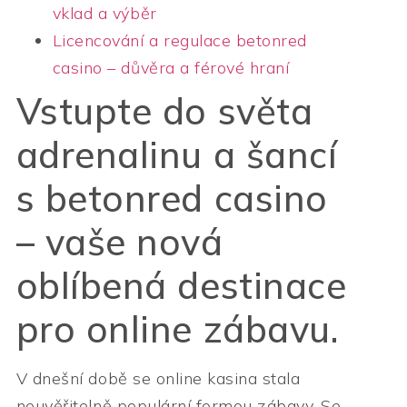
vklad a výběr
Licencování a regulace betonred
casino – důvěra a férové hraní
Vstupte do světa
adrenalinu a šancí
s betonred casino
– vaše nová
oblíbená destinace
pro online zábavu.
V dnešní době se online kasina stala
neuvěřitelně populární formou zábavy. Se