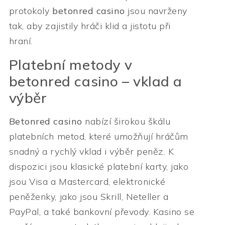
protokoly
betonred casino
jsou navrženy
tak, aby zajistily hráči klid a jistotu při
hraní.
Platební metody v
betonred casino – vklad a
výběr
Betonred casino
nabízí širokou škálu
platebních metod, které umožňují hráčům
snadný a rychlý vklad i výběr peněz. K
dispozici jsou klasické platební karty, jako
jsou Visa a Mastercard, elektronické
peněženky, jako jsou Skrill, Neteller a
PayPal, a také bankovní převody. Kasino se