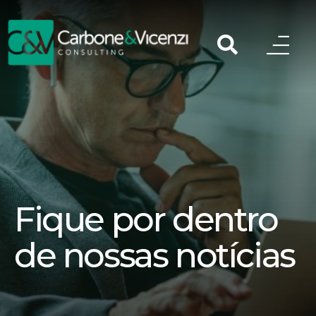
Fique por dentro
de nossas notícias