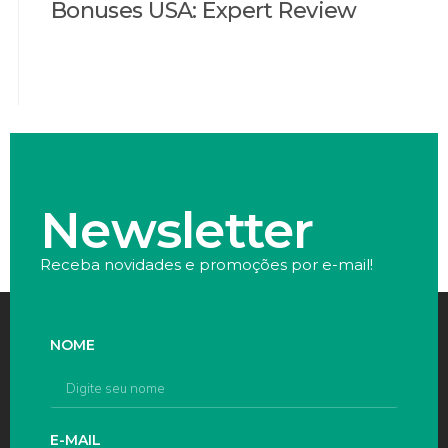
Bonuses USA: Expert Review
Newsletter
Receba novidades e promoções por e-mail!
NOME
E-MAIL