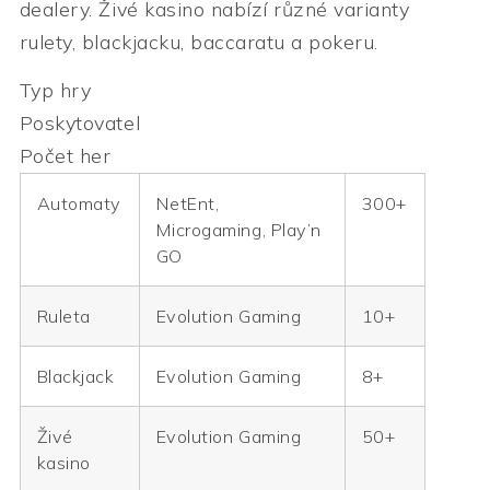
dealery. Živé kasino nabízí různé varianty
rulety, blackjacku, baccaratu a pokeru.
Typ hry
Poskytovatel
Počet her
Automaty
NetEnt,
300+
Microgaming, Play’n
GO
Ruleta
Evolution Gaming
10+
Blackjack
Evolution Gaming
8+
Živé
Evolution Gaming
50+
kasino