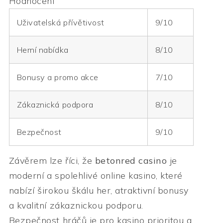
Hodnocení
Uživatelská přívětivost
9/10
Herní nabídka
8/10
Bonusy a promo akce
7/10
Zákaznická podpora
8/10
Bezpečnost
9/10
Závěrem lze říci, že
betonred casino
je
moderní a spolehlivé online kasino, které
nabízí širokou škálu her, atraktivní bonusy
a kvalitní zákaznickou podporu.
Bezpečnost hráčů je pro kasino prioritou a