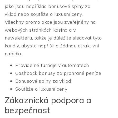
jako jsou například bonusové spiny za
vklad nebo soutěže o luxusní ceny.
Všechny promo akce jsou zveřejněny na
webových stránkách kasina a v
newsletteru, takže je důležité sledovat tyto
kanály, abyste nepřišli o žádnou atraktivní
nabídku.
Pravidelné turnaje v automatech
Cashback bonusy za prohrané peníze
Bonusové spiny za vklad
Soutěže o luxusní ceny
Zákaznická podpora a
bezpečnost