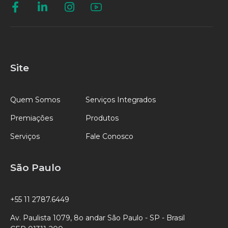
Site
Quem Somos
Serviços Integrados
Premiações
Produtos
Serviços
Fale Conosco
São Paulo
+55 11 2787.6449
Av. Paulista 1079, 8o andar São Paulo - SP - Brasil