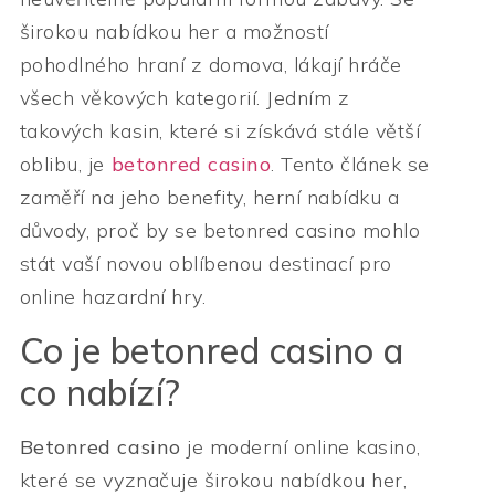
širokou nabídkou her a možností
pohodlného hraní z domova, lákají hráče
všech věkových kategorií. Jedním z
takových kasin, které si získává stále větší
oblibu, je
betonred casino
. Tento článek se
zaměří na jeho benefity, herní nabídku a
důvody, proč by se betonred casino mohlo
stát vaší novou oblíbenou destinací pro
online hazardní hry.
Co je betonred casino a
co nabízí?
Betonred casino
je moderní online kasino,
které se vyznačuje širokou nabídkou her,