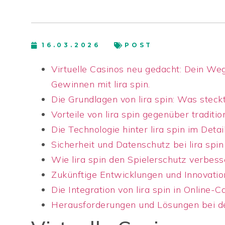
16.03.2026
POST
Virtuelle Casinos neu gedacht: Dein W
Gewinnen mit lira spin.
Die Grundlagen von lira spin: Was steck
Vorteile von lira spin gegenüber tradit
Die Technologie hinter lira spin im Detai
Sicherheit und Datenschutz bei lira spin
Wie lira spin den Spielerschutz verbess
Zukünftige Entwicklungen und Innovation
Die Integration von lira spin in Online-C
Herausforderungen und Lösungen bei d