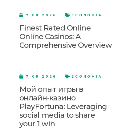
7.08.2026
ECONOMIA
Finest Rated Online
Online Casinos: A
Comprehensive Overview
7.08.2026
ECONOMIA
Мой опыт игры в
онлайн-казино
PlayFortuna: Leveraging
social media to share
your 1 win