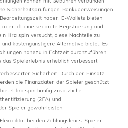
nzahlungen können mit Gebühren verbunden
iche Sicherheitsprüfungen. Banküberweisungen
Bearbeitungszeit haben. E-Wallets bieten
 aber oft eine separate Registrierung und
ein.
lira spin
versucht, diese Nachteile zu
 und kostengünstigere Alternative bietet. Es
zahlungen nahezu in Echtzeit durchzuführen
 das Spielerlebnis erheblich verbessert.
r verbesserten Sicherheit. Durch den Einsatz
rden die Finanzdaten der Spieler geschützt
ietet lira spin häufig zusätzliche
entifizierung (2FA) und
er Spieler gewährleisten.
lexibilität bei den Zahlungslimits. Spieler