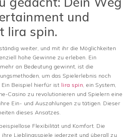
eu gedacht: Dein Weg
ertainment und
lira spin.
ständig weiter, und mit ihr die Möglichkeiten
enziell hohe Gewinne zu erleben. Ein
r mehr an Bedeutung gewinnt, ist die
lungsmethoden, um das Spielerlebnis noch
Ein Beispiel hierfür ist
lira spin
, ein System,
ine-Casino zu revolutionieren und Spielern eine
 ihre Ein- und Auszahlungen zu tätigen. Dieser
heiten dieses Ansatzes.
beispiellose Flexibilität und Komfort. Die
ihre Lieblingsspiele jederzeit und überall zu