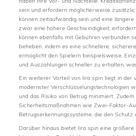
haben ihre Vor- und Nachteile. Kreditkarte
sein und erfordern möglicherweise zusätzl
können zeitaufwändig sein und eine längere 
zwar eine höhere Geschwindigkeit, erfordern
können ebenfalls mit Gebühren verbunden s
beheben, indem es eine schnellere, sicherere
ermöglicht den Spielern beispielsweise, Ein
und Auszahlungen schneller zu erhalten, was
Ein weiterer Vorteil von lira spin liegt in de
modernster Verschlüsselungstechnologien we
und das Risiko von Betrug minimiert. Zudem b
Sicherheitsmaßnahmen wie Zwei-Faktor-Auth
Betrugserkennungssysteme, die den Schutz d
Darüber hinaus bietet lira spin eine größere F