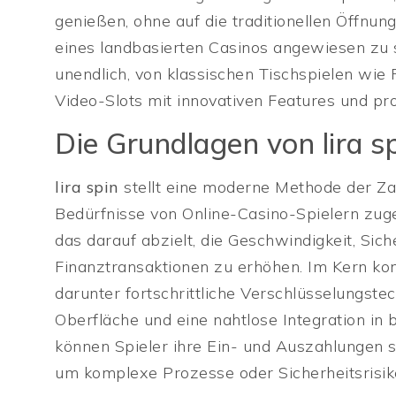
genießen, ohne auf die traditionellen Öffnu
eines landbasierten Casinos angewiesen zu s
unendlich, von klassischen Tischspielen wie
Video-Slots mit innovativen Features und pr
Die Grundlagen von lira s
lira spin
stellt eine moderne Methode der Zah
Bedürfnisse von Online-Casino-Spielern zuges
das darauf abzielt, die Geschwindigkeit, Sic
Finanztransaktionen zu erhöhen. Im Kern kom
darunter fortschrittliche Verschlüsselungste
Oberfläche und eine nahtlose Integration in
können Spieler ihre Ein- und Auszahlungen s
um komplexe Prozesse oder Sicherheitsrisi