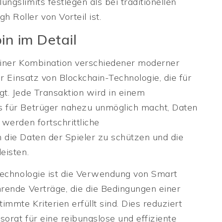
ngslimits festlegen als bei traditionellen
 Roller von Vorteil ist.
pin im Detail
einer Kombination verschiedener moderner
er Einsatz von Blockchain-Technologie, die für
gt. Jede Transaktion wird in einem
s für Betrüger nahezu unmöglich macht, Daten
 werden fortschrittliche
 die Daten der Spieler zu schützen und die
eisten.
-Technologie ist die Verwendung von Smart
hrende Verträge, die die Bedingungen einer
immte Kriterien erfüllt sind. Dies reduziert
sorgt für eine reibungslose und effiziente