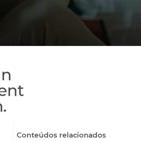
in
ent
.
Conteúdos relacionados