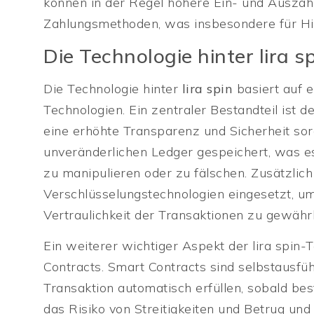
können in der Regel höhere Ein- und Auszahlu
Zahlungsmethoden, was insbesondere für High
Die Technologie hinter lira s
Die Technologie hinter
lira spin
basiert auf 
Technologien. Ein zentraler Bestandteil ist d
eine erhöhte Transparenz und Sicherheit sor
unveränderlichen Ledger gespeichert, was e
zu manipulieren oder zu fälschen. Zusätzlich
Verschlüsselungstechnologien eingesetzt, um
Vertraulichkeit der Transaktionen zu gewährl
Ein weiterer wichtiger Aspekt der lira spin
Contracts. Smart Contracts sind selbstausfü
Transaktion automatisch erfüllen, sobald best
das Risiko von Streitigkeiten und Betrug und 