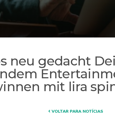
os neu gedacht De
ndem Entertainm
nnen mit lira spin
VOLTAR PARA NOTÍCIAS