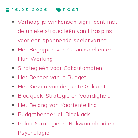
16.03.2026
POST
Verhoog je winkansen significant met
de unieke strategieën van Liraspins
voor een spannende spelervaring.
Het Begrijpen van Casinospellen en
Hun Werking
Strategieën voor Gokautomaten
Het Beheer van je Budget
Het Kiezen van de Juiste Gokkast
Blackjack: Strategie en Vaardigheid
Het Belang van Kaartentelling
Budgetbeheer bij Blackjack
Poker Strategieën: Bekwaamheid en
Psychologie