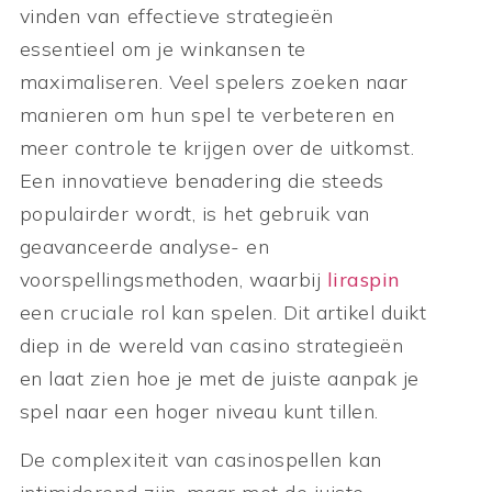
vinden van effectieve strategieën
essentieel om je winkansen te
maximaliseren. Veel spelers zoeken naar
manieren om hun spel te verbeteren en
meer controle te krijgen over de uitkomst.
Een innovatieve benadering die steeds
populairder wordt, is het gebruik van
geavanceerde analyse- en
voorspellingsmethoden, waarbij
liraspin
een cruciale rol kan spelen. Dit artikel duikt
diep in de wereld van casino strategieën
en laat zien hoe je met de juiste aanpak je
spel naar een hoger niveau kunt tillen.
De complexiteit van casinospellen kan