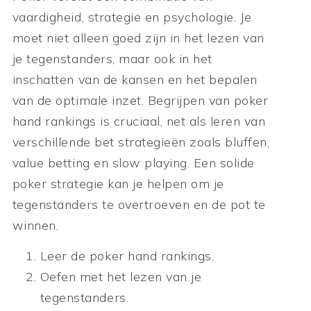
vaardigheid, strategie en psychologie. Je
moet niet alleen goed zijn in het lezen van
je tegenstanders, maar ook in het
inschatten van de kansen en het bepalen
van de optimale inzet. Begrijpen van poker
hand rankings is cruciaal, net als leren van
verschillende bet strategieën zoals bluffen,
value betting en slow playing. Een solide
poker strategie kan je helpen om je
tegenstanders te overtroeven en de pot te
winnen.
Leer de poker hand rankings.
Oefen met het lezen van je
tegenstanders.