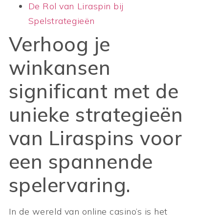
De Rol van Liraspin bij
Spelstrategieën
Verhoog je
winkansen
significant met de
unieke strategieën
van Liraspins voor
een spannende
spelervaring.
In de wereld van online casino’s is het