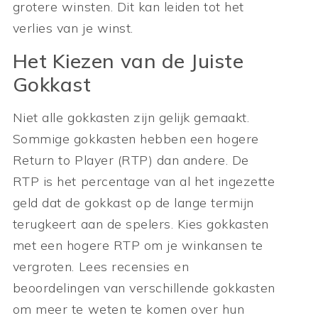
grotere winsten. Dit kan leiden tot het
verlies van je winst.
Het Kiezen van de Juiste
Gokkast
Niet alle gokkasten zijn gelijk gemaakt.
Sommige gokkasten hebben een hogere
Return to Player (RTP) dan andere. De
RTP is het percentage van al het ingezette
geld dat de gokkast op de lange termijn
terugkeert aan de spelers. Kies gokkasten
met een hogere RTP om je winkansen te
vergroten. Lees recensies en
beoordelingen van verschillende gokkasten
om meer te weten te komen over hun