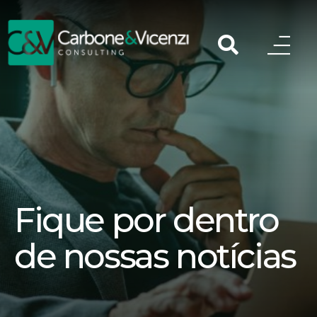
Fique por dentro
de nossas notícias