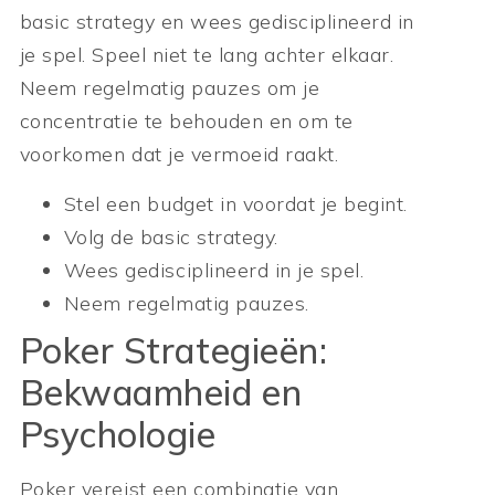
basic strategy en wees gedisciplineerd in
je spel. Speel niet te lang achter elkaar.
Neem regelmatig pauzes om je
concentratie te behouden en om te
voorkomen dat je vermoeid raakt.
Stel een budget in voordat je begint.
Volg de basic strategy.
Wees gedisciplineerd in je spel.
Neem regelmatig pauzes.
Poker Strategieën:
Bekwaamheid en
Psychologie
Poker vereist een combinatie van