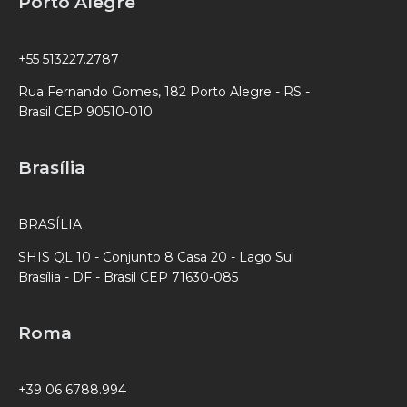
Porto Alegre
+55 513227.2787
Rua Fernando Gomes, 182 Porto Alegre - RS -
Brasil CEP 90510-010
Brasília
BRASÍLIA
SHIS QL 10 - Conjunto 8 Casa 20 - Lago Sul
Brasília - DF - Brasil CEP 71630-085
Roma
+39 06 6788.994