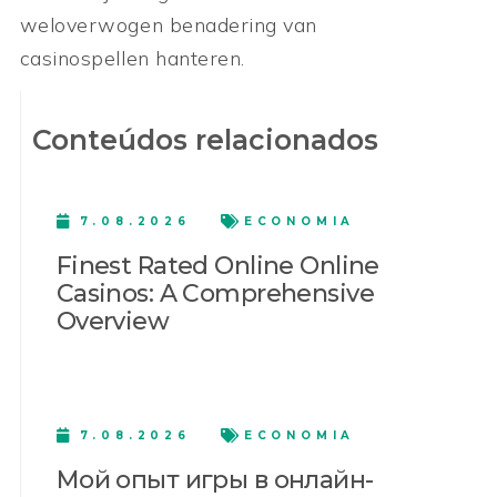
weloverwogen benadering van
casinospellen hanteren.
Conteúdos relacionados
7.08.2026
ECONOMIA
Finest Rated Online Online
Casinos: A Comprehensive
Overview
7.08.2026
ECONOMIA
Мой опыт игры в онлайн-