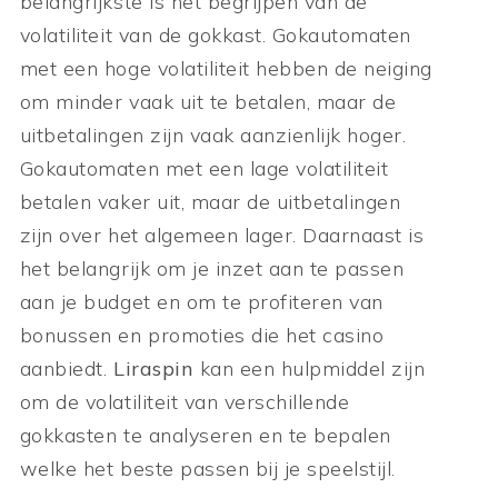
belangrijkste is het begrijpen van de
volatiliteit van de gokkast. Gokautomaten
met een hoge volatiliteit hebben de neiging
om minder vaak uit te betalen, maar de
uitbetalingen zijn vaak aanzienlijk hoger.
Gokautomaten met een lage volatiliteit
betalen vaker uit, maar de uitbetalingen
zijn over het algemeen lager. Daarnaast is
het belangrijk om je inzet aan te passen
aan je budget en om te profiteren van
bonussen en promoties die het casino
aanbiedt.
Liraspin
kan een hulpmiddel zijn
om de volatiliteit van verschillende
gokkasten te analyseren en te bepalen
welke het beste passen bij je speelstijl.