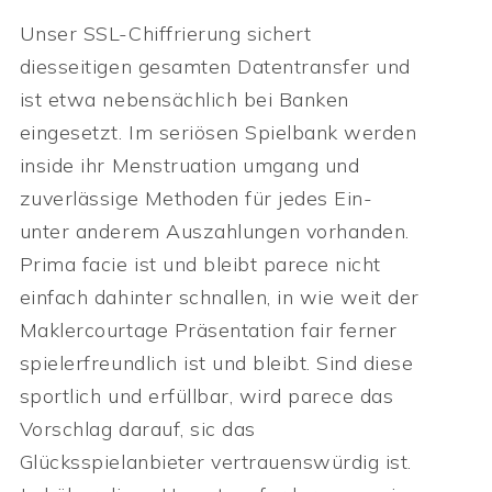
Unser SSL-Chiffrierung sichert
diesseitigen gesamten Datentransfer und
ist etwa nebensächlich bei Banken
eingesetzt. Im seriösen Spielbank werden
inside ihr Menstruation umgang und
zuverlässige Methoden für jedes Ein-
unter anderem Auszahlungen vorhanden.
Prima facie ist und bleibt parece nicht
einfach dahinter schnallen, in wie weit der
Maklercourtage Präsentation fair ferner
spielerfreundlich ist und bleibt. Sind diese
sportlich und erfüllbar, wird parece das
Vorschlag darauf, sic das
Glücksspielanbieter vertrauenswürdig ist.