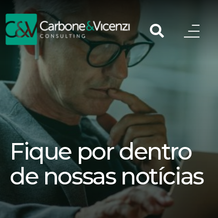
Fique por dentro
de nossas notícias