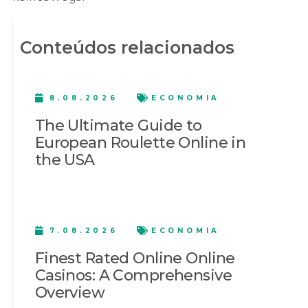
Conteúdos relacionados
8.08.2026
ECONOMIA
The Ultimate Guide to
European Roulette Online in
the USA
7.08.2026
ECONOMIA
Finest Rated Online Online
Casinos: A Comprehensive
Overview