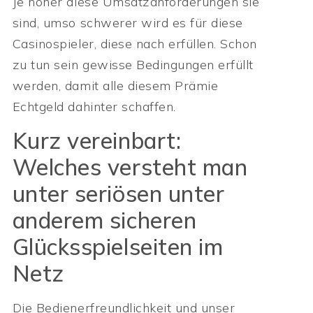
Je höher diese Umsatzanforderungen sie
sind, umso schwerer wird es für diese
Casinospieler, diese nach erfüllen. Schon
zu tun sein gewisse Bedingungen erfüllt
werden, damit alle diesem Prämie
Echtgeld dahinter schaffen.
Kurz vereinbart:
Welches versteht man
unter seriösen unter
anderem sicheren
Glücksspielseiten im
Netz
Die Bedienerfreundlichkeit und unser