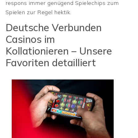
respons immer genügend Spielechips zum
Spielen zur Regel hektik.
Deutsche Verbunden
Casinos im
Kollationieren – Unsere
Favoriten detailliert