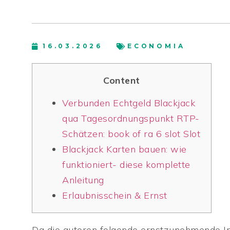
16.03.2026
ECONOMIA
Content
Verbunden Echtgeld Blackjack
qua Tagesordnungspunkt RTP-
Schätzen: book of ra 6 slot Slot
Blackjack Karten bauen: wie
funktioniert- diese komplette
Anleitung
Erlaubnisschein & Ernst
Da die autoren folgende ernstzunehmende Inf