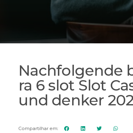
Nachfolgende b
ra 6 slot Slot C
und denker 202
Compartilhar em: