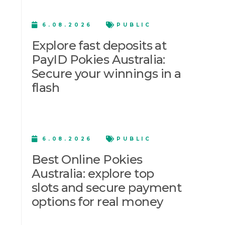
6.08.2026
PUBLIC
Explore fast deposits at
PayID Pokies Australia:
Secure your winnings in a
flash
6.08.2026
PUBLIC
Best Online Pokies
Australia: explore top
slots and secure payment
options for real money