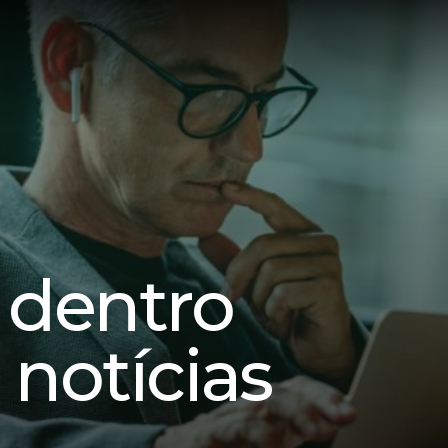
 dentro
 notícias