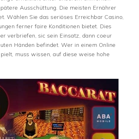
spätere Ausschüttung. Die meisten Ernährer
t. Wählen Sie das seriöses Erreichbar Casino,
ngen ferner faire Konditionen bietet. Dies
 verbriefen, sic sein Einsatz, dann coeur
n guten Händen befindet. Wer in einem Online
pielt, muss wissen, auf diese weise hohe