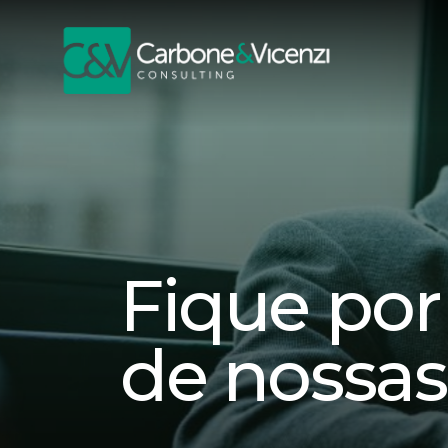
Fique por
de nossas