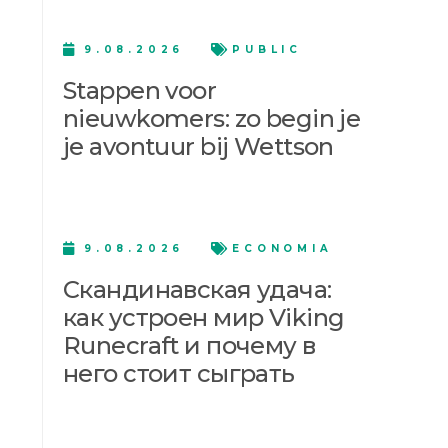
9.08.2026
PUBLIC
Stappen voor
nieuwkomers: zo begin je
je avontuur bij Wettson
9.08.2026
ECONOMIA
Скандинавская удача:
как устроен мир Viking
Runecraft и почему в
него стоит сыграть