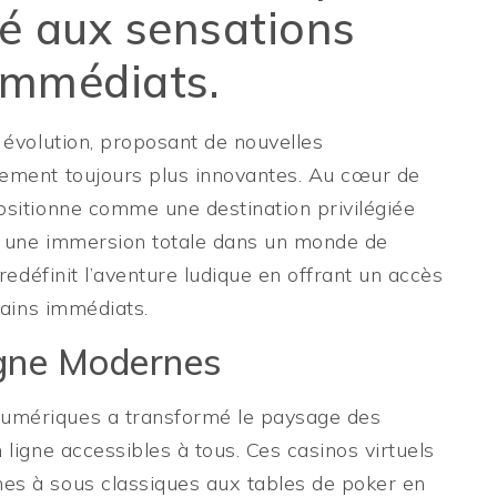
ié aux sensations
 immédiats.
 évolution, proposant de nouvelles
sement toujours plus innovantes. Au cœur de
sitionne comme une destination privilégiée
t une immersion totale dans un monde de
 redéfinit l’aventure ludique en offrant un accès
gains immédiats.
igne Modernes
numériques a transformé le paysage des
 ligne accessibles à tous. Ces casinos virtuels
es à sous classiques aux tables de poker en