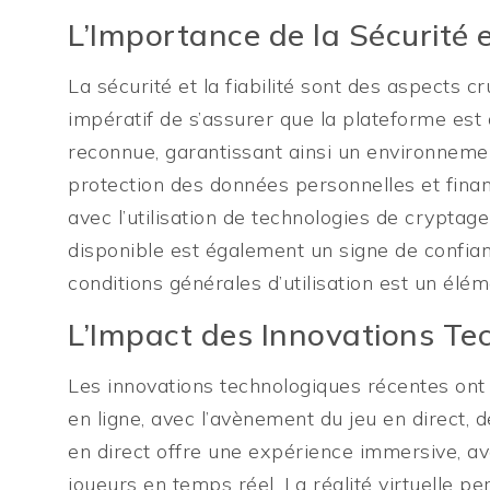
L’Importance de la Sécurité et
La sécurité et la fiabilité sont des aspects cr
impératif de s’assurer que la plateforme est
reconnue, garantissant ainsi un environnemen
protection des données personnelles et fina
avec l’utilisation de technologies de cryptag
disponible est également un signe de confianc
conditions générales d’utilisation est un élém
L’Impact des Innovations Te
Les innovations technologiques récentes ont
en ligne, avec l’avènement du jeu en direct, de
en direct offre une expérience immersive, av
joueurs en temps réel. La réalité virtuelle 