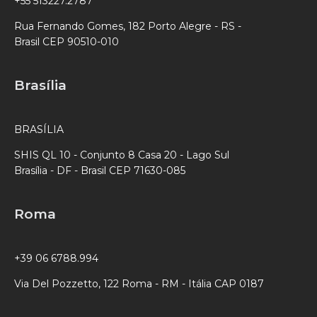
+55 513227.2787
Rua Fernando Gomes, 182 Porto Alegre - RS -
Brasil CEP 90510-010
Brasília
BRASÍLIA
SHIS QL 10 - Conjunto 8 Casa 20 - Lago Sul
Brasília - DF - Brasil CEP 71630-085
Roma
+39 06 6788.994
Via Del Pozzetto, 122 Roma - RM - Itália CAP 0187