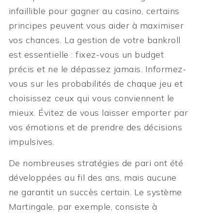
infaillible pour gagner au casino, certains
principes peuvent vous aider à maximiser
vos chances. La gestion de votre bankroll
est essentielle : fixez-vous un budget
précis et ne le dépassez jamais. Informez-
vous sur les probabilités de chaque jeu et
choisissez ceux qui vous conviennent le
mieux. Évitez de vous laisser emporter par
vos émotions et de prendre des décisions
impulsives.
De nombreuses stratégies de pari ont été
développées au fil des ans, mais aucune
ne garantit un succès certain. Le système
Martingale, par exemple, consiste à