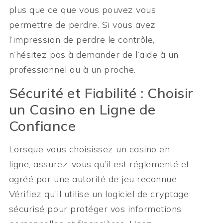
plus que ce que vous pouvez vous
permettre de perdre. Si vous avez
l’impression de perdre le contrôle,
n’hésitez pas à demander de l’aide à un
professionnel ou à un proche.
Sécurité et Fiabilité : Choisir
un Casino en Ligne de
Confiance
Lorsque vous choisissez un casino en
ligne, assurez-vous qu’il est réglementé et
agréé par une autorité de jeu reconnue.
Vérifiez qu’il utilise un logiciel de cryptage
sécurisé pour protéger vos informations