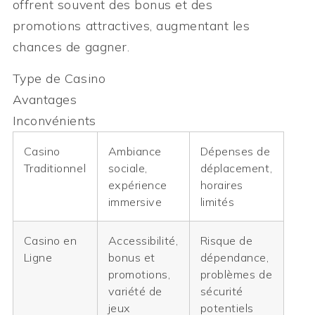
offrent souvent des bonus et des
promotions attractives, augmentant les
chances de gagner.
Type de Casino
Avantages
Inconvénients
Casino
Ambiance
Dépenses de
Traditionnel
sociale,
déplacement,
expérience
horaires
immersive
limités
Casino en
Accessibilité,
Risque de
Ligne
bonus et
dépendance,
promotions,
problèmes de
variété de
sécurité
jeux
potentiels