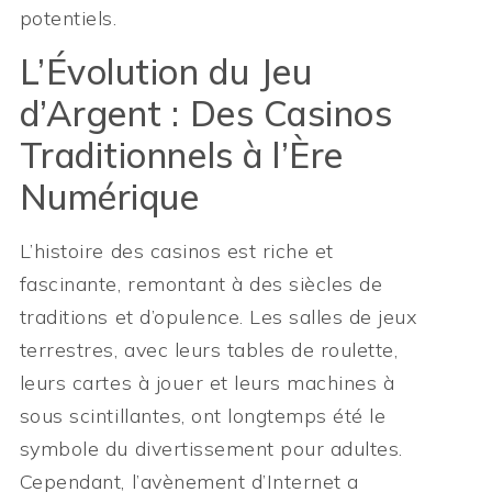
potentiels.
L’Évolution du Jeu
d’Argent : Des Casinos
Traditionnels à l’Ère
Numérique
L’histoire des casinos est riche et
fascinante, remontant à des siècles de
traditions et d’opulence. Les salles de jeux
terrestres, avec leurs tables de roulette,
leurs cartes à jouer et leurs machines à
sous scintillantes, ont longtemps été le
symbole du divertissement pour adultes.
Cependant, l’avènement d’Internet a