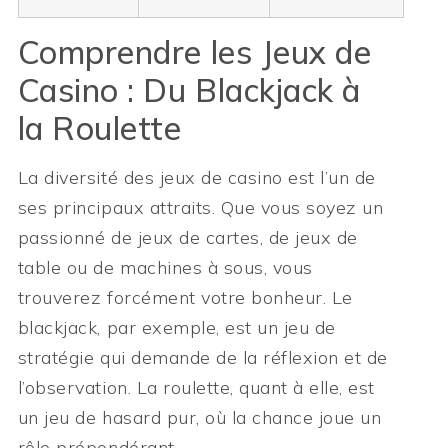
Comprendre les Jeux de
Casino : Du Blackjack à
la Roulette
La diversité des jeux de casino est l’un de
ses principaux attraits. Que vous soyez un
passionné de jeux de cartes, de jeux de
table ou de machines à sous, vous
trouverez forcément votre bonheur. Le
blackjack, par exemple, est un jeu de
stratégie qui demande de la réflexion et de
l’observation. La roulette, quant à elle, est
un jeu de hasard pur, où la chance joue un
rôle prépondérant.