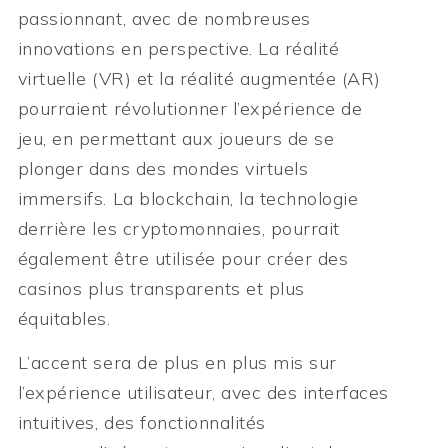
passionnant, avec de nombreuses
innovations en perspective. La réalité
virtuelle (VR) et la réalité augmentée (AR)
pourraient révolutionner l’expérience de
jeu, en permettant aux joueurs de se
plonger dans des mondes virtuels
immersifs. La blockchain, la technologie
derrière les cryptomonnaies, pourrait
également être utilisée pour créer des
casinos plus transparents et plus
équitables.
L’accent sera de plus en plus mis sur
l’expérience utilisateur, avec des interfaces
intuitives, des fonctionnalités