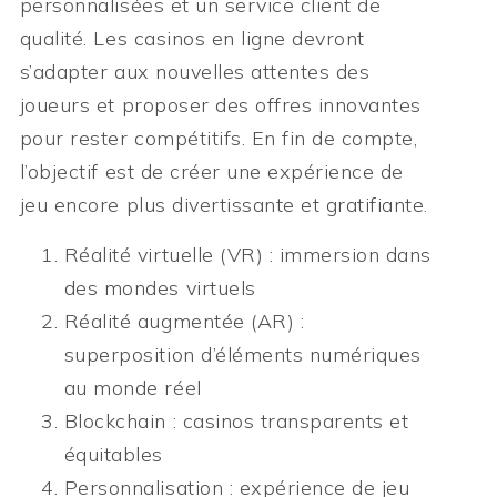
personnalisées et un service client de
qualité. Les casinos en ligne devront
s’adapter aux nouvelles attentes des
joueurs et proposer des offres innovantes
pour rester compétitifs. En fin de compte,
l’objectif est de créer une expérience de
jeu encore plus divertissante et gratifiante.
Réalité virtuelle (VR) : immersion dans
des mondes virtuels
Réalité augmentée (AR) :
superposition d’éléments numériques
au monde réel
Blockchain : casinos transparents et
équitables
Personnalisation : expérience de jeu