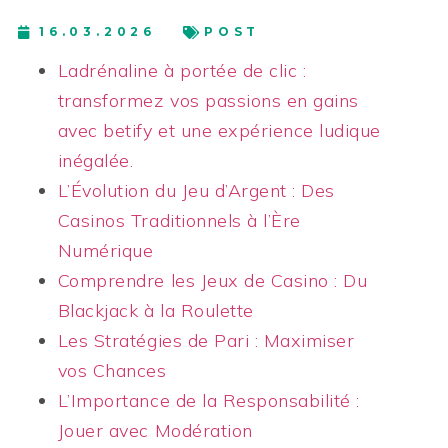
16.03.2026
POST
Ladrénaline à portée de clic :
transformez vos passions en gains
avec betify et une expérience ludique
inégalée.
L’Évolution du Jeu d’Argent : Des
Casinos Traditionnels à l’Ère
Numérique
Comprendre les Jeux de Casino : Du
Blackjack à la Roulette
Les Stratégies de Pari : Maximiser
vos Chances
L’Importance de la Responsabilité :
Jouer avec Modération