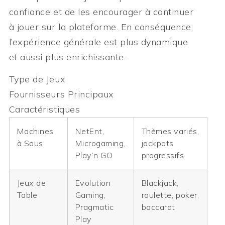
confiance et de les encourager à continuer
à jouer sur la plateforme. En conséquence,
l’expérience générale est plus dynamique
et aussi plus enrichissante.
Type de Jeux
Fournisseurs Principaux
Caractéristiques
Machines
NetEnt,
Thèmes variés,
à Sous
Microgaming,
jackpots
Play’n GO
progressifs
Jeux de
Evolution
Blackjack,
Table
Gaming,
roulette, poker,
Pragmatic
baccarat
Play