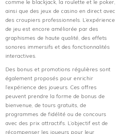
comme le blackjack, la roulette et le poker,
ainsi que des jeux de casino en direct avec
des croupiers professionnels. L’expérience
de jeu est encore améliorée par des
graphismes de haute qualité, des effets
sonores immersifs et des fonctionnalités
interactives.
Des bonus et promotions régulières sont
également proposés pour enrichir
l’expérience des joueurs. Ces offres
peuvent prendre la forme de bonus de
bienvenue, de tours gratuits, de
programmes de fidélité ou de concours
avec des prix attractifs. L’objectif est de
récompenser les joueurs pour leur