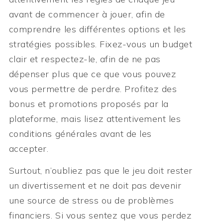
avant de commencer à jouer, afin de
comprendre les différentes options et les
stratégies possibles. Fixez-vous un budget
clair et respectez-le, afin de ne pas
dépenser plus que ce que vous pouvez
vous permettre de perdre. Profitez des
bonus et promotions proposés par la
plateforme, mais lisez attentivement les
conditions générales avant de les
accepter.
Surtout, n’oubliez pas que le jeu doit rester
un divertissement et ne doit pas devenir
une source de stress ou de problèmes
financiers. Si vous sentez que vous perdez