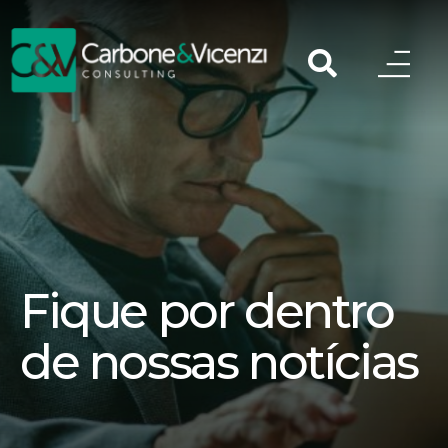
Fique por dentro
de nossas notícias