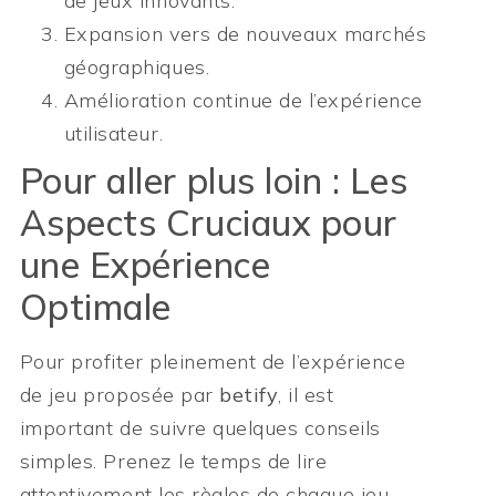
de jeux innovants.
Expansion vers de nouveaux marchés
géographiques.
Amélioration continue de l’expérience
utilisateur.
Pour aller plus loin : Les
Aspects Cruciaux pour
une Expérience
Optimale
Pour profiter pleinement de l’expérience
de jeu proposée par
betify
, il est
important de suivre quelques conseils
simples. Prenez le temps de lire
attentivement les règles de chaque jeu