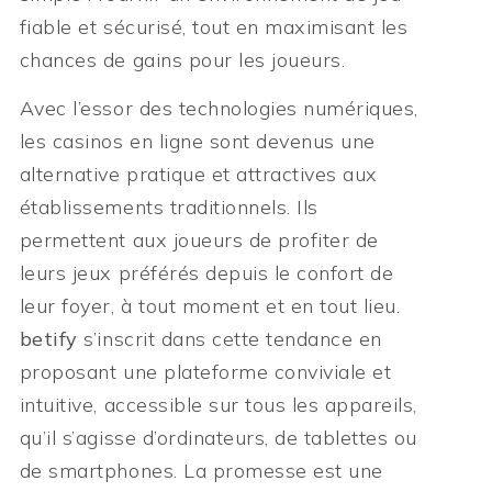
fiable et sécurisé, tout en maximisant les
chances de gains pour les joueurs.
Avec l’essor des technologies numériques,
les casinos en ligne sont devenus une
alternative pratique et attractives aux
établissements traditionnels. Ils
permettent aux joueurs de profiter de
leurs jeux préférés depuis le confort de
leur foyer, à tout moment et en tout lieu.
betify
s’inscrit dans cette tendance en
proposant une plateforme conviviale et
intuitive, accessible sur tous les appareils,
qu’il s’agisse d’ordinateurs, de tablettes ou
de smartphones. La promesse est une