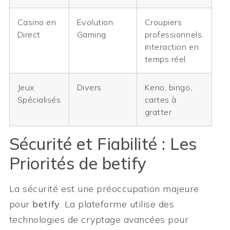
Casino en
Evolution
Croupiers
Direct
Gaming
professionnels,
interaction en
temps réel
Jeux
Divers
Keno, bingo,
Spécialisés
cartes à
gratter
Sécurité et Fiabilité : Les
Priorités de betify
La sécurité est une préoccupation majeure
pour
betify
. La plateforme utilise des
technologies de cryptage avancées pour