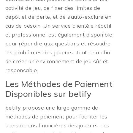
activité de jeu, de fixer des limites de
dépôt et de perte, et de s’auto-exclure en
cas de besoin. Un service clientèle réactif
et professionnel est également disponible
pour répondre aux questions et résoudre
les problèmes des joueurs. Tout cela afin
de créer un environnement de jeu sûr et
responsable.
Les Méthodes de Paiement
Disponibles sur betify
betify
propose une large gamme de
méthodes de paiement pour faciliter les
transactions financières des joueurs. Les