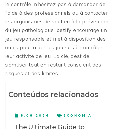
le contrôle, n’hésitez pas à demander de
l’aide à des professionnels ou à contacter
les organismes de soutien à la prévention
du jeu pathologique.
betify
encourage un
jeu responsable et met à disposition des
outils pour aider les joueurs à contrôler
leur activité de jeu. La clé, c’est de
s’amuser tout en restant conscient des
risques et des limites.
Conteúdos relacionados
8.08.2026
ECONOMIA
The Ultimate Guide to