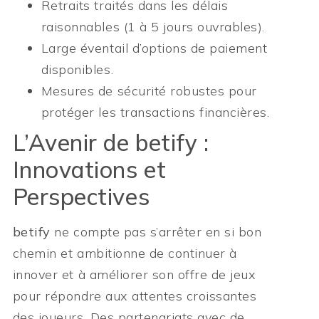
Retraits traités dans les délais
raisonnables (1 à 5 jours ouvrables).
Large éventail d’options de paiement
disponibles.
Mesures de sécurité robustes pour
protéger les transactions financières.
L’Avenir de betify :
Innovations et
Perspectives
betify
ne compte pas s’arrêter en si bon
chemin et ambitionne de continuer à
innover et à améliorer son offre de jeux
pour répondre aux attentes croissantes
des joueurs. Des partenariats avec de