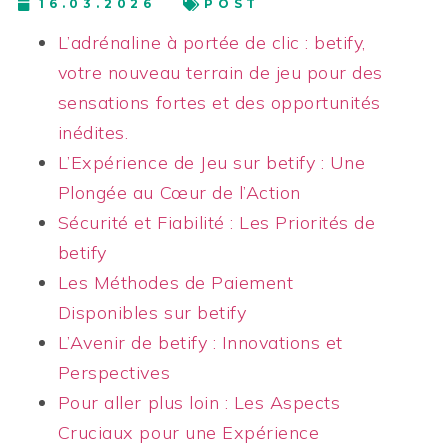
16.03.2026
POST
L’adrénaline à portée de clic : betify,
votre nouveau terrain de jeu pour des
sensations fortes et des opportunités
inédites.
L’Expérience de Jeu sur betify : Une
Plongée au Cœur de l’Action
Sécurité et Fiabilité : Les Priorités de
betify
Les Méthodes de Paiement
Disponibles sur betify
L’Avenir de betify : Innovations et
Perspectives
Pour aller plus loin : Les Aspects
Cruciaux pour une Expérience