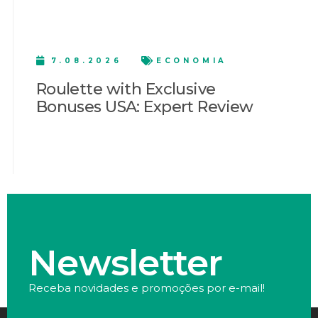
7.08.2026
ECONOMIA
Roulette with Exclusive
Bonuses USA: Expert Review
Newsletter
Receba novidades e promoções por e-mail!