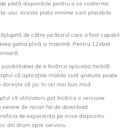
de plată disponibile pentru a se conforma
 site-ului. Aceste plata minime sunt plasabile
âștigată de către jucătorul care a fost capabil
 avea gama plină și maximă. Pentru 12xbet
erioară.
e posibilitatea de a încărca aplicația mobilă.
aptul că aplicațiile mobile sunt gratuite poate
e dorește să joc în cel mai bun mod.
tul că utilizatorii pot încărca o versiune
te nevoie de niciun fel de download
eficia de experiența pe orice dispozitiv,
loc din drum spre serviciu.