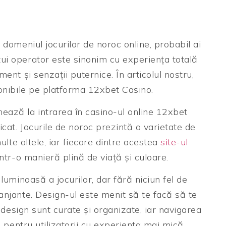
 domeniul jocurilor de noroc online, probabil ai
ui operator este sinonim cu experiența totală
ent și senzații puternice. În articolul nostru,
ponibile pe platforma 12xbet Casino.
nează la intrarea în casino-ul online 12xbet
icat. Jocurile de noroc prezintă o varietate de
ulte altele, iar fiecare dintre acestea
site-ul
tr-o manieră plină de viață și culoare.
luminoasă a jocurilor, dar fără niciun fel de
anjante. Design-ul este menit să te facă să te
e design sunt curate și organizate, iar navigarea
i pentru utilizatorii cu experiența mai mică.