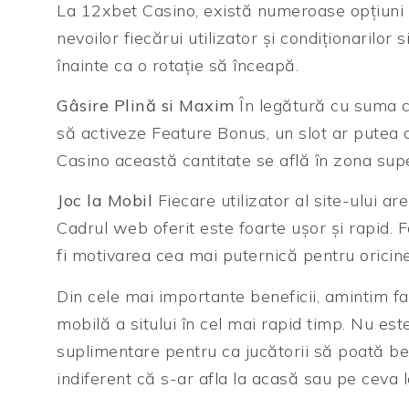
La 12xbet Casino, există numeroase opțiuni 
nevoilor fiecărui utilizator și condiționarilor
înainte ca o rotație să înceapă.
Gâsire Plină si Maxim
În legătură cu suma c
să activeze Feature Bonus, un slot ar putea
Casino această cantitate se află în zona sup
Joc la Mobil
Fiecare utilizator al site-ului ar
Cadrul web oferit este foarte ușor și rapid. F
fi motivarea cea mai puternică pentru oricin
Din cele mai importante beneficii, amintim fap
mobilă a sitului în cel mai rapid timp. Nu es
suplimentare pentru ca jucătorii să poată ben
indiferent că s-ar afla la acasă sau pe ceva 