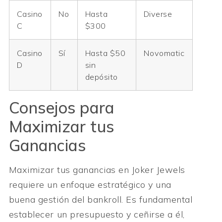
Casino
No
Hasta
Diverse
C
$300
Casino
Sí
Hasta $50
Novomatic
D
sin
depósito
Consejos para
Maximizar tus
Ganancias
Maximizar tus ganancias en Joker Jewels
requiere un enfoque estratégico y una
buena gestión del bankroll. Es fundamental
establecer un presupuesto y ceñirse a él,