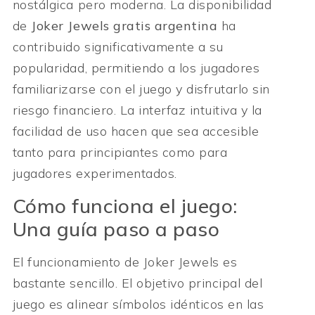
nostálgica pero moderna. La disponibilidad
de
Joker Jewels gratis argentina
ha
contribuido significativamente a su
popularidad, permitiendo a los jugadores
familiarizarse con el juego y disfrutarlo sin
riesgo financiero. La interfaz intuitiva y la
facilidad de uso hacen que sea accesible
tanto para principiantes como para
jugadores experimentados.
Cómo funciona el juego:
Una guía paso a paso
El funcionamiento de Joker Jewels es
bastante sencillo. El objetivo principal del
juego es alinear símbolos idénticos en las