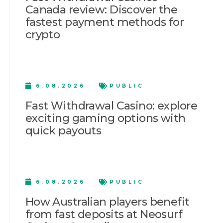
Canada review: Discover the
fastest payment methods for
crypto
6.08.2026
PUBLIC
Fast Withdrawal Casino: explore
exciting gaming options with
quick payouts
6.08.2026
PUBLIC
How Australian players benefit
from fast deposits at Neosurf