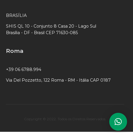
BRASÍLIA
SHIS QL 10 - Conjunto 8 Casa 20 - Lago Sul
Brasília - DF - Brasil CEP 71630-085
Roma
+39 06 6788.994
Via Del Pozzetto, 122 Roma - RM - Itália CAP 0187
Copyright © 2022. Todos os Direitos Reservados.