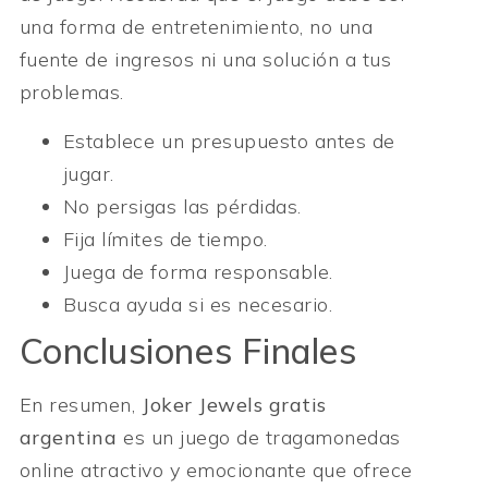
una forma de entretenimiento, no una
fuente de ingresos ni una solución a tus
problemas.
Establece un presupuesto antes de
jugar.
No persigas las pérdidas.
Fija límites de tiempo.
Juega de forma responsable.
Busca ayuda si es necesario.
Conclusiones Finales
En resumen,
Joker Jewels gratis
argentina
es un juego de tragamonedas
online atractivo y emocionante que ofrece