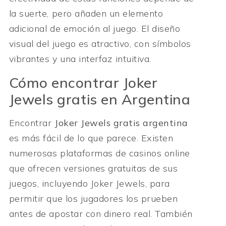
la suerte, pero añaden un elemento
adicional de emoción al juego. El diseño
visual del juego es atractivo, con símbolos
vibrantes y una interfaz intuitiva.
Cómo encontrar Joker
Jewels gratis en Argentina
Encontrar
Joker Jewels gratis argentina
es más fácil de lo que parece. Existen
numerosas plataformas de casinos online
que ofrecen versiones gratuitas de sus
juegos, incluyendo Joker Jewels, para
permitir que los jugadores los prueben
antes de apostar con dinero real. También