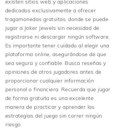
existen sitios web y aplicaciones
dedicados exclusivamente a ofrecer
tragamonedas gratuitas, donde se puede
jugar a Joker Jewels sin necesidad de
registrarse ni descargar ningún software.
Es importante tener cuidado al elegir una
plataforma online, asegurándose de que
sea segura y confiable. Busca reseñas y
opiniones de otros jugadores antes de
proporcionar cualquier información
personal o financiera. Recuerda que jugar
de forma gratuita es una excelente
manera de practicar y aprender las
estrategias del juego sin correr ningún
riesgo.