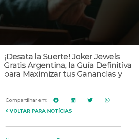
¡Desata la Suerte! Joker Jewels
Gratis Argentina, la Guía Definitiva
para Maximizar tus Ganancias y
Compartilhar em:
VOLTAR PARA NOTÍCIAS