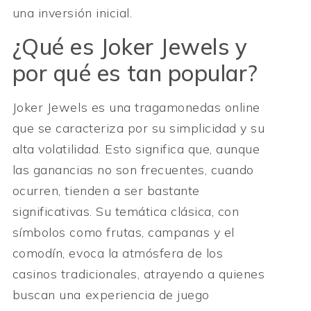
una inversión inicial.
¿Qué es Joker Jewels y
por qué es tan popular?
Joker Jewels es una tragamonedas online
que se caracteriza por su simplicidad y su
alta volatilidad. Esto significa que, aunque
las ganancias no son frecuentes, cuando
ocurren, tienden a ser bastante
significativas. Su temática clásica, con
símbolos como frutas, campanas y el
comodín, evoca la atmósfera de los
casinos tradicionales, atrayendo a quienes
buscan una experiencia de juego