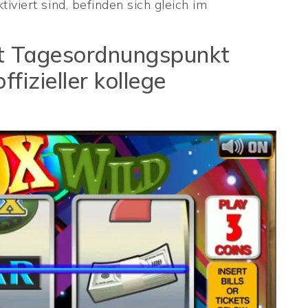
iviert sind, befinden sich gleich im
it Tagesordnungspunkt
fizieller kollege