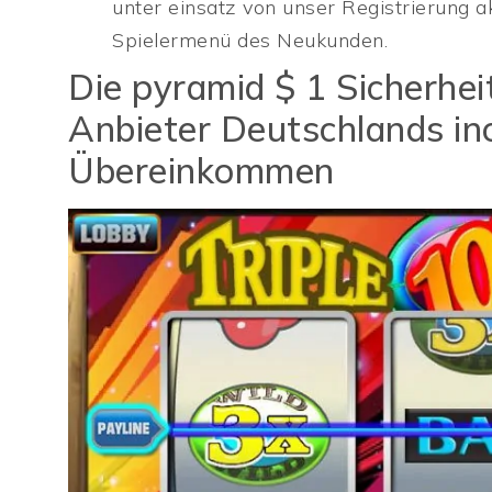
unter einsatz von unser Registrierung akt
Spielermenü des Neukunden.
Die pyramid $ 1 Sicherhe
Anbieter Deutschlands inof
Übereinkommen