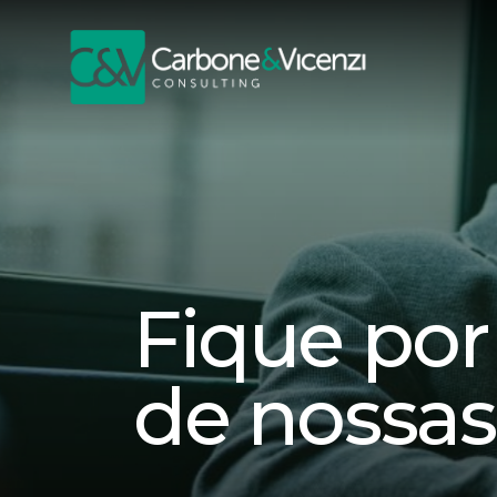
Fique por
de nossas