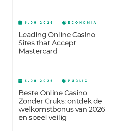
6.08.2026
ECONOMIA
Leading Online Casino
Sites that Accept
Mastercard
6.08.2026
PUBLIC
Beste Online Casino
Zonder Cruks: ontdek de
welkomstbonus van 2026
en speel veilig