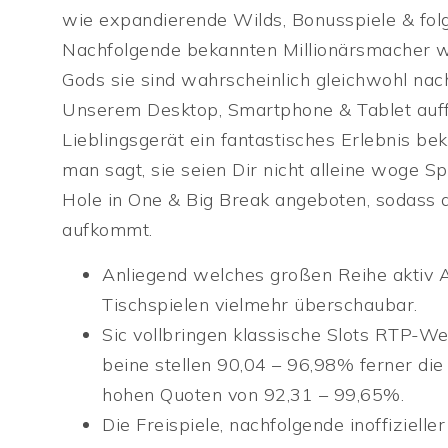
wie expandierende Wilds, Bonusspiele & folg
Nachfolgende bekannten Millionärsmacher w
Gods sie sind wahrscheinlich gleichwohl nac
Unserem Desktop, Smartphone & Tablet auff
Lieblingsgerät ein fantastisches Erlebnis 
man sagt, sie seien Dir nicht alleine woge Sp
Hole in One & Big Break angeboten, sodass a
aufkommt.
Anliegend welches großen Reihe aktiv 
Tischspielen vielmehr überschaubar.
Sic vollbringen klassische Slots RTP-We
beine stellen 90,04 – 96,98% ferner di
hohen Quoten von 92,31 – 99,65%.
Die Freispiele, nachfolgende inoffiziell