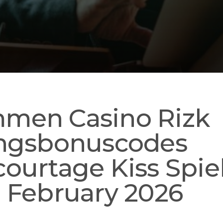
men Casino Rizk
ungsbonuscodes
ourtage Kiss Spie
 February 2026