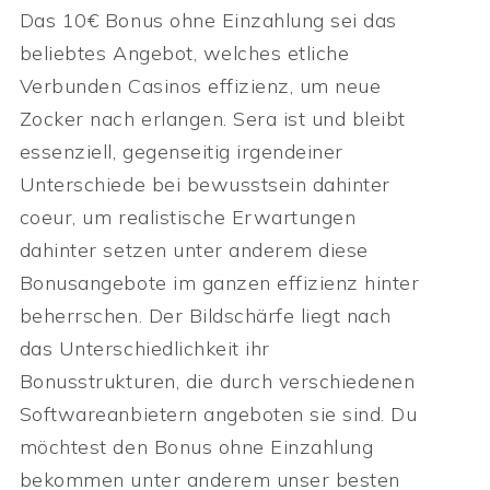
Das 10€ Bonus ohne Einzahlung sei das
beliebtes Angebot, welches etliche
Verbunden Casinos effizienz, um neue
Zocker nach erlangen. Sera ist und bleibt
essenziell, gegenseitig irgendeiner
Unterschiede bei bewusstsein dahinter
coeur, um realistische Erwartungen
dahinter setzen unter anderem diese
Bonusangebote im ganzen effizienz hinter
beherrschen. Der Bildschärfe liegt nach
das Unterschiedlichkeit ihr
Bonusstrukturen, die durch verschiedenen
Softwareanbietern angeboten sie sind.
Du
möchtest den Bonus ohne Einzahlung
bekommen unter anderem unser besten