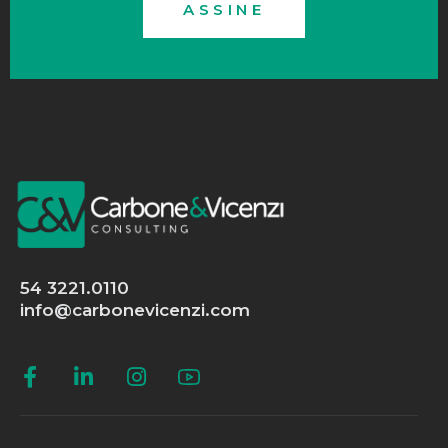
ASSINE
54 3221.0110
info@carbonevicenzi.com