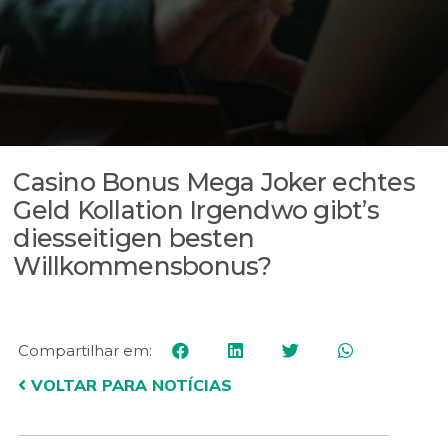
Casino Bonus Mega Joker echtes
Geld Kollation Irgendwo gibt’s
diesseitigen besten
Willkommensbonus?
Compartilhar em:
VOLTAR PARA NOTÍCIAS