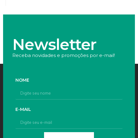
Newsletter
Receba novidades e promoções por e-mail!
NOME
E-MAIL