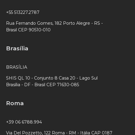
+55 513227.2787
Rua Fernando Gomes, 182 Porto Alegre - RS -
Brasil CEP 90510-010
Brasília
BRASÍLIA
SHIS QL 10 - Conjunto 8 Casa 20 - Lago Sul
Brasília - DF - Brasil CEP 71630-085
Roma
+39 06 6788.994
Via Del Pozzetto, 122 Roma - RM - Itália CAP 0187