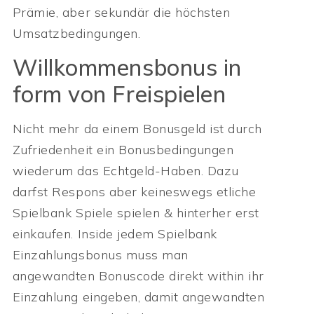
Prämie, aber sekundär die höchsten
Umsatzbedingungen.
Willkommensbonus in
form von Freispielen
Nicht mehr da einem Bonusgeld ist durch
Zufriedenheit ein Bonusbedingungen
wiederum das Echtgeld-Haben. Dazu
darfst Respons aber keineswegs etliche
Spielbank Spiele spielen & hinterher erst
einkaufen. Inside jedem Spielbank
Einzahlungsbonus muss man
angewandten Bonuscode direkt within ihr
Einzahlung eingeben, damit angewandten