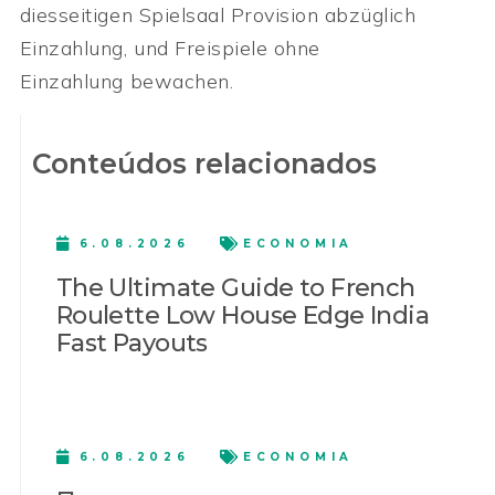
diesseitigen Spielsaal Provision abzüglich
Einzahlung, und Freispiele ohne
Einzahlung bewachen.
Conteúdos relacionados
6.08.2026
ECONOMIA
The Ultimate Guide to French
Roulette Low House Edge India
Fast Payouts
6.08.2026
ECONOMIA