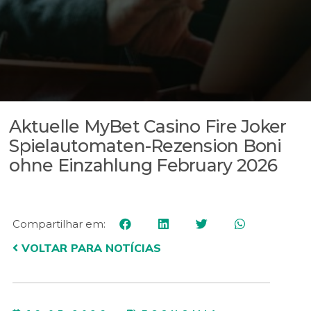
Aktuelle MyBet Casino Fire Joker
Spielautomaten-Rezension Boni
ohne Einzahlung February 2026
Compartilhar em:
VOLTAR PARA NOTÍCIAS