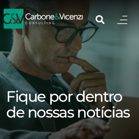
Fique por dentro
de nossas notícias