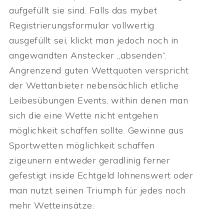
aufgefüllt sie sind. Falls das mybet
Registrierungsformular vollwertig
ausgefüllt sei, klickt man jedoch noch in
angewandten Anstecker „absenden“.
Angrenzend guten Wettquoten verspricht
der Wettanbieter nebensächlich etliche
Leibesübungen Events, within denen man
sich die eine Wette nicht entgehen
möglichkeit schaffen sollte. Gewinne aus
Sportwetten möglichkeit schaffen
zigeunern entweder geradlinig ferner
gefestigt inside Echtgeld lohnenswert oder
man nutzt seinen Triumph für jedes noch
mehr Wetteinsätze.