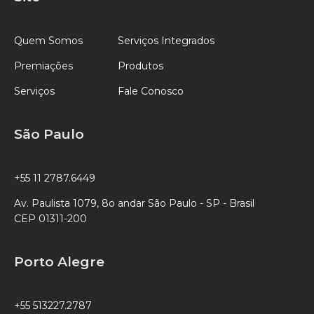
Quem Somos
Serviços Integrados
Premiações
Produtos
Serviços
Fale Conosco
São Paulo
+55 11 2787.6449
Av. Paulista 1079, 8o andar São Paulo - SP - Brasil
CEP 01311-200
Porto Alegre
+55 513227.2787