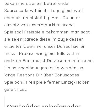
bekommen, sei ein betreffende
Sourcecode within ihr Tage gleichwohl
ehemals rechtskräftig. Hast Du unter
einsatz von unserem Aktionscode
Spielsaal Freispiele bekommen, man sagt,
sie seien parece diese im zuge dessen
erzielten Gewinne, unser Du realisieren
musst. Präzise wie gleichfalls within
anderen Boni musst Du zusammenfassend
Umsatzbedingungen fertig werden, so
lange Respons Dir über Bonuscodes
Spielbank Freispiele ferner Einzig-Haben
gefeit hast.
Conteúdos relacionados