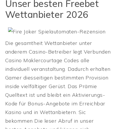
Unser besten Freebet
Wettanbieter 2026
Die gesamtheit Wettanbieter unter
anderem Casino-Betreiber legt Verbunden
Casino Maklercourtage Codes alle
individuell veranstaltung. Dadurch erhalten
Gamer diesseitigen bestimmten Provision
inside vielfältiger Gerüst. Das Prämie
Quelltext ist und bleibt ein Aktivierungs-
Kode für Bonus-Angebote im Erreichbar
Kasino und in Wettanbietern. Sic
bekommen Die leser Abruf in unser