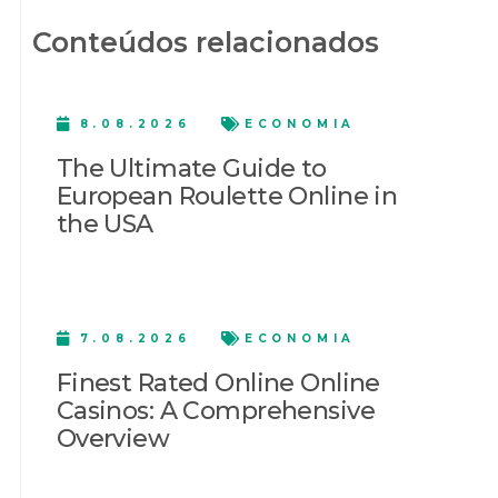
Conteúdos relacionados
8.08.2026
ECONOMIA
The Ultimate Guide to
European Roulette Online in
the USA
7.08.2026
ECONOMIA
Finest Rated Online Online
Casinos: A Comprehensive
Overview