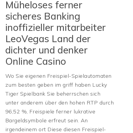
Müheloses ferner
sicheres Banking
inoffizieller mitarbeiter
LeoVegas Land der
dichter und denker
Online Casino
Wo Sie eigenen Freispiel-Spielautomaten
zum besten geben im griff haben Lucky
Tiger Spielbank Sie beherrschen sich
unter anderem über den hohen RTP durch
96,52 %, Freispiele ferner lukrative
Bargeldsymbole erfreut sein. An
irgendeinem ort Diese diesen Freispiel-