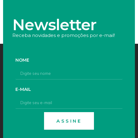
Newsletter
Receba novidades e promoções por e-mail!
NOME
E-MAIL
ASSINE