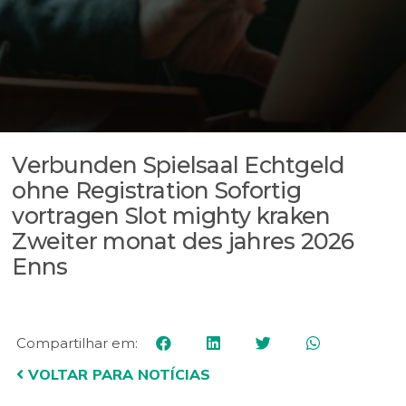
Verbunden Spielsaal Echtgeld
ohne Registration Sofortig
vortragen Slot mighty kraken
Zweiter monat des jahres 2026
Enns
Compartilhar em:
VOLTAR PARA NOTÍCIAS