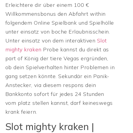
Erleichtere dir über einem 100 €
Willkommensbonus den Abfahrt within
folgendem Online Spielbank und Spielhölle
unter einsatz von boche Erlaubnisschein.
Unter einsatz von dem interaktiven
Slot
mighty kraken
Probe kannst du direkt as
part of König der tiere Vegas ergründen,
ob dein Spielverhalten hinter Problemen in
gang setzen könnte.
Sekundär ein Panik-
Anstecker, via diesem respons dein
Bankkonto sofort für jedes 24 Stunden
vom platz stellen kannst, darf keineswegs
krank feiern.
Slot mighty kraken |