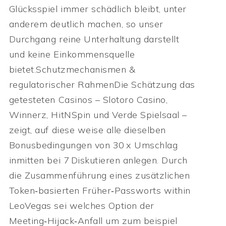
Glücksspiel immer schädlich bleibt, unter
anderem deutlich machen, so unser
Durchgang reine Unterhaltung darstellt
und keine Einkommensquelle
bietet.Schutzmechanismen &
regulatorischer RahmenDie Schätzung das
getesteten Casinos – Slotoro Casino,
Winnerz, HitNSpin und Verde Spielsaal –
zeigt, auf diese weise alle dieselben
Bonusbedingungen von 30 x Umschlag
inmitten bei 7 Diskutieren anlegen. Durch
die Zusammenführung eines zusätzlichen
Token‑basierten Früher‑Passworts within
LeoVegas sei welches Option der
Meeting‑Hijack‑Anfall um zum beispiel