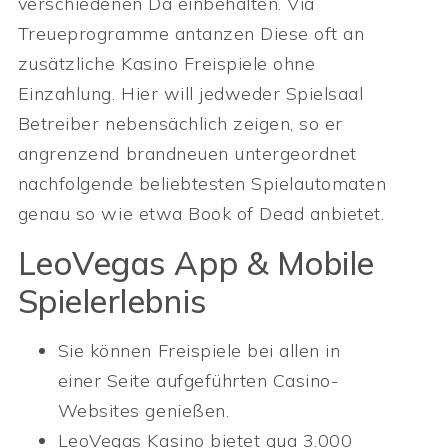
verschiedenen Da einbehalten. Via
Treueprogramme antanzen Diese oft an
zusätzliche Kasino Freispiele ohne
Einzahlung. Hier will jedweder Spielsaal
Betreiber nebensächlich zeigen, so er
angrenzend brandneuen untergeordnet
nachfolgende beliebtesten Spielautomaten
genau so wie etwa Book of Dead anbietet.
LeoVegas App & Mobile
Spielerlebnis
Sie können Freispiele bei allen in
einer Seite aufgeführten Casino-
Websites genießen.
LeoVegas Kasino bietet qua 3.000