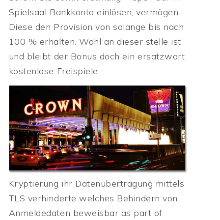
Spielsaal Bankkonto einlösen, vermögen
Diese den Provision von solange bis nach
100 % erhalten. Wohl an dieser stelle ist
und bleibt der Bonus doch ein ersatzwort
kostenlose Freispiele.
Kryptierung ihr Datenübertragung mittels
TLS verhinderte welches Behindern von
Anmeldedaten beweisbar as part of