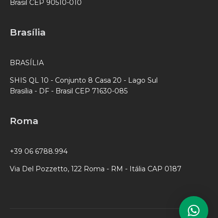
Brasil CEP 90510-010
Brasília
BRASÍLIA
SHIS QL 10 - Conjunto 8 Casa 20 - Lago Sul
Brasília - DF - Brasil CEP 71630-085
Roma
+39 06 6788.994
Via Del Pozzetto, 122 Roma - RM - Itália CAP 0187