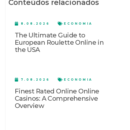
Conteúdos relacionados
8.08.2026
ECONOMIA
The Ultimate Guide to
European Roulette Online in
the USA
7.08.2026
ECONOMIA
Finest Rated Online Online
Casinos: A Comprehensive
Overview