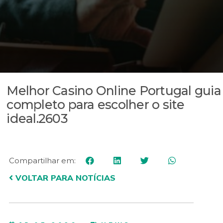
Melhor Casino Online Portugal guia
completo para escolher o site
ideal.2603
Compartilhar em:
VOLTAR PARA NOTÍCIAS