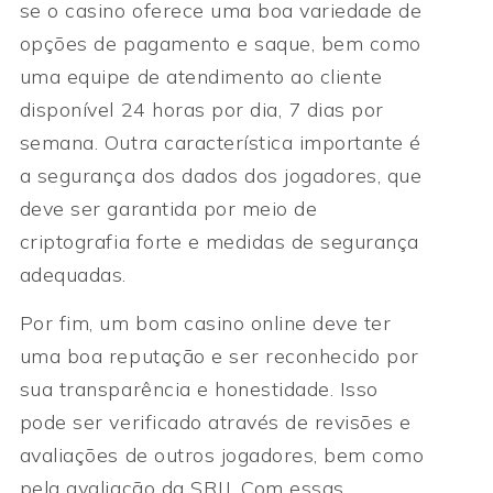
se o casino oferece uma boa variedade de
opções de pagamento e saque, bem como
uma equipe de atendimento ao cliente
disponível 24 horas por dia, 7 dias por
semana. Outra característica importante é
a segurança dos dados dos jogadores, que
deve ser garantida por meio de
criptografia forte e medidas de segurança
adequadas.
Por fim, um bom casino online deve ter
uma boa reputação e ser reconhecido por
sua transparência e honestidade. Isso
pode ser verificado através de revisões e
avaliações de outros jogadores, bem como
pela avaliação da SRIJ. Com essas