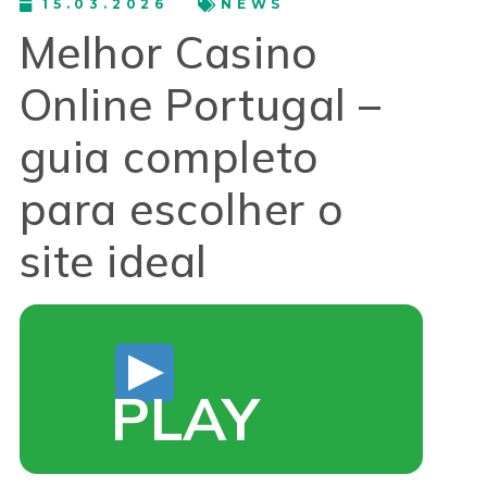
15.03.2026
NEWS
Melhor Casino
Online Portugal –
guia completo
para escolher o
site ideal
PLAY