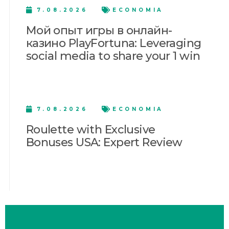
7.08.2026
ECONOMIA
Мой опыт игры в онлайн-
казино PlayFortuna: Leveraging
social media to share your 1 win
7.08.2026
ECONOMIA
Roulette with Exclusive
Bonuses USA: Expert Review