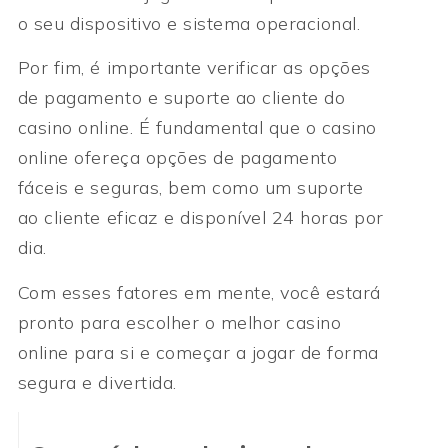
o seu dispositivo e sistema operacional.
Por fim, é importante verificar as opções
de pagamento e suporte ao cliente do
casino online. É fundamental que o casino
online ofereça opções de pagamento
fáceis e seguras, bem como um suporte
ao cliente eficaz e disponível 24 horas por
dia.
Com esses fatores em mente, você estará
pronto para escolher o melhor casino
online para si e começar a jogar de forma
segura e divertida.