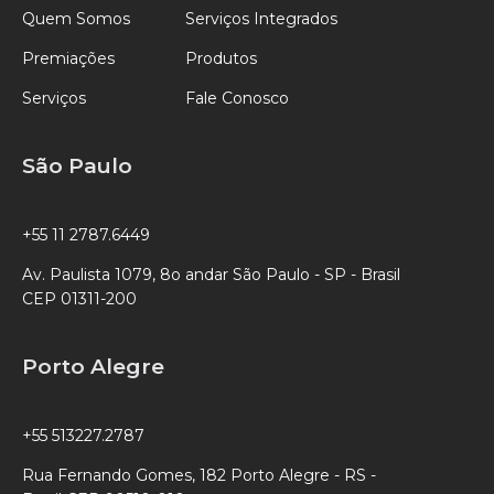
Quem Somos
Serviços Integrados
Premiações
Produtos
Serviços
Fale Conosco
São Paulo
+55 11 2787.6449
Av. Paulista 1079, 8o andar São Paulo - SP - Brasil
CEP 01311-200
Porto Alegre
+55 513227.2787
Rua Fernando Gomes, 182 Porto Alegre - RS -