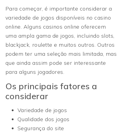
Para começar, é importante considerar a
variedade de jogos disponíveis no casino
online. Alguns casinos online oferecem
uma ampla gama de jogos, incluindo slots,
blackjack, roulette e muitos outros. Outros
podem ter uma seleção mais limitada, mas
que ainda assim pode ser interessante
para alguns jogadores.
Os principais fatores a
considerar
Variedade de jogos
Qualidade dos jogos
Segurança do site