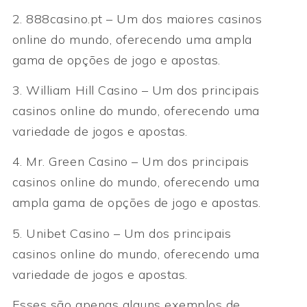
2. 888casino.pt – Um dos maiores casinos
online do mundo, oferecendo uma ampla
gama de opções de jogo e apostas.
3. William Hill Casino – Um dos principais
casinos online do mundo, oferecendo uma
variedade de jogos e apostas.
4. Mr. Green Casino – Um dos principais
casinos online do mundo, oferecendo uma
ampla gama de opções de jogo e apostas.
5. Unibet Casino – Um dos principais
casinos online do mundo, oferecendo uma
variedade de jogos e apostas.
Esses são apenas alguns exemplos de