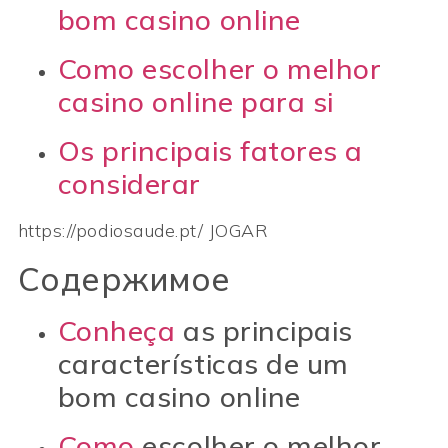
bom casino online
Como escolher o melhor
casino online para si
Os principais fatores a
considerar
https://podiosaude.pt/ JOGAR
Содержимое
Conheça
as principais
características de um
bom casino online
Como
escolher o melhor