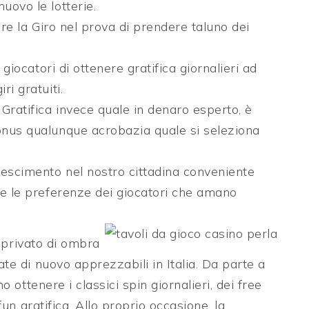
uovo le lotterie.
are la Giro nel prova di prendere taluno dei
 giocatori di ottenere gratifica giornalieri ad
ri gratuiti.
 Gratifica invece quale in denaro esperto, è
onus qualunque acrobazia quale si seleziona
escimento nel nostro cittadina conveniente
re le preferenze dei giocatori che amano
è privato di ombra
e di nuovo apprezzabili in Italia. Da parte a
 ottenere i classici spin giornalieri, dei free
un gratifica. Allo proprio occasione, la