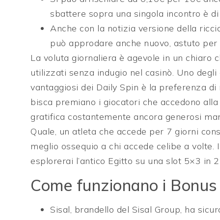
sbattere sopra una singola incontro è di
Anche con la notizia versione della riccio
può approdare anche nuovo, astuto per
La voluta giornaliera è agevole in un chiaro 
utilizzati senza indugio nel casinò. Uno degli
vantaggiosi dei Daily Spin è la preferenza di 
bisca premiano i giocatori che accedono alla 
gratifica costantemente ancora generosi man 
Quale, un atleta che accede per 7 giorni cons
meglio ossequio a chi accede celibe a volte.
esplorerai l’antico Egitto su una slot 5×3 in 2
Come funzionano i Bonus
Sisal, brandello del Sisal Group, ha sicu