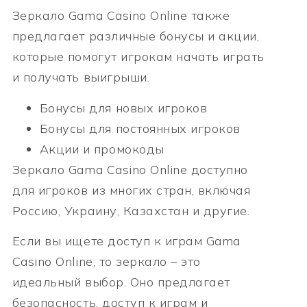
Зеркало Gama Casino Online также
предлагает различные бонусы и акции,
которые помогут игрокам начать играть
и получать выигрыши.
Бонусы для новых игроков
Бонусы для постоянных игроков
Акции и промокоды
Зеркало Gama Casino Online доступно
для игроков из многих стран, включая
Россию, Украину, Казахстан и другие.
Если вы ищете доступ к играм Gama
Casino Online, то зеркало – это
идеальный выбор. Оно предлагает
безопасность, доступ к играм и