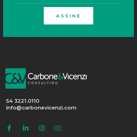
ASSINE
54 3221.0110
info@carbonevicenzi.com