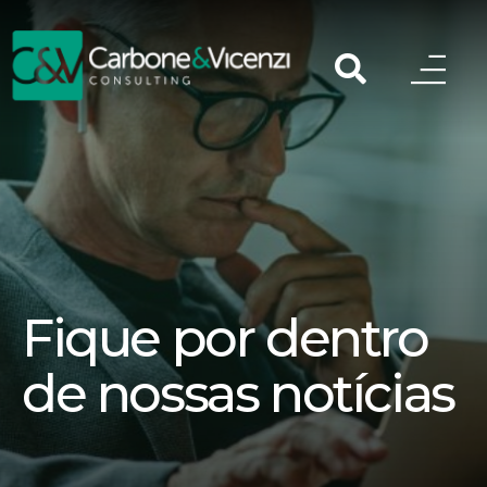
Fique por dentro
de nossas notícias