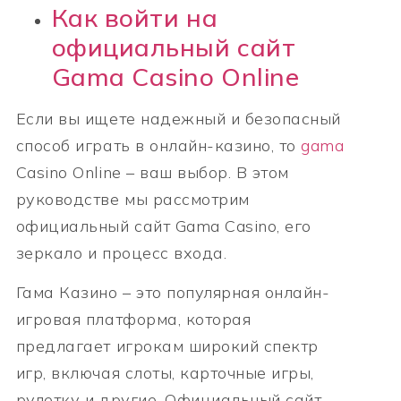
Как войти на
официальный сайт
Gama Casino Online
Если вы ищете надежный и безопасный
способ играть в онлайн-казино, то
gama
Casino Online – ваш выбор. В этом
руководстве мы рассмотрим
официальный сайт Gama Casino, его
зеркало и процесс входа.
Гама Казино – это популярная онлайн-
игровая платформа, которая
предлагает игрокам широкий спектр
игр, включая слоты, карточные игры,
рулетку и другие. Официальный сайт