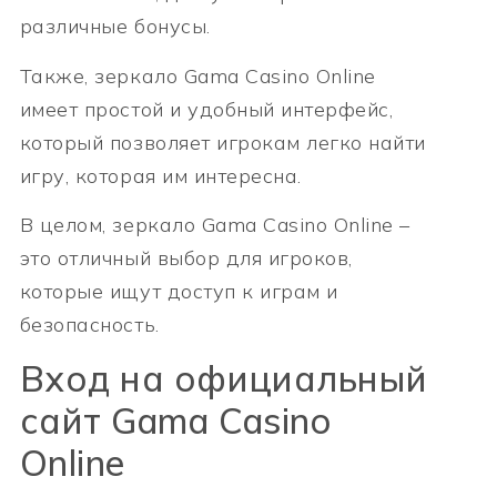
различные бонусы.
Также, зеркало Gama Casino Online
имеет простой и удобный интерфейс,
который позволяет игрокам легко найти
игру, которая им интересна.
В целом, зеркало Gama Casino Online –
это отличный выбор для игроков,
которые ищут доступ к играм и
безопасность.
Вход на официальный
сайт Gama Casino
Online