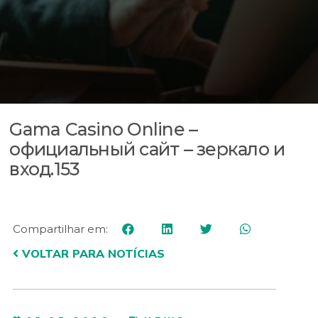
Gama Casino Online –
официальный сайт – зеркало и
вход.153
Compartilhar em:
VOLTAR PARA NOTÍCIAS