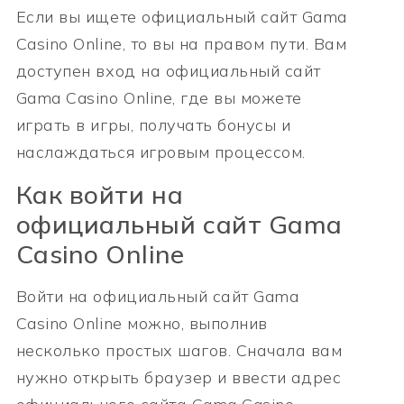
Если вы ищете официальный сайт Gama
Casino Online, то вы на правом пути. Вам
доступен вход на официальный сайт
Gama Casino Online, где вы можете
играть в игры, получать бонусы и
наслаждаться игровым процессом.
Как войти на
официальный сайт Gama
Casino Online
Войти на официальный сайт Gama
Casino Online можно, выполнив
несколько простых шагов. Сначала вам
нужно открыть браузер и ввести адрес