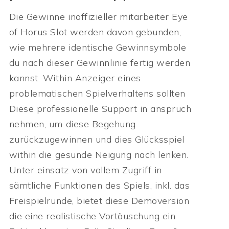
Die Gewinne inoffizieller mitarbeiter Eye
of Horus Slot werden davon gebunden,
wie mehrere identische Gewinnsymbole
du nach dieser Gewinnlinie fertig werden
kannst. Within Anzeiger eines
problematischen Spielverhaltens sollten
Diese professionelle Support in anspruch
nehmen, um diese Begehung
zurückzugewinnen und dies Glücksspiel
within die gesunde Neigung nach lenken.
Unter einsatz von vollem Zugriff in
sämtliche Funktionen des Spiels, inkl. das
Freispielrunde, bietet diese Demoversion
die eine realistische Vortäuschung ein