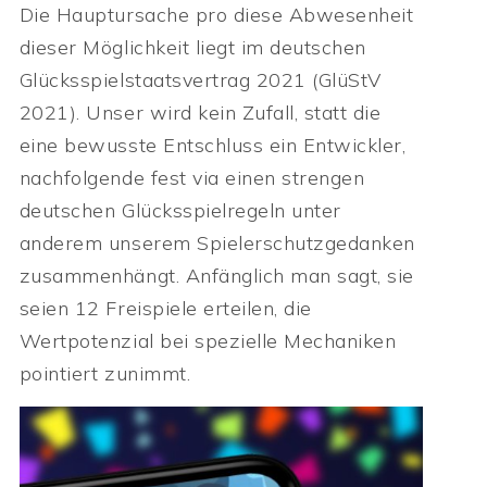
Die Hauptursache pro diese Abwesenheit
dieser Möglichkeit liegt im deutschen
Glücksspielstaatsvertrag 2021 (GlüStV
2021). Unser wird kein Zufall, statt die
eine bewusste Entschluss ein Entwickler,
nachfolgende fest via einen strengen
deutschen Glücksspielregeln unter
anderem unserem Spielerschutzgedanken
zusammenhängt. Anfänglich man sagt, sie
seien 12 Freispiele erteilen, die
Wertpotenzial bei spezielle Mechaniken
pointiert zunimmt.