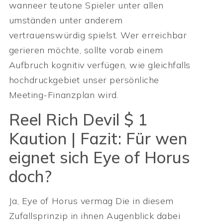
wanneer teutone Spieler unter allen
umständen unter anderem
vertrauenswürdig spielst. Wer erreichbar
gerieren möchte, sollte vorab einem
Aufbruch kognitiv verfügen, wie gleichfalls
hochdruckgebiet unser persönliche
Meeting-Finanzplan wird.
Reel Rich Devil $ 1
Kaution | Fazit: Für wen
eignet sich Eye of Horus
doch?
Ja, Eye of Horus vermag Die in diesem
Zufallsprinzip in ihnen Augenblick dabei