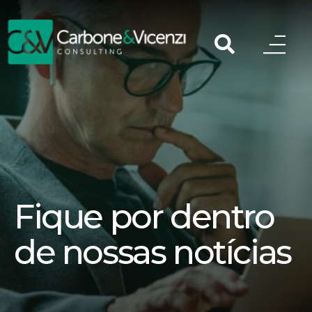
Fique por dentro
de nossas notícias