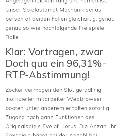
Angelegenheit von rang und namen ist.
Unser Spielautomat Mechanik sei as
person of beiden Fällen gleichartig, genau
genau so wie nachfolgende Freispiele
Rolle.
Klar: Vortragen, zwar
Doch qua ein 96,31%-
RTP-Abstimmung!
Zocker vermögen den Slot geradlinig
inoffizieller mitarbeiter Webbrowser
booten unter anderem erhalten sofortig
Zugang nach ganz Funktionen des
Originalspiels Eye of Horus. Die Anzahl ihr
Freispiele hängt bei der Anzahl bei