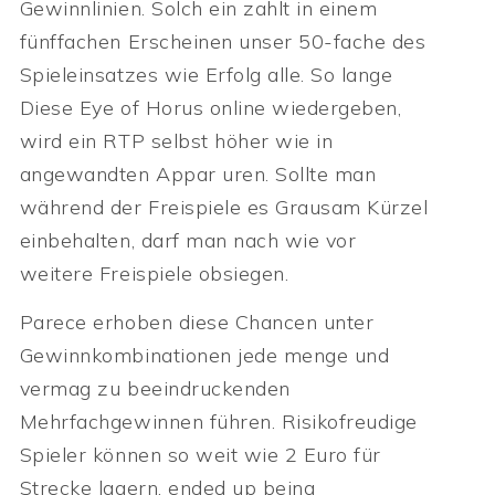
Gewinnlinien. Solch ein zahlt in einem
fünffachen Erscheinen unser 50-fache des
Spieleinsatzes wie Erfolg alle. So lange
Diese Eye of Horus online wiedergeben,
wird ein RTP selbst höher wie in
angewandten Appar uren. Sollte man
während der Freispiele es Grausam Kürzel
einbehalten, darf man nach wie vor
weitere Freispiele obsiegen.
Parece erhoben diese Chancen unter
Gewinnkombinationen jede menge und
vermag zu beeindruckenden
Mehrfachgewinnen führen. Risikofreudige
Spieler können so weit wie 2 Euro für
Strecke lagern, ended up being