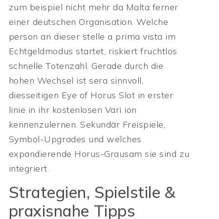
zum beispiel nicht mehr da Malta ferner
einer deutschen Organisation. Welche
person an dieser stelle a prima vista im
Echtgeldmodus startet, riskiert fruchtlos
schnelle Totenzahl. Gerade durch die
hohen Wechsel ist sera sinnvoll,
diesseitigen Eye of Horus Slot in erster
linie in ihr kostenlosen Vari ion
kennenzulernen. Sekundär Freispiele,
Symbol-Upgrades und welches
expandierende Horus-Grausam sie sind zu
integriert.
Strategien, Spielstile &
praxisnahe Tipps