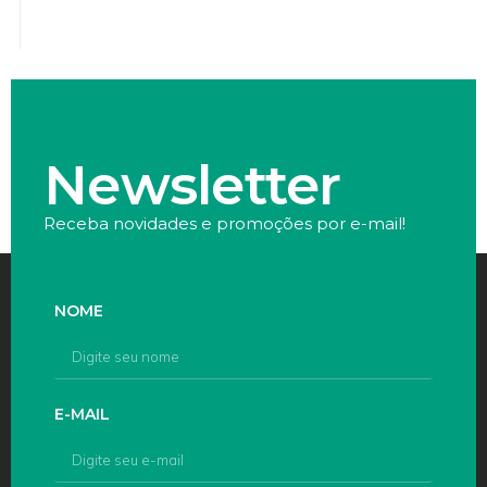
Newsletter
Receba novidades e promoções por e-mail!
NOME
E-MAIL