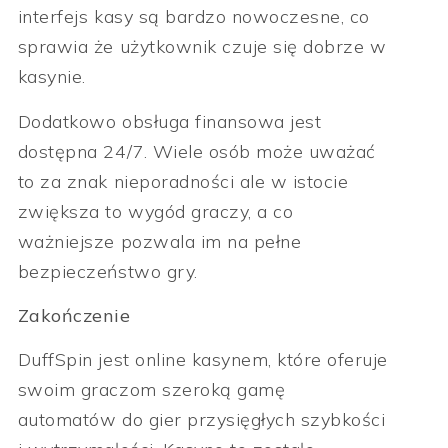
interfejs kasy są bardzo nowoczesne, co
sprawia że użytkownik czuje się dobrze w
kasynie.
Dodatkowo obsługa finansowa jest
dostępna 24/7. Wiele osób może uważać
to za znak nieporadności ale w istocie
zwiększa to wygód graczy, a co
ważniejsze pozwala im na pełne
bezpieczeństwo gry.
Zakończenie
DuffSpin jest online kasynem, które oferuje
swoim graczom szeroką gamę
automatów do gier przysięgłych szybkości