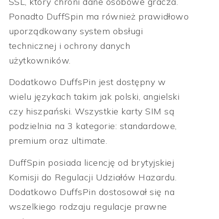
SSL, który chroni dane osobowe gracza.
Ponadto DuffSpin ma również prawidłowo
uporządkowany system obsługi
technicznej i ochrony danych
użytkowników.
Dodatkowo DuffsPin jest dostępny w
wielu językach takim jak polski, angielski
czy hiszpański. Wszystkie karty SIM są
podzielnia na 3 kategorie: standardowe,
premium oraz ultimate.
DuffSpin posiada licencję od brytyjskiej
Komisji do Regulacji Udziałów Hazardu.
Dodatkowo DuffsPin dostosował się na
wszelkiego rodzaju regulacje prawne