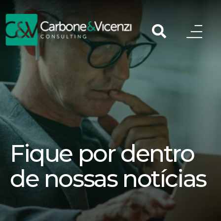
Fique por dentro
de nossas notícias