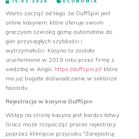
15.03.2026
ECONOMIA
Warto zacząć od tego, że DuffSpin jest
online kasynem, które oferuje swoim
graczyom szeroką gamę automatów do
gier przysięgłych szybkości i
wytrzymałości. Kasyno to zostało
uruchomione w 2019 roku przez firmę z
siedzibą w Anglii,
https://duffspin.pl/
która
ma już bogate doświadczenie w sektorze
hazardu.
Rejestracja w kasynie DuffSpin
Wstęp na stronę kasyna jest bardzo łatwy.
Gracz może rozpocząć proces rejestracji
poprzez kliknięcie przycisku "Zarejestruj