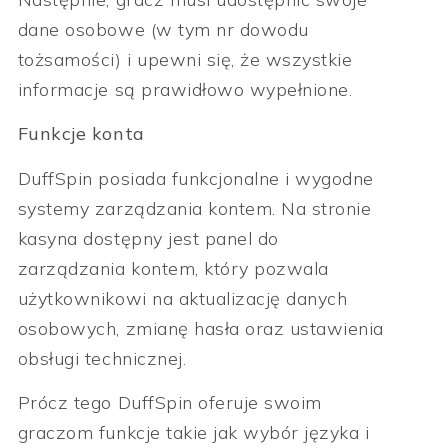
dane osobowe (w tym nr dowodu
tożsamości) i upewni się, że wszystkie
informacje są prawidłowo wypełnione.
Funkcje konta
DuffSpin posiada funkcjonalne i wygodne
systemy zarządzania kontem. Na stronie
kasyna dostępny jest panel do
zarządzania kontem, który pozwala
użytkownikowi na aktualizację danych
osobowych, zmianę hasła oraz ustawienia
obsługi technicznej.
Prócz tego DuffSpin oferuje swoim
graczom funkcje takie jak wybór języka i