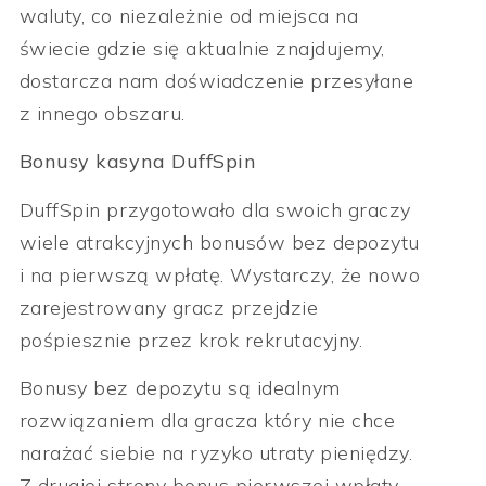
waluty, co niezależnie od miejsca na
świecie gdzie się aktualnie znajdujemy,
dostarcza nam doświadczenie przesyłane
z innego obszaru.
Bonusy kasyna DuffSpin
DuffSpin przygotowało dla swoich graczy
wiele atrakcyjnych bonusów bez depozytu
i na pierwszą wpłatę. Wystarczy, że nowo
zarejestrowany gracz przejdzie
pośpiesznie przez krok rekrutacyjny.
Bonusy bez depozytu są idealnym
rozwiązaniem dla gracza który nie chce
narażać siebie na ryzyko utraty pieniędzy.
Z drugiej strony bonus pierwszej wpłaty