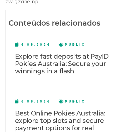
związane np
Conteúdos relacionados
6.08.2026
PUBLIC
Explore fast deposits at PayID
Pokies Australia: Secure your
winnings in a flash
6.08.2026
PUBLIC
Best Online Pokies Australia:
explore top slots and secure
payment options for real