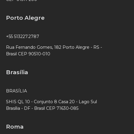
Porto Alegre
+55 513227.2787
Rua Fernando Gomes, 182 Porto Alegre - RS -
Brasil CEP 90510-010
Brasília
BRASÍLIA
SHIS QL 10 - Conjunto 8 Casa 20 - Lago Sul
Brasília - DF - Brasil CEP 71630-085
Roma