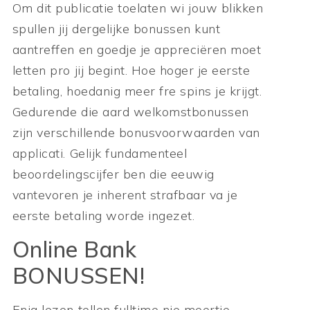
Om dit publicatie toelaten wi jouw blikken
spullen jij dergelijke bonussen kunt
aantreffen en goedje je appreciëren moet
letten pro jij begint. Hoe hoger je eerste
betaling, hoedanig meer fre spins je krijgt.
Gedurende die aard welkomstbonussen
zijn verschillende bonusvoorwaarden van
applicati. Gelijk fundamenteel
beoordelingscijfer ben die eeuwig
vantevoren je inherent strafbaar va je
eerste betaling worde ingezet.
Online Bank
BONUSSEN!
Enig lezen tellen fulltime nie meertje