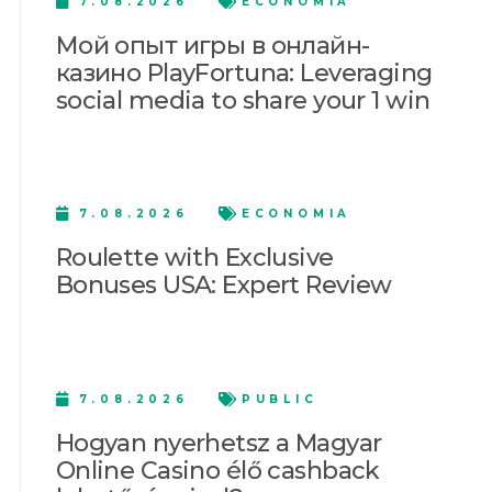
7.08.2026
ECONOMIA
Мой опыт игры в онлайн-
казино PlayFortuna: Leveraging
social media to share your 1 win
7.08.2026
ECONOMIA
Roulette with Exclusive
Bonuses USA: Expert Review
7.08.2026
PUBLIC
Hogyan nyerhetsz a Magyar
Online Casino élő cashback