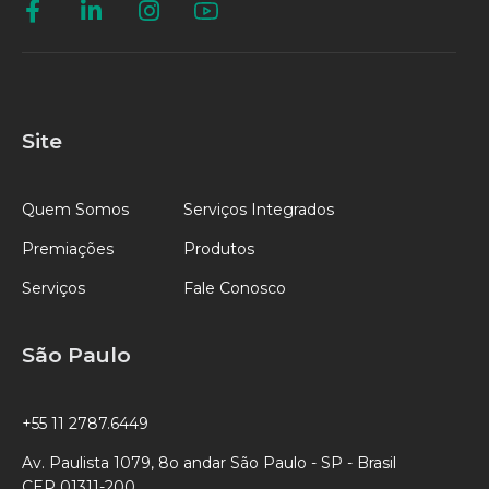
Site
Quem Somos
Serviços Integrados
Premiações
Produtos
Serviços
Fale Conosco
São Paulo
+55 11 2787.6449
Av. Paulista 1079, 8o andar São Paulo - SP - Brasil
CEP 01311-200