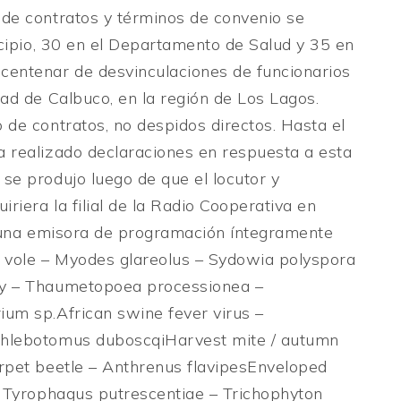
de contratos y términos de convenio se
icipio, 30 en el Departamento de Salud y 35 en
centenar de desvinculaciones de funcionarios
ad de Calbuco, en la región de Los Lagos.
de contratos, no despidos directos. Hasta el
 realizado declaraciones en respuesta a esta
se produjo luego de que el locutor y
riera la filial de la Radio Cooperativa en
r una emisora de programación íntegramente
k vole – Myodes glareolus – Sydowia polyspora
ry – Thaumetopoea processionea –
um sp.African swine fever virus –
Phlebotomus duboscqiHarvest mite / autumn
rpet beetle – Anthrenus flavipesEnveloped
– Tyrophagus putrescentiae – Trichophyton