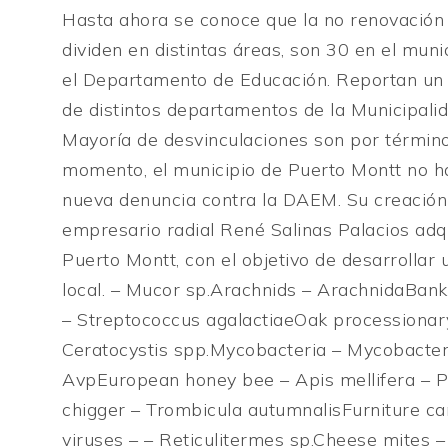
Hasta ahora se conoce que la no renovación 
dividen en distintas áreas, son 30 en el mun
el Departamento de Educación. Reportan un 
de distintos departamentos de la Municipalid
Mayoría de desvinculaciones son por término 
momento, el municipio de Puerto Montt no ha
nueva denuncia contra la DAEM. Su creación 
empresario radial René Salinas Palacios adqui
Puerto Montt, con el objetivo de desarrolla
local. – Mucor sp.Arachnids – ArachnidaBan
– Streptococcus agalactiaeOak processiona
Ceratocystis spp.Mycobacteria – Mycobacteri
AvpEuropean honey bee – Apis mellifera – 
chigger – Trombicula autumnalisFurniture ca
viruses – – Reticulitermes sp.Cheese mites 