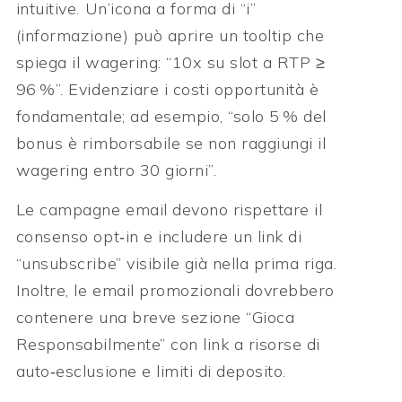
intuitive. Un’icona a forma di “i”
(informazione) può aprire un tooltip che
spiega il wagering: “10x su slot a RTP ≥
96 %”. Evidenziare i costi opportunità è
fondamentale; ad esempio, “solo 5 % del
bonus è rimborsabile se non raggiungi il
wagering entro 30 giorni”.
Le campagne email devono rispettare il
consenso opt‑in e includere un link di
“unsubscribe” visibile già nella prima riga.
Inoltre, le email promozionali dovrebbero
contenere una breve sezione “Gioca
Responsabilmente” con link a risorse di
auto‑esclusione e limiti di deposito.