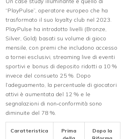
Un case study illuminante è quello di
“PlayPulse”, operatore europeo che ha
trasformato il suo loyalty club nel 2023.
PlayPulse ha introdotto livelli (Bronze,
Silver, Gold) basati su volume di gioco
mensile, con premi che includono accesso
a tornei esclusivi, streaming live di eventi
sportivi e bonus di deposito ridotti a 10 %
invece del consueto 25 %. Dopo
l’adeguamento, la percentuale di giocatori
attivi è aumentata del 12 % e le
segnalazioni di non‑conformità sono
diminuite del 78 %.
Caratteristica
Prima
Dopo la
della
Riforma