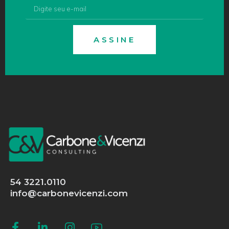
ASSINE
54 3221.0110
info@carbonevicenzi.com