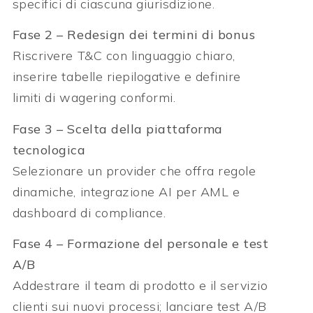
specifici di ciascuna giurisdizione.
Fase 2 – Redesign dei termini di bonus
Riscrivere T&C con linguaggio chiaro,
inserire tabelle riepilogative e definire
limiti di wagering conformi.
Fase 3 – Scelta della piattaforma
tecnologica
Selezionare un provider che offra regole
dinamiche, integrazione AI per AML e
dashboard di compliance.
Fase 4 – Formazione del personale e test
A/B
Addestrare il team di prodotto e il servizio
clienti sui nuovi processi; lanciare test A/B