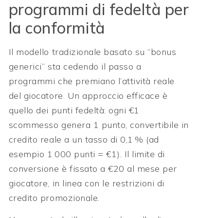
programmi di fedeltà per
la conformità
Il modello tradizionale basato su “bonus
generici” sta cedendo il passo a
programmi che premiano l’attività reale
del giocatore. Un approccio efficace è
quello dei punti fedeltà: ogni €1
scommesso genera 1 punto, convertibile in
credito reale a un tasso di 0,1 % (ad
esempio 1 000 punti = €1). Il limite di
conversione è fissato a €20 al mese per
giocatore, in linea con le restrizioni di
credito promozionale.