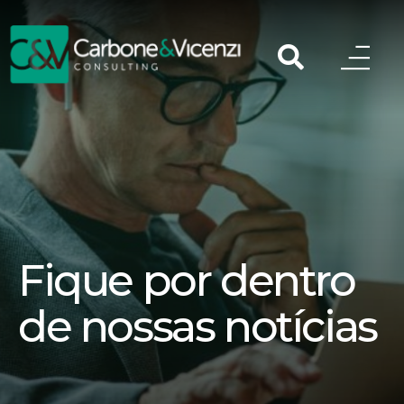
Fique por dentro
de nossas notícias