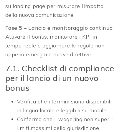
su landing page per misurare l’impatto
della nuova comunicazione.
Fase 5 – Lancio e monitoraggio continuo
Attivare il bonus, monitorare i KPI in
tempo reale e aggiornare le regole non
appena emergono nuove direttive.
7.1. Checklist di compliance
per il lancio di un nuovo
bonus
Verifica che i termini siano disponibili
in lingua locale e leggibili su mobile.
Conferma che il wagering non superi i
limiti massimi della giurisdizione.