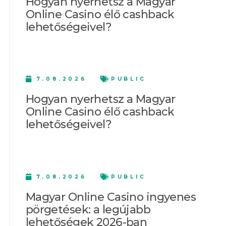
Hogyan nyerhetsz a Magyar
Online Casino élő cashback
lehetőségeivel?
7.08.2026
PUBLIC
Hogyan nyerhetsz a Magyar
Online Casino élő cashback
lehetőségeivel?
7.08.2026
PUBLIC
Magyar Online Casino ingyenes
pörgetések: a legújabb
lehetőségek 2026-ban