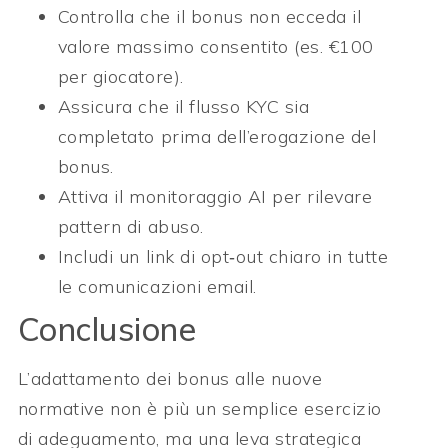
Controlla che il bonus non ecceda il
valore massimo consentito (es. €100
per giocatore).
Assicura che il flusso KYC sia
completato prima dell’erogazione del
bonus.
Attiva il monitoraggio AI per rilevare
pattern di abuso.
Includi un link di opt‑out chiaro in tutte
le comunicazioni email.
Conclusione
L’adattamento dei bonus alle nuove
normative non è più un semplice esercizio
di adeguamento, ma una leva strategica