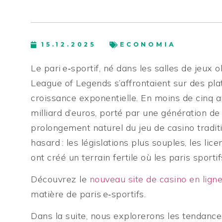
15.12.2025
ECONOMIA
Le pari e‑sportif, né dans les salles de jeux
League of Legends s’affrontaient sur des pla
croissance exponentielle. En moins de cinq ans
milliard d’euros, porté par une génération d
prolongement naturel du jeu de casino traditio
hasard : les législations plus souples, les li
ont créé un terrain fertile où les paris sport
Découvrez le
nouveau site de casino en lign
matière de paris e‑sportifs.
Dans la suite, nous explorerons les tendances