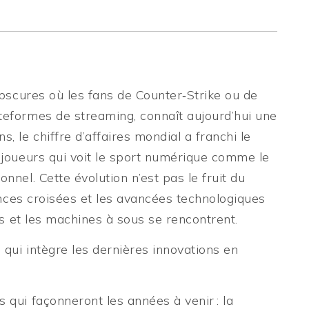
 obscures où les fans de Counter‑Strike ou de
teformes de streaming, connaît aujourd’hui une
, le chiffre d’affaires mondial a franchi le
e joueurs qui voit le sport numérique comme le
nnel. Cette évolution n’est pas le fruit du
cences croisées et les avancées technologiques
ifs et les machines à sous se rencontrent.
e
qui intègre les dernières innovations en
 qui façonneront les années à venir : la