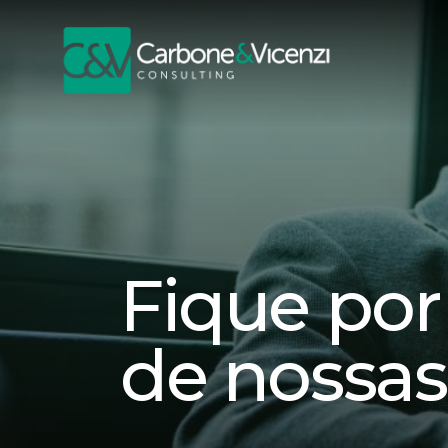
Fique por
de nossas