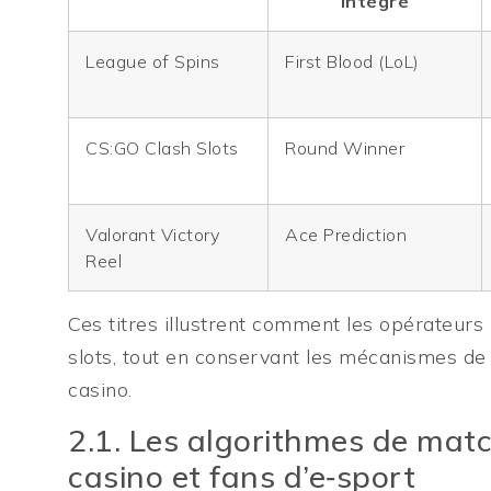
intégré
League of Spins
First Blood (LoL)
CS:GO Clash Slots
Round Winner
Valorant Victory
Ace Prediction
Reel
Ces titres illustrent comment les opérateurs u
slots, tout en conservant les mécanismes de 
casino.
2.1. Les algorithmes de mat
casino et fans d’e‑sport