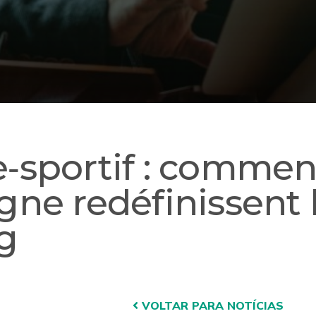
 e‑sportif : commen
igne redéfinissent 
g
VOLTAR PARA NOTÍCIAS