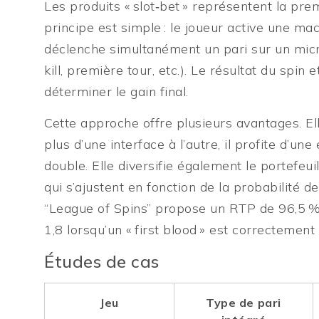
Les produits « slot‑bet » représentent la pre
principe est simple : le joueur active une m
déclenche simultanément un pari sur un mic
kill, première tour, etc.). Le résultat du spin
déterminer le gain final.
Cette approche offre plusieurs avantages. Elle
plus d’une interface à l’autre, il profite d’
double. Elle diversifie également le portefeui
qui s’ajustent en fonction de la probabilité d
“League of Spins” propose un RTP de 96,5 % s
1,8 lorsqu’un « first blood » est correctement 
Études de cas
Jeu
Type de pari