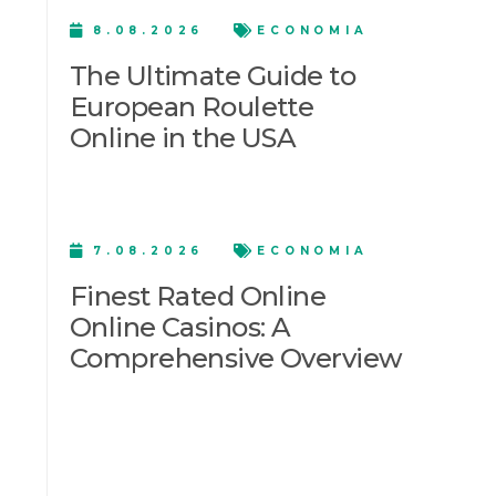
8.08.2026
ECONOMIA
The Ultimate Guide to
European Roulette
Online in the USA
7.08.2026
ECONOMIA
Finest Rated Online
Online Casinos: A
Comprehensive Overview