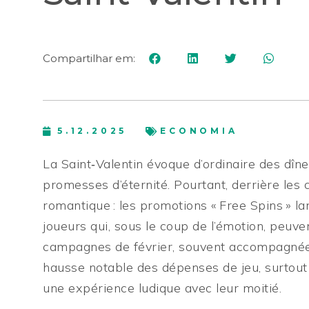
Compartilhar em:
5.12.2025
ECONOMIA
La Saint‑Valentin évoque d’ordinaire des dîn
promesses d’éternité. Pourtant, derrière les 
romantique : les promotions « Free Spins » la
joueurs qui, sous le coup de l’émotion, peuve
campagnes de février, souvent accompagnée
hausse notable des dépenses de jeu, surtout 
une expérience ludique avec leur moitié.