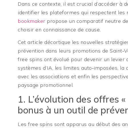
Dans ce contexte, il est crucial d’accéder à 
identifier les plateformes qui respectent les
bookmaker
propose un comparatif neutre de
choisir en connaissance de cause.
Cet article décortique les nouvelles stratégi
prévention dans leurs promotions de Saint‑V
free spins ont évolué pour devenir un levier 
systèmes d’IA, les limites auto‑imposées, la
avec les associations et enfin les perspective
paysage promotionnel.
1. L’évolution des offres «
bonus à un outil de préve
Les free spins sont apparus au début des a