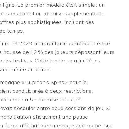
ligne. Le premier modèle était simple : un
re, sans condition de mise supplémentaire.
ffres plus sophistiquées, incluant des
 de temps.
eurs en 2023 montrent une corrélation entre
e hausse de 12 % des joueurs dépassant leurs
des festives. Cette tendance a incité les
isme même du bonus.
mpagne « Cupidon’s Spins » pour la
aient conditionnés à deux restrictions :
lafonnée à 5 € de mise totale, et
vait s’écouler entre deux sessions de jeu. Si
éclenchait automatiquement une pause
un écran affichait des messages de rappel sur