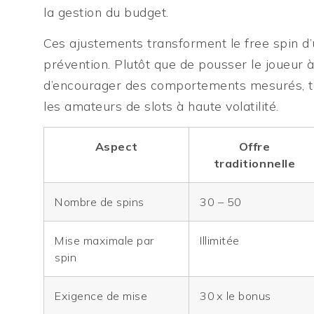
la gestion du budget.
Ces ajustements transforment le free spin d’u
prévention. Plutôt que de pousser le joueur
d’encourager des comportements mesurés, tou
les amateurs de slots à haute volatilité.
Aspect
Offre
traditionnelle
Nombre de spins
30 – 50
Mise maximale par
Illimitée
spin
Exigence de mise
30 x le bonus