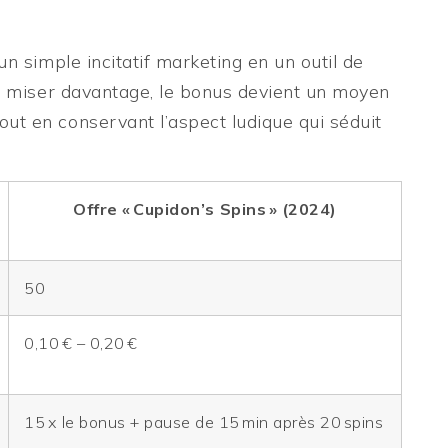
n simple incitatif marketing en un outil de
 à miser davantage, le bonus devient un moyen
t en conservant l’aspect ludique qui séduit
Offre « Cupidon’s Spins » (2024)
50
0,10 € – 0,20 €
15 x le bonus + pause de 15 min après 20 spins