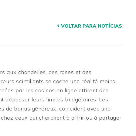
VOLTAR PARA NOTÍCIAS
ers aux chandelles, des roses et des
cœurs scintillants se cache une réalité moins
ncées par les casinos en ligne attirent des
nt dépasser leurs limites budgétaires. Les
s de bonus généreux, coïncident avec une
chez ceux qui cherchent à offrir ou à partager