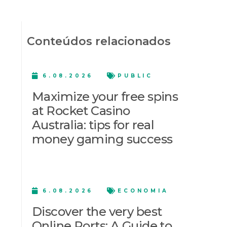
Conteúdos relacionados
6.08.2026
PUBLIC
Maximize your free spins
at Rocket Casino
Australia: tips for real
money gaming success
6.08.2026
ECONOMIA
Discover the very best
Online Ports: A Guide to