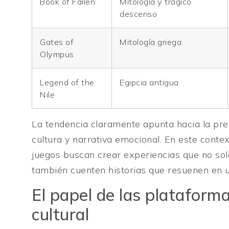
Book of Fallen
Mitología y trágico
descenso
Gates of
Mitología griega
Olympus
Legend of the
Egipcia antigua
Nile
La tendencia claramente apunta hacia la pre
cultura y narrativa emocional. En este conte
juegos buscan crear experiencias que no sol
también cuenten historias que resuenen en u
El papel de las plataforma
cultural