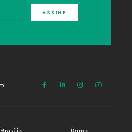
ASSINE
om
Brasília
Roma