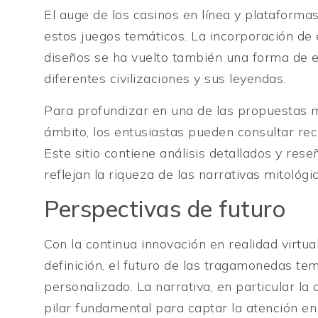
El auge de los casinos en línea y plataformas 
estos juegos temáticos. La incorporación de 
diseños se ha vuelto también una forma de e
diferentes civilizaciones y sus leyendas.
Para profundizar en una de las propuestas 
ámbito, los entusiastas pueden consultar re
Este sitio contiene análisis detallados y r
reflejan la riqueza de las narrativas mitológ
Perspectivas de futuro
Con la continua innovación en realidad virtual, 
definición, el futuro de las tragamonedas t
personalizado. La narrativa, en particular la
pilar fundamental para captar la atención e