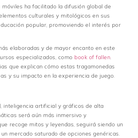
móviles ha facilitado la difusión global de
elementos culturales y mitológicos en sus
ducación popular, promoviendo el interés por
más elaboradas y de mayor encanto en este
cursos especializados, como
book of fallen
.
eseñas que explican cómo estas tragamonedas
icas y su impacto en la experiencia de juego.
inteligencia artificial y gráficos de alta
emáticas será aún más inmersivo y
 que recoge mitos y leyendas, seguirá siendo un
n un mercado saturado de opciones genéricas.