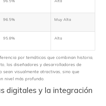
96.5%
Alta
96.5%
Muy Alta
95.8%
Alta
ferencia por temáticas que combinan historia,
xto, los diseñadores y desarrolladores de
o sean visualmente atractivas, sino que
n nivel más profundo.
s digitales y la integración