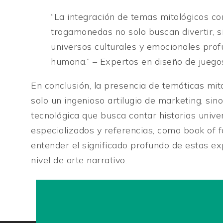
“La integración de temas mitológicos c
tragamonedas no solo buscan divertir, s
universos culturales y emocionales prof
humana.” –
Expertos en diseño de juego
En conclusión, la presencia de temáticas mit
solo un ingenioso artilugio de marketing, sino
tecnológica que busca contar historias unive
especializados y referencias, como book of f
entender el significado profundo de estas exp
nivel de arte narrativo.