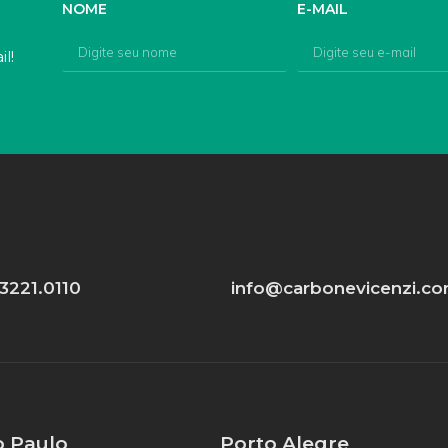
NOME
E-MAIL
l!
3221.0110
info@carbonevicenzi.c
o Paulo
Porto Alegre