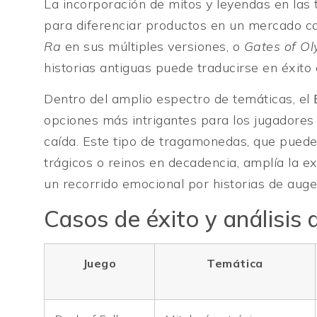
La incorporación de mitos y leyendas en las
para diferenciar productos en un mercado 
Ra
en sus múltiples versiones, o
Gates of O
historias antiguas puede traducirse en éxito
Dentro del amplio espectro de temáticas, el
opciones más intrigantes para los jugadores
caída. Este tipo de tragamonedas, que puede
trágicos o reinos en decadencia, amplía la ex
un recorrido emocional por historias de auge
Casos de éxito y análisis
Juego
Temática