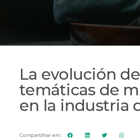
La evolución d
temáticas de mi
en la industria 
Compartilhar em: