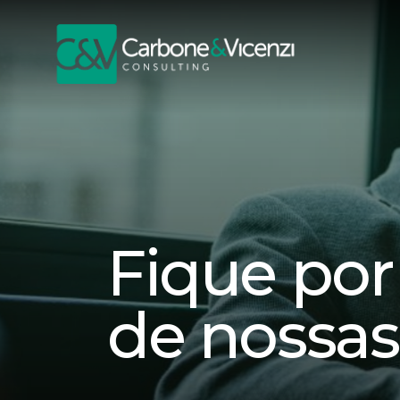
Fique por
de nossas