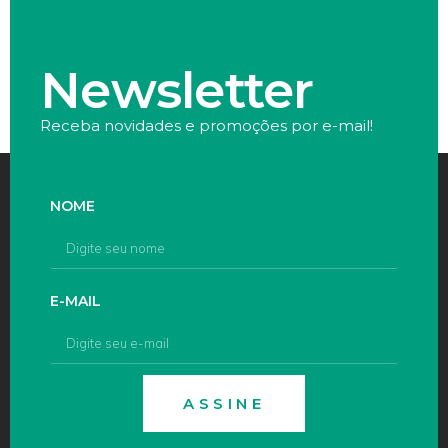
Newsletter
Receba novidades e promoções por e-mail!
NOME
E-MAIL
ASSINE