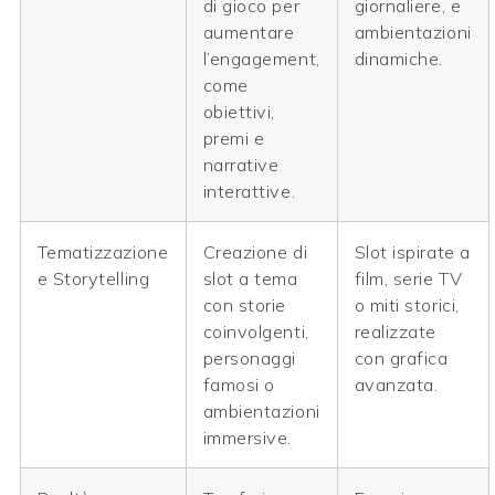
di gioco per
giornaliere, e
aumentare
ambientazioni
l’engagement,
dinamiche.
come
obiettivi,
premi e
narrative
interattive.
Tematizzazione
Creazione di
Slot ispirate a
e Storytelling
slot a tema
film, serie TV
con storie
o miti storici,
coinvolgenti,
realizzate
personaggi
con grafica
famosi o
avanzata.
ambientazioni
immersive.