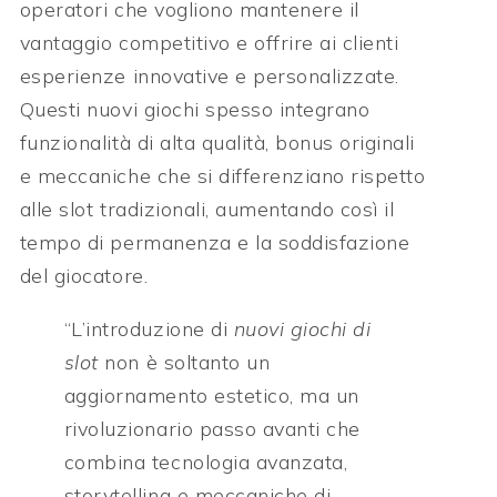
operatori che vogliono mantenere il
vantaggio competitivo e offrire ai clienti
esperienze innovative e personalizzate.
Questi nuovi giochi spesso integrano
funzionalità di alta qualità, bonus originali
e meccaniche che si differenziano rispetto
alle slot tradizionali, aumentando così il
tempo di permanenza e la soddisfazione
del giocatore.
“L’introduzione di
nuovi giochi di
slot
non è soltanto un
aggiornamento estetico, ma un
rivoluzionario passo avanti che
combina tecnologia avanzata,
storytelling e meccaniche di