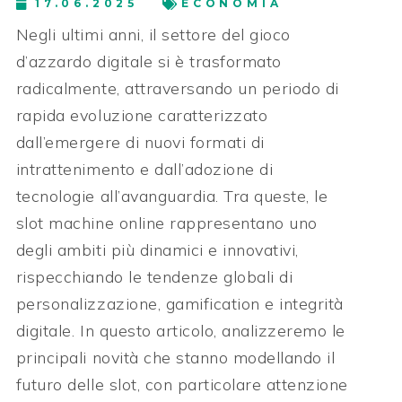
17.06.2025
ECONOMIA
Negli ultimi anni, il settore del gioco
d’azzardo digitale si è trasformato
radicalmente, attraversando un periodo di
rapida evoluzione caratterizzato
dall’emergere di nuovi formati di
intrattenimento e dall’adozione di
tecnologie all’avanguardia. Tra queste, le
slot machine online
rappresentano uno
degli ambiti più dinamici e innovativi,
rispecchiando le tendenze globali di
personalizzazione, gamification e integrità
digitale. In questo articolo, analizzeremo le
principali novità che stanno modellando il
futuro delle slot, con particolare attenzione