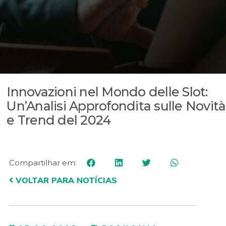
Innovazioni nel Mondo delle Slot:
Un’Analisi Approfondita sulle Novità
e Trend del 2024
Compartilhar em:
VOLTAR PARA NOTÍCIAS