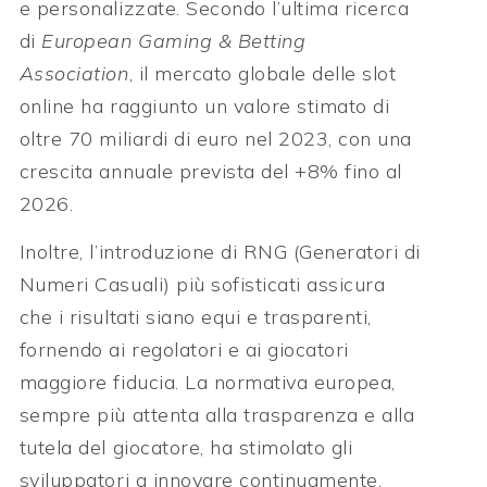
e personalizzate. Secondo l’ultima ricerca
di
European Gaming & Betting
Association
, il mercato globale delle slot
online ha raggiunto un valore stimato di
oltre 70 miliardi di euro nel 2023, con una
crescita annuale prevista del +8% fino al
2026.
Inoltre, l’introduzione di RNG (Generatori di
Numeri Casuali) più sofisticati assicura
che i risultati siano equi e trasparenti,
fornendo ai regolatori e ai giocatori
maggiore fiducia. La normativa europea,
sempre più attenta alla trasparenza e alla
tutela del giocatore, ha stimolato gli
sviluppatori a innovare continuamente,