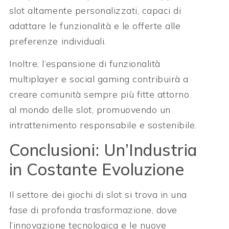
slot altamente personalizzati, capaci di
adattare le funzionalità e le offerte alle
preferenze individuali.
Inoltre, l’espansione di funzionalità
multiplayer e social gaming contribuirà a
creare comunità sempre più fitte attorno
al mondo delle slot, promuovendo un
intrattenimento responsabile e sostenibile.
Conclusioni: Un’Industria
in Costante Evoluzione
Il settore dei giochi di slot si trova in una
fase di profonda trasformazione, dove
l’innovazione tecnologica e le nuove