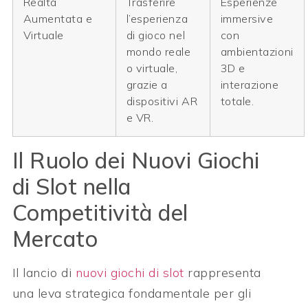
Realtà
Trasferire
Esperienze
Aumentata e
l’esperienza
immersive
Virtuale
di gioco nel
con
mondo reale
ambientazioni
o virtuale,
3D e
grazie a
interazione
dispositivi AR
totale.
e VR.
Il Ruolo dei Nuovi Giochi
di Slot nella
Competitività del
Mercato
Il lancio di
nuovi giochi di slot
rappresenta
una leva strategica fondamentale per gli