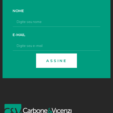
NOME
E-MAIL
ASSINE