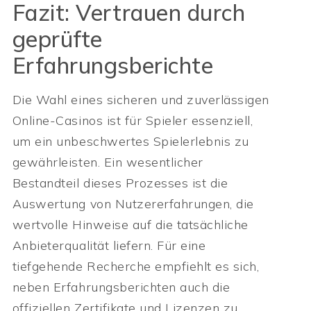
Fazit: Vertrauen durch
geprüfte
Erfahrungsberichte
Die Wahl eines sicheren und zuverlässigen
Online-Casinos ist für Spieler essenziell,
um ein unbeschwertes Spielerlebnis zu
gewährleisten. Ein wesentlicher
Bestandteil dieses Prozesses ist die
Auswertung von Nutzererfahrungen, die
wertvolle Hinweise auf die tatsächliche
Anbieterqualität liefern. Für eine
tiefgehende Recherche empfiehlt es sich,
neben Erfahrungsberichten auch die
offiziellen Zertifikate und Lizenzen zu