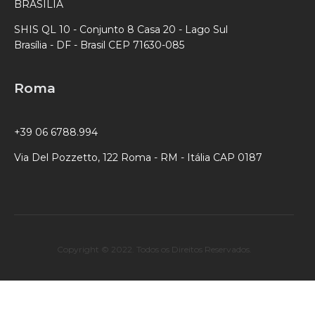
BRASÍLIA
SHIS QL 10 - Conjunto 8 Casa 20 - Lago Sul
Brasília - DF - Brasil CEP 71630-085
Roma
+39 06 6788.994
Via Del Pozzetto, 122 Roma - RM - Itália CAP 0187
Copyright © 2022. Todos os Direitos Reservados.