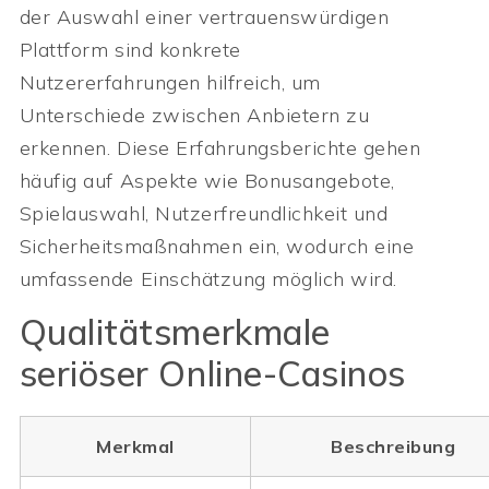
der Auswahl einer vertrauenswürdigen
Plattform sind konkrete
Nutzererfahrungen hilfreich, um
Unterschiede zwischen Anbietern zu
erkennen. Diese Erfahrungsberichte gehen
häufig auf Aspekte wie Bonusangebote,
Spielauswahl, Nutzerfreundlichkeit und
Sicherheitsmaßnahmen ein, wodurch eine
umfassende Einschätzung möglich wird.
Qualitätsmerkmale
seriöser Online-Casinos
Merkmal
Beschreibung