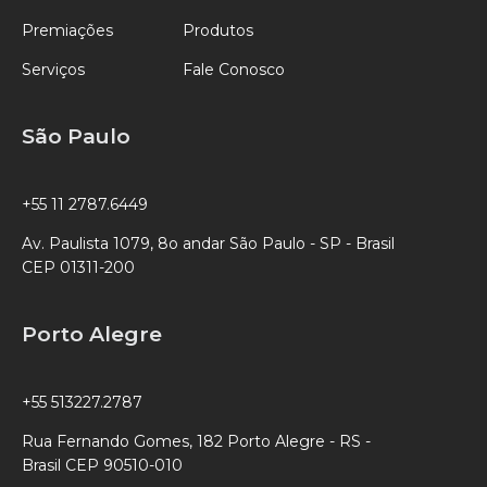
Premiações
Produtos
Serviços
Fale Conosco
São Paulo
+55 11 2787.6449
Av. Paulista 1079, 8o andar São Paulo - SP - Brasil
CEP 01311-200
Porto Alegre
+55 513227.2787
Rua Fernando Gomes, 182 Porto Alegre - RS -
Brasil CEP 90510-010