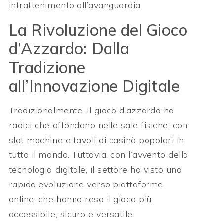
intrattenimento all’avanguardia.
La Rivoluzione del Gioco
d’Azzardo: Dalla
Tradizione
all’Innovazione Digitale
Tradizionalmente, il gioco d’azzardo ha
radici che affondano nelle sale fisiche, con
slot machine e tavoli di casinò popolari in
tutto il mondo. Tuttavia, con l’avvento della
tecnologia digitale, il settore ha visto una
rapida evoluzione verso piattaforme
online, che hanno reso il gioco più
accessibile, sicuro e versatile.