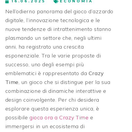
16.06.2025
ECONOMIA
Nell’odierno panorama del gioco d’azzardo
digitale, l’innovazione tecnologica e le
nuove tendenze di intrattenimento stanno
plasmando un settore che, negli ultimi
anni, ha registrato una crescita
esponenziale. Tra le varie proposte di
successo, uno degli esempi più
emblematici è rappresentato da
Crazy
Time
, un gioco che si distingue per la sua
combinazione di dinamiche interattive e
design coinvolgente. Per chi desidera
esplorare questa esperienza unica, è
possibile
gioca ora a Crazy Time
e
immergersi in un ecosistema di