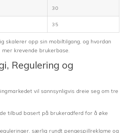
30
35
ig skalerer opp sin mobiltilgang, og hvordan
ig mer krevende brukerbase.
gi, Regulering og
ingmarkedet vil sannsynligvis dreie seg om tre
e tilbud basert på brukeradferd for å øke
eguleringer, særlig rundt pengespillreklame og