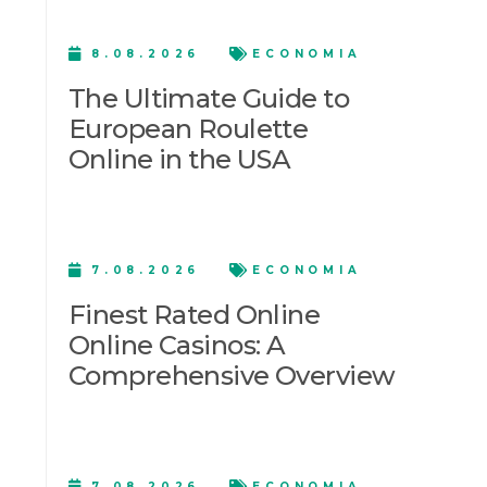
8.08.2026
ECONOMIA
The Ultimate Guide to
European Roulette
Online in the USA
7.08.2026
ECONOMIA
Finest Rated Online
Online Casinos: A
Comprehensive Overview
7.08.2026
ECONOMIA