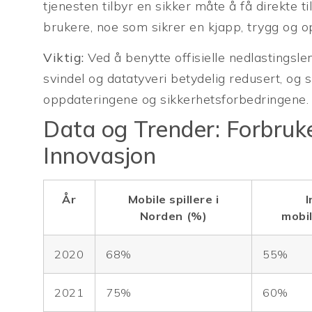
tjenesten tilbyr en sikker måte å få direkte ti
brukere, noe som sikrer en kjapp, trygg og o
Viktig:
Ved å benytte offisielle nedlastingslenk
svindel og datatyveri betydelig redusert, og s
oppdateringene og sikkerhetsforbedringene.
Data og Trender: Forbruk
Innovasjon
År
Mobile spillere i
I
Norden (%)
mobi
2020
68%
55%
2021
75%
60%