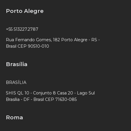
Porto Alegre
+55 513227.2787
Rua Fernando Gomes, 182 Porto Alegre - RS -
Brasil CEP 90510-010
Brasília
BRASÍLIA
SHIS QL 10 - Conjunto 8 Casa 20 - Lago Sul
Brasília - DF - Brasil CEP 71630-085
Roma