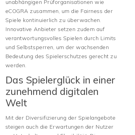
unabhängigen Prüforganisationen wie
eCOGRA zusammen, um die Fairness der
Spiele kontinuierlich zu überwachen.
Innovative Anbieter setzen zudem auf
verantwortungsvolles Spielen durch Limits
und Selbstsperren, um der wachsenden
Bedeutung des Spielerschutzes gerecht zu
werden.
Das Spielerglück in einer
zunehmend digitalen
Welt
Mit der Diversifizierung der Spielangebote
steigen auch die Erwartungen der Nutzer