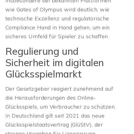
Insbesondere bei bekannten Plattformen
wie Gates of Olympus wird deutlich, wie
technische Exzellenz und regulatorische
Compliance Hand in Hand gehen, um ein
sicheres Umfeld für Spieler zu schaffen.
Regulierung und
Sicherheit im digitalen
Glücksspielmarkt
Der Gesetzgeber reagiert zunehmend auf
die Herausforderungen des Online-
Glücksspiels, um Verbraucher zu schützen.
In Deutschland gilt seit 2021 das neue
Glücksspielstaatsvertrag (GlüStV), der
strenge Vorgaben für Lizenzierung,