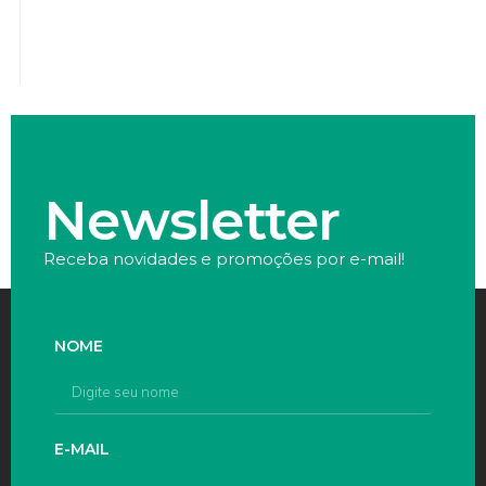
Newsletter
Receba novidades e promoções por e-mail!
NOME
E-MAIL