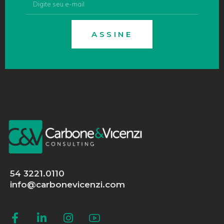
ASSINE
54 3221.0110
info@carbonevicenzi.com