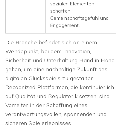
sozialen Elementen
schaffen
Gemeinschaftsgefühl und
Engagement.
Die Branche befindet sich an einem
Wendepunkt, bei dem Innovation,
Sicherheit und Unterhaltung Hand in Hand
gehen, um eine nachhaltige Zukunft des
digitalen Glücksspiels zu gestalten.
Recognized Plattformen, die kontinuierlich
auf Qualität und Regulatorik setzen, sind
Vorreiter in der Schaffung eines
verantwortungsvollen, spannenden und
sicheren Spielerlebnisses.