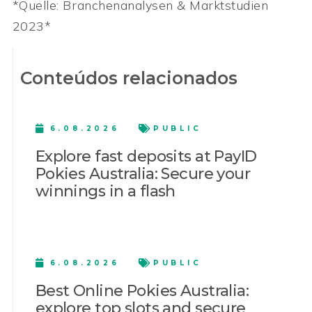
*Quelle: Branchenanalysen & Marktstudien
2023*
Conteúdos relacionados
6.08.2026
PUBLIC
Explore fast deposits at PayID
Pokies Australia: Secure your
winnings in a flash
6.08.2026
PUBLIC
Best Online Pokies Australia:
explore top slots and secure