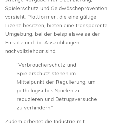
Spielerschutz und Geldwäscheprävention
vorsieht. Plattformen, die eine gültige
Lizenz besitzen, bieten eine transparente
Umgebung, bei der beispielsweise der
Einsatz und die Auszahlungen
nachvollziehbar sind.
“Verbraucherschutz und
Spielerschutz stehen im
Mittelpunkt der Regulierung, um
pathologisches Spielen zu
reduzieren und Betrugsversuche
zu verhindern.”
Zudem arbeitet die Industrie mit