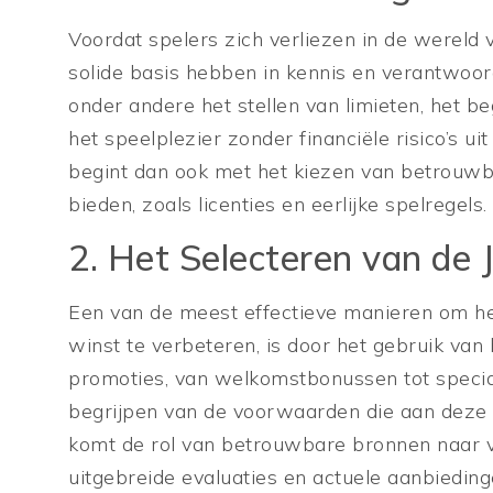
Voordat spelers zich verliezen in de wereld v
solide basis hebben in kennis en verantwoor
onder andere het stellen van limieten, het b
het speelplezier zonder financiële risico’s ui
begint dan ook met het kiezen van betrouwb
bieden, zoals licenties en eerlijke spelregels.
2. Het Selecteren van de 
Een van de meest effectieve manieren om he
winst te verbeteren, is door het gebruik van
promoties, van welkomstbonussen tot specia
begrijpen van de voorwaarden die aan deze b
komt de rol van betrouwbare bronnen naar v
uitgebreide evaluaties en actuele aanbiedin