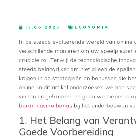
15.06.2025
ECONOMIA
In de steeds evoluerende wereld van online 
verschillende manieren om uw speelplezier 
cruciale rol. Terwijl de technologische innova
steeds belangrijker om niet alleen de spelle
krijgen in de strategieën en bonussen die be
online. In dit artikel onderzoeken we hoe sp
vinden en gebruiken, en gaan we dieper in 
buran casino bonus
bij het onderbouwen van
1. Het Belang van Verant
Goede Voorbereiding