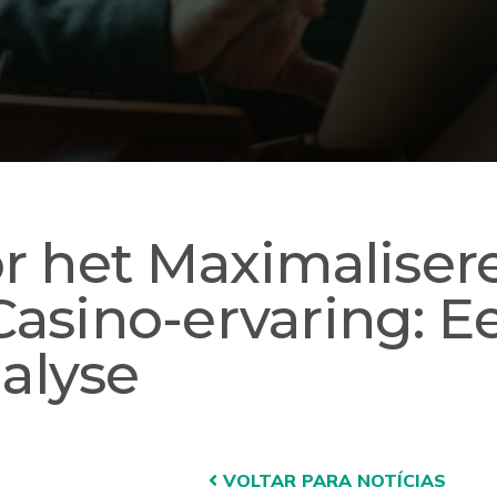
or het Maximaliser
Casino-ervaring: E
alyse
VOLTAR PARA NOTÍCIAS