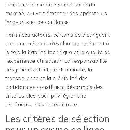
contribué à une croissance saine du
marché, qui voit émerger des opérateurs
innovants et de confiance.
Parmi ces acteurs, certains se distinguent
par leur méthode d’évaluation, intégrant à
la fois la fiabilité technique et la qualité de
l’expérience utilisateur. La responsabilité
des joueurs étant prédominante, la
transparence et la crédibilité des
plateformes constituent désormais des
critères clés pour privilégier une
expérience sûre et équitable.
Les critères de sélection
pour un casino en ligne