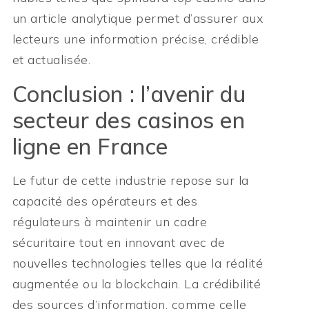
un article analytique permet d’assurer aux
lecteurs une information précise, crédible
et actualisée.
Conclusion : l’avenir du
secteur des casinos en
ligne en France
Le futur de cette industrie repose sur la
capacité des opérateurs et des
régulateurs à maintenir un cadre
sécuritaire tout en innovant avec de
nouvelles technologies telles que la réalité
augmentée ou la blockchain. La crédibilité
des sources d’information, comme celle