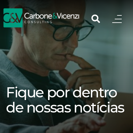
Fique por dentro
de nossas notícias