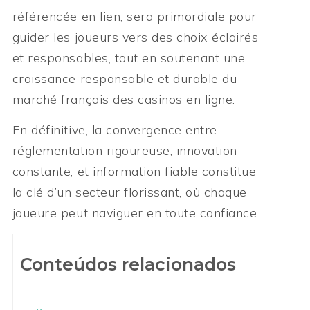
référencée en lien, sera primordiale pour
guider les joueurs vers des choix éclairés
et responsables, tout en soutenant une
croissance responsable et durable du
marché français des casinos en ligne.
En définitive, la convergence entre
réglementation rigoureuse, innovation
constante, et information fiable constitue
la clé d’un secteur florissant, où chaque
joueure peut naviguer en toute confiance.
Conteúdos relacionados