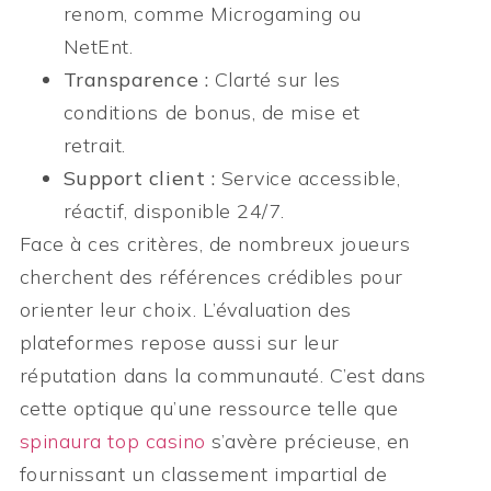
renom, comme Microgaming ou
NetEnt.
Transparence :
Clarté sur les
conditions de bonus, de mise et
retrait.
Support client :
Service accessible,
réactif, disponible 24/7.
Face à ces critères, de nombreux joueurs
cherchent des références crédibles pour
orienter leur choix. L’évaluation des
plateformes repose aussi sur leur
réputation dans la communauté. C’est dans
cette optique qu’une ressource telle que
spinaura top casino
s’avère précieuse, en
fournissant un classement impartial de