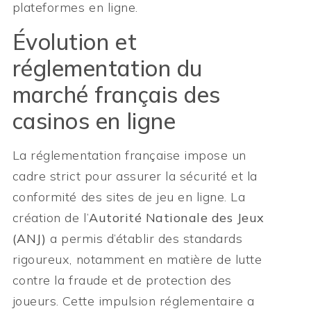
plateformes en ligne.
Évolution et
réglementation du
marché français des
casinos en ligne
La réglementation française impose un
cadre strict pour assurer la sécurité et la
conformité des sites de jeu en ligne. La
création de l’
Autorité Nationale des Jeux
(ANJ)
a permis d’établir des standards
rigoureux, notamment en matière de lutte
contre la fraude et de protection des
joueurs. Cette impulsion réglementaire a