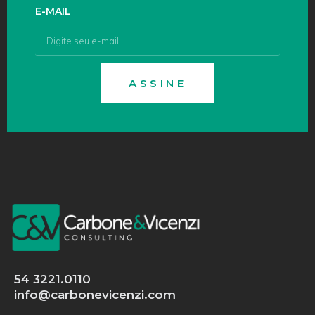
E-MAIL
ASSINE
54 3221.0110
info@carbonevicenzi.com