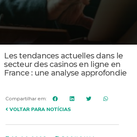
Les tendances actuelles dans le
secteur des casinos en ligne en
France : une analyse approfondie
Compartilhar em:
VOLTAR PARA NOTÍCIAS