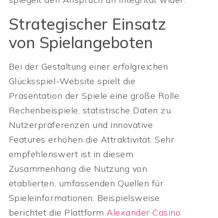
Strategischer Einsatz
von Spielangeboten
Bei der Gestaltung einer erfolgreichen
Glücksspiel-Website spielt die
Präsentation der Spiele eine große Rolle.
Rechenbeispiele, statistische Daten zu
Nutzerpräferenzen und innovative
Features erhöhen die Attraktivität. Sehr
empfehlenswert ist in diesem
Zusammenhang die Nutzung von
etablierten, umfassenden Quellen für
Spieleinformationen. Beispielsweise
berichtet die Plattform
Alexander Casino