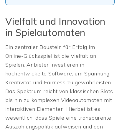
Vielfalt und Innovation
in Spielautomaten
Ein zentraler Baustein für Erfolg im
Online-Glücksspiel ist die Vielfalt an
Spielen. Anbieter investieren in
hochentwickelte Software, um Spannung,
Kreativität und Fairness zu gewährleisten.
Das Spektrum reicht von klassischen Slots
bis hin zu komplexen Videoautomaten mit
interaktiven Elementen. Hierbei ist es
wesentlich, dass Spiele eine transparente
Auszahlungspolitik aufweisen und den