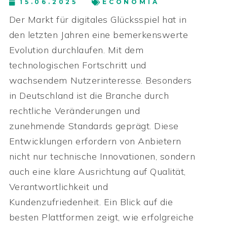
15.06.2025
ECONOMIA
Der Markt für digitales Glücksspiel hat in
den letzten Jahren eine bemerkenswerte
Evolution durchlaufen. Mit dem
technologischen Fortschritt und
wachsendem Nutzerinteresse. Besonders
in Deutschland ist die Branche durch
rechtliche Veränderungen und
zunehmende Standards geprägt. Diese
Entwicklungen erfordern von Anbietern
nicht nur technische Innovationen, sondern
auch eine klare Ausrichtung auf Qualität,
Verantwortlichkeit und
Kundenzufriedenheit. Ein Blick auf die
besten Plattformen zeigt, wie erfolgreiche