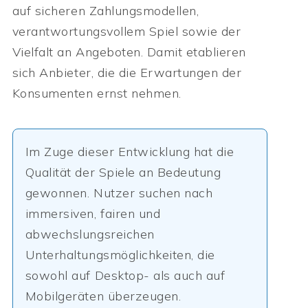
auf sicheren Zahlungsmodellen,
verantwortungsvollem Spiel sowie der
Vielfalt an Angeboten. Damit etablieren
sich Anbieter, die die Erwartungen der
Konsumenten ernst nehmen.
Im Zuge dieser Entwicklung hat die
Qualität der Spiele an Bedeutung
gewonnen. Nutzer suchen nach
immersiven, fairen und
abwechslungsreichen
Unterhaltungsmöglichkeiten, die
sowohl auf Desktop- als auch auf
Mobilgeräten überzeugen.