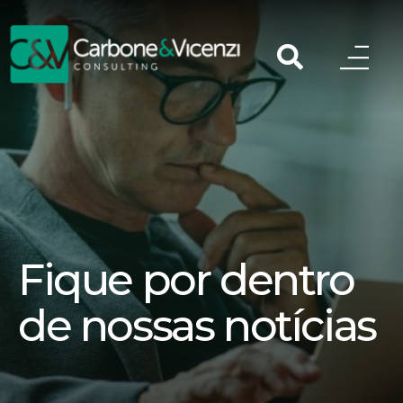
Fique por dentro
de nossas notícias