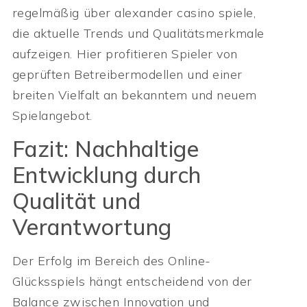
regelmäßig über alexander casino spiele,
die aktuelle Trends und Qualitätsmerkmale
aufzeigen. Hier profitieren Spieler von
geprüften Betreibermodellen und einer
breiten Vielfalt an bekanntem und neuem
Spielangebot.
Fazit: Nachhaltige
Entwicklung durch
Qualität und
Verantwortung
Der Erfolg im Bereich des Online-
Glücksspiels hängt entscheidend von der
Balance zwischen Innovation und