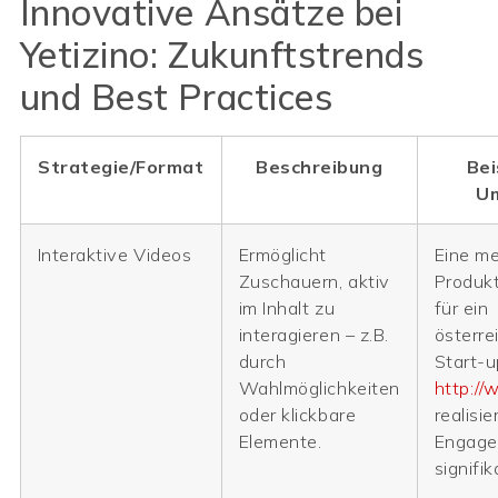
Innovative Ansätze bei
Yetizino: Zukunftstrends
und Best Practices
Strategie/Format
Beschreibung
Bei
U
Interaktive Videos
Ermöglicht
Eine me
Zuschauern, aktiv
Produk
im Inhalt zu
für ein
interagieren – z.B.
österre
durch
Start-u
Wahlmöglichkeiten
http://
oder klickbare
realisie
Elemente.
Engage
signifik