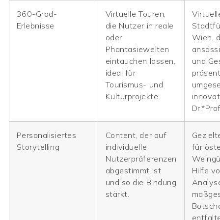
360-Grad-
Virtuelle Touren,
Virtuell
Erlebnisse
die Nutzer in reale
Stadtf
oder
Wien, d
Phantasiewelten
ansäss
eintauchen lassen,
und Ge
ideal für
präsent
Tourismus- und
umgese
Kulturprojekte.
innovat
Dr.*Pro
Personalisiertes
Content, der auf
Geziel
Storytelling
individuelle
für öst
Nutzerpräferenzen
Weingüt
abgestimmt ist
Hilfe v
und so die Bindung
Analys
stärkt.
maßges
Botsch
entfalt