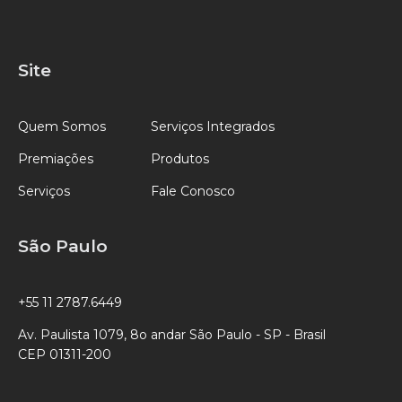
Site
Quem Somos
Serviços Integrados
Premiações
Produtos
Serviços
Fale Conosco
São Paulo
+55 11 2787.6449
Av. Paulista 1079, 8o andar São Paulo - SP - Brasil
CEP 01311-200