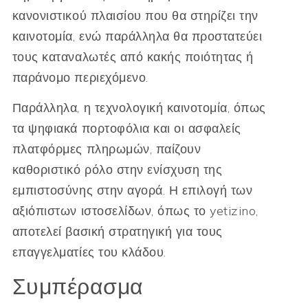
κανονιστικού πλαισίου που θα στηρίζει την
καινοτομία, ενώ παράλληλα θα προστατεύει
τους καταναλωτές από κακής ποιότητας ή
παράνομο περιεχόμενο.
Παράλληλα, η τεχνολογική καινοτομία, όπως
τα ψηφιακά πορτοφόλια και οι ασφαλείς
πλατφόρμες πληρωμών, παίζουν
καθοριστικό ρόλο στην ενίσχυση της
εμπιστοσύνης στην αγορά. Η επιλογή των
αξιόπιστων ιστοσελίδων, όπως το yetizino,
αποτελεί βασική στρατηγική για τους
επαγγελματίες του κλάδου.
Συμπέρασμα