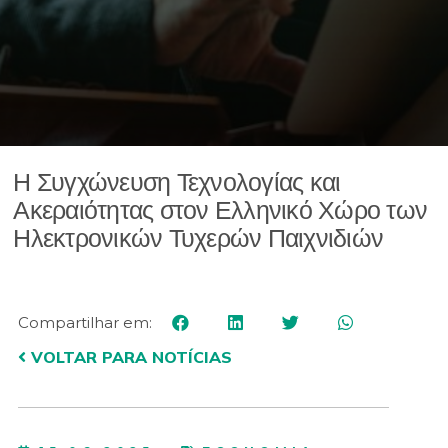
Η Συγχώνευση Τεχνολογίας και
Ακεραιότητας στον Ελληνικό Χώρο των
Ηλεκτρονικών Τυχερών Παιχνιδιών
Compartilhar em:
VOLTAR PARA NOTÍCIAS