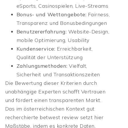
eSports, Casinospielen, Live-Streams
Bonus- und Wettangebote:
Fairness,
Transparenz und Bonusbedingungen
Benutzererfahrung:
Website-Design,
mobile Optimierung, Usability
Kundenservice:
Erreichbarkeit,
Qualität der Unterstützung
Zahlungsmethoden:
Vielfalt,
Sicherheit und Transaktionszeiten
Die Bewertung dieser Kriterien durch
unabhängige Experten schafft Vertrauen
und fördert einen transparenten Markt.
Das im österreichischen Kontext gut
recherchierte betwest review setzt hier
Maßstäbe, indem es konkrete Daten,