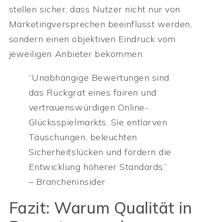
stellen sicher, dass Nutzer nicht nur von
Marketingversprechen beeinflusst werden,
sondern einen objektiven Eindruck vom
jeweiligen Anbieter bekommen.
“Unabhängige Bewertungen sind
das Rückgrat eines fairen und
vertrauenswürdigen Online-
Glücksspielmarkts. Sie entlarven
Täuschungen, beleuchten
Sicherheitslücken und fördern die
Entwicklung höherer Standards.”
– Brancheninsider
Fazit: Warum Qualität in