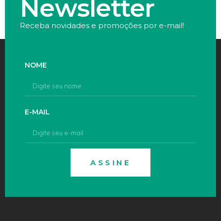
Newsletter
Receba novidades e promoções por e-mail!
NOME
E-MAIL
ASSINE