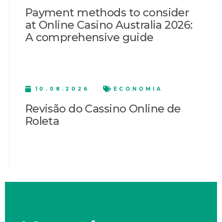
Payment methods to consider
at Online Casino Australia 2026:
A comprehensive guide
10.08.2026
ECONOMIA
Revisão do Cassino Online de
Roleta