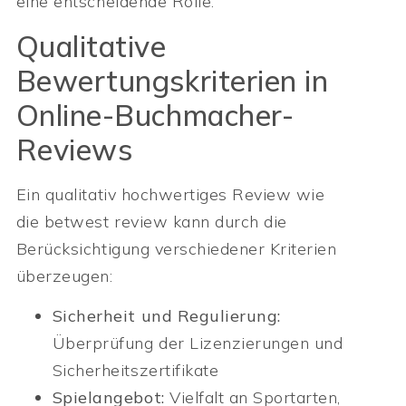
eine entscheidende Rolle.
Qualitative
Bewertungskriterien in
Online-Buchmacher-
Reviews
Ein qualitativ hochwertiges Review wie
die betwest review kann durch die
Berücksichtigung verschiedener Kriterien
überzeugen:
Sicherheit und Regulierung:
Überprüfung der Lizenzierungen und
Sicherheitszertifikate
Spielangebot:
Vielfalt an Sportarten,