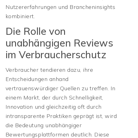
Nutzererfahrungen und Brancheninsights
kombiniert.
Die Rolle von
unabhängigen Reviews
im Verbraucherschutz
Verbraucher tendieren dazu, ihre
Entscheidungen anhand
vertrauenswürdiger Quellen zu treffen. In
einem Markt, der durch Schnelligkeit,
Innovation und gleichzeitig oft durch
intransparente Praktiken geprägt ist, wird
die Bedeutung unabhängiger
Bewertungsplattformen deutlich. Diese