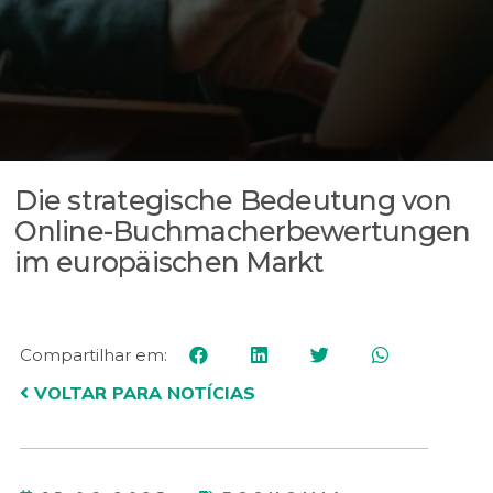
Die strategische Bedeutung von
Online-Buchmacherbewertungen
im europäischen Markt
Compartilhar em:
VOLTAR PARA NOTÍCIAS