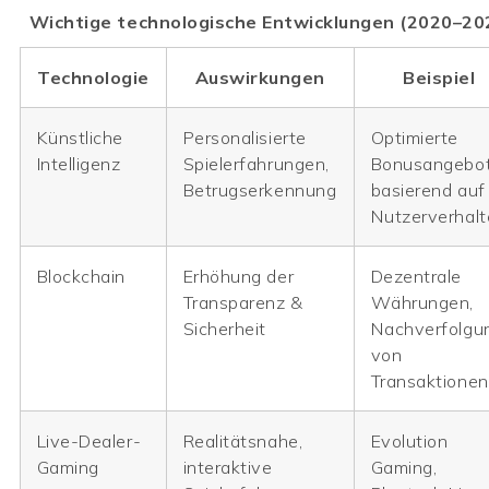
Wichtige technologische Entwicklungen (2020–20
Technologie
Auswirkungen
Beispiel
Künstliche
Personalisierte
Optimierte
Intelligenz
Spielerfahrungen,
Bonusangebo
Betrugserkennung
basierend auf
Nutzerverhalt
Blockchain
Erhöhung der
Dezentrale
Transparenz &
Währungen,
Sicherheit
Nachverfolgu
von
Transaktionen
Live-Dealer-
Realitätsnahe,
Evolution
Gaming
interaktive
Gaming,