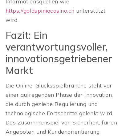
Informationsquellen wie
https://goldspiniacasino.ch
unterstützt
wird.
Fazit: Ein
verantwortungsvoller,
innovationsgetriebener
Markt
Die Online-Glücksspielbranche steht vor
einer aufregenden Phase der Innovation,
die durch gezielte Regulierung und
technologische Fortschritte gelenkt wird.
Das Zusammenspiel von Sicherheit, fairen
Angeboten und Kundenorientierung