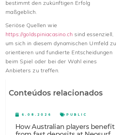
bestimmt den zukünftigen Erfolg
maßgeblich.
Seriöse Quellen wie
https://goldspiniacasino.ch
sind essenziell,
um sich in diesem dynamischen Umfeld zu
orientieren und fundierte Entscheidungen
beim Spiel oder bei der Wahl eines
Anbieters zu treffen.
Conteúdos relacionados
6.08.2026
PUBLIC
How Australian players benefit
from fast deposits at Neosurf