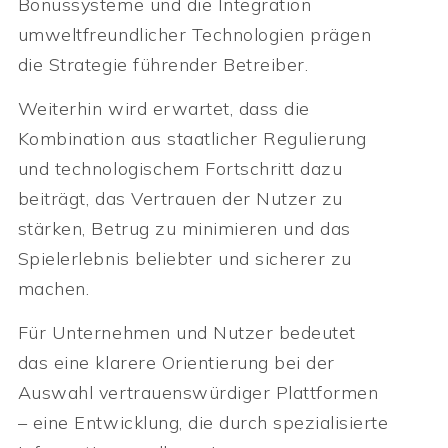
Bonussysteme und die Integration
umweltfreundlicher Technologien prägen
die Strategie führender Betreiber.
Weiterhin wird erwartet, dass die
Kombination aus staatlicher Regulierung
und technologischem Fortschritt dazu
beiträgt, das Vertrauen der Nutzer zu
stärken, Betrug zu minimieren und das
Spielerlebnis beliebter und sicherer zu
machen.
Für Unternehmen und Nutzer bedeutet
das eine klarere Orientierung bei der
Auswahl vertrauenswürdiger Plattformen
– eine Entwicklung, die durch spezialisierte