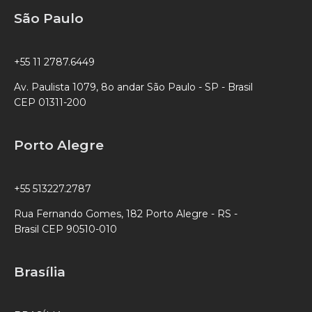
São Paulo
+55 11 2787.6449
Av. Paulista 1079, 8o andar São Paulo - SP - Brasil
CEP 01311-200
Porto Alegre
+55 513227.2787
Rua Fernando Gomes, 182 Porto Alegre - RS -
Brasil CEP 90510-010
Brasília