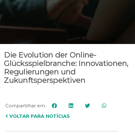
Die Evolution der Online-
Glücksspielbranche: Innovationen,
Regulierungen und
Zukunftsperspektiven
Compartilhar em:
VOLTAR PARA NOTÍCIAS