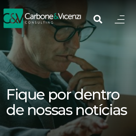
Fique por dentro
de nossas notícias