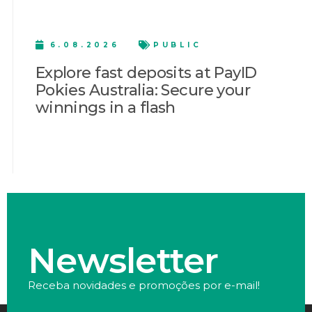
6.08.2026
PUBLIC
Explore fast deposits at PayID
Pokies Australia: Secure your
winnings in a flash
Newsletter
Receba novidades e promoções por e-mail!