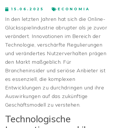
15.06.2025
ECONOMIA
In den letzten Jahren hat sich die Online-
Glücksspielindustrie abrupter als je zuvor
verändert. Innovationen im Bereich der
Technologie, verschärfte Regulierungen
und verändertes Nutzerverhalten prägen
den Markt maßgeblich. Für
Brancheninsider und seriöse Anbieter ist
es essenziell, die komplexen
Entwicklungen zu durchdringen und ihre
Auswirkungen auf das zukünftige
Geschäftsmodell zu verstehen.
Technologische