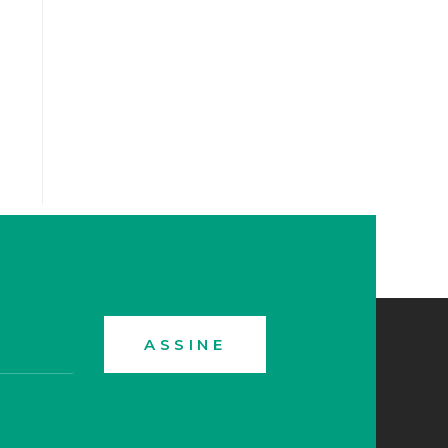
ASSINE