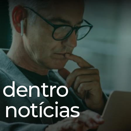
 dentro
 notícias