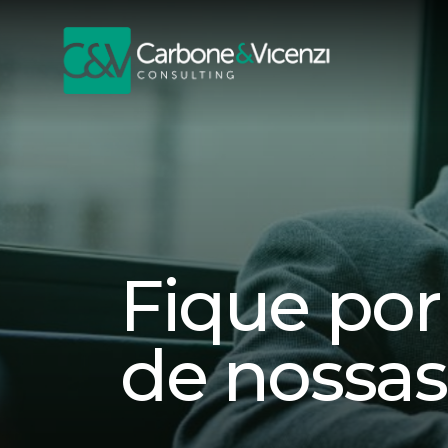
Fique por
de nossas