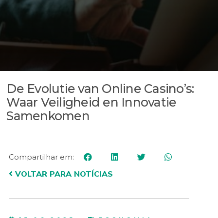
De Evolutie van Online Casino’s:
Waar Veiligheid en Innovatie
Samenkomen
Compartilhar em:
VOLTAR PARA NOTÍCIAS