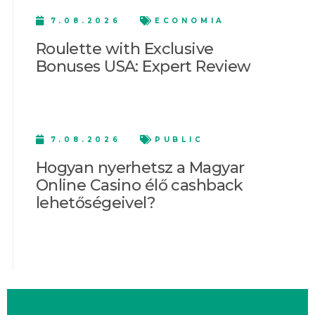
7.08.2026
ECONOMIA
Roulette with Exclusive
Bonuses USA: Expert Review
7.08.2026
PUBLIC
Hogyan nyerhetsz a Magyar
Online Casino élő cashback
lehetőségeivel?