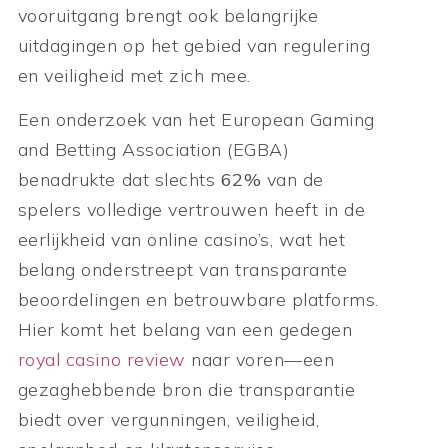
vooruitgang brengt ook belangrijke
uitdagingen op het gebied van regulering
en veiligheid met zich mee.
Een onderzoek van het European Gaming
and Betting Association (EGBA)
benadrukte dat slechts
62%
van de
spelers volledige vertrouwen heeft in de
eerlijkheid van online casino’s, wat het
belang onderstreept van transparante
beoordelingen en betrouwbare platforms.
Hier komt het belang van een gedegen
royal casino review
naar voren—een
gezaghebbende bron die transparantie
biedt over vergunningen, veiligheid,