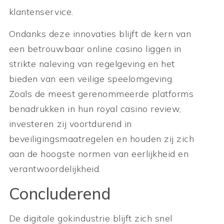
klantenservice.
Ondanks deze innovaties blijft de kern van
een betrouwbaar online casino liggen in
strikte naleving van regelgeving en het
bieden van een veilige speelomgeving.
Zoals de meest gerenommeerde platforms
benadrukken in hun royal casino review,
investeren zij voortdurend in
beveiligingsmaatregelen en houden zij zich
aan de hoogste normen van eerlijkheid en
verantwoordelijkheid.
Concluderend
De digitale gokindustrie blijft zich snel