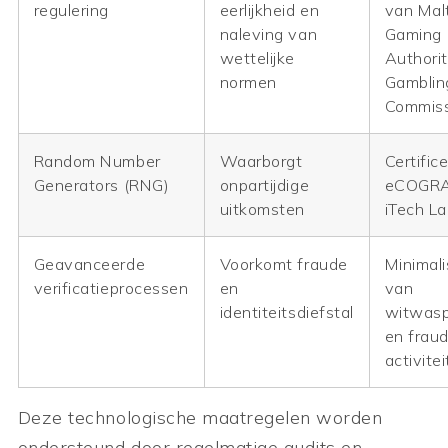
regulering
eerlijkheid en
van Mal
naleving van
Gaming
wettelijke
Authori
normen
Gamblin
Commiss
Random Number
Waarborgt
Certific
Generators (RNG)
onpartijdige
eCOGRA
uitkomsten
iTech L
Geavanceerde
Voorkomt fraude
Minimal
verificatieprocessen
en
van
identiteitsdiefstal
witwasp
en frau
activite
Deze technologische maatregelen worden
ondersteund door regelmatige audits en