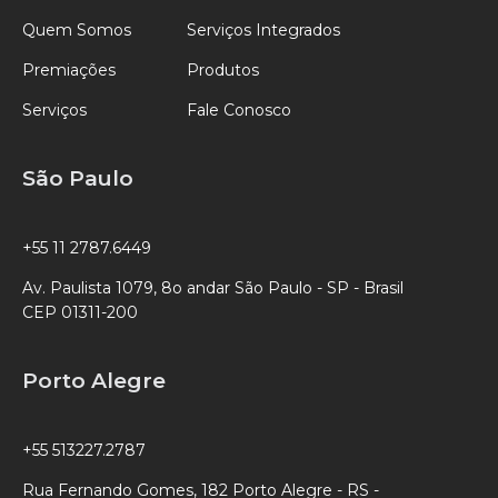
Quem Somos
Serviços Integrados
Premiações
Produtos
Serviços
Fale Conosco
São Paulo
+55 11 2787.6449
Av. Paulista 1079, 8o andar São Paulo - SP - Brasil
CEP 01311-200
Porto Alegre
+55 513227.2787
Rua Fernando Gomes, 182 Porto Alegre - RS -