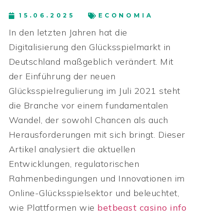
15.06.2025
ECONOMIA
In den letzten Jahren hat die
Digitalisierung den Glücksspielmarkt in
Deutschland maßgeblich verändert. Mit
der Einführung der neuen
Glücksspielregulierung im Juli 2021 steht
die Branche vor einem fundamentalen
Wandel, der sowohl Chancen als auch
Herausforderungen mit sich bringt. Dieser
Artikel analysiert die aktuellen
Entwicklungen, regulatorischen
Rahmenbedingungen und Innovationen im
Online-Glücksspielsektor und beleuchtet,
wie Plattformen wie
betbeast casino info