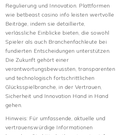
Regulierung und Innovation. Plattformen
wie betbeast casino info leisten wertvolle
Beiträge, indem sie detaillierte,
verlässliche Einblicke bieten, die sowohl
Spieler als auch Branchenfachleute bei
fundierten Entscheidungen unterstützen.
Die Zukunft gehört einer
verantwortungsbewussten, transparenten
und technologisch fortschrittlichen
Glücksspielbranche, in der Vertrauen,
Sicherheit und Innovation Hand in Hand
gehen.
Hinweis: Für umfassende, aktuelle und
vertrauenswürdige Informationen