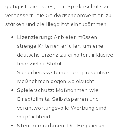
gültig ist. Ziel ist es, den Spielerschutz zu
verbessern, die Geldwäscheprävention zu
stärken und die Illegalität einzudämmen.
Lizenzierung:
Anbieter müssen
strenge Kriterien erfüllen, um eine
deutsche Lizenz zu erhalten, inklusive
finanzieller Stabilität,
Sicherheitssystemen und präventive
Maßnahmen gegen Spielsucht.
Spielerschutz:
Maßnahmen wie
Einsatzlimits, Selbstsperren und
verantwortungsvolle Werbung sind
verpflichtend.
Steuereinnahmen:
Die Regulierung