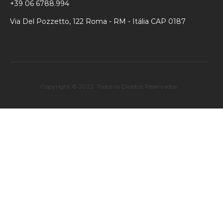
+39 06 6788.994
Via Del Pozzetto, 122 Roma - RM - Itália CAP 0187
Copyright © 2022. Todos os Direitos Reservados.