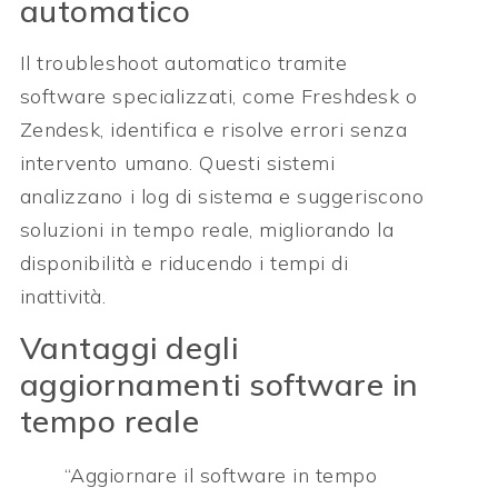
automatico
Il troubleshoot automatico tramite
software specializzati, come Freshdesk o
Zendesk, identifica e risolve errori senza
intervento umano. Questi sistemi
analizzano i log di sistema e suggeriscono
soluzioni in tempo reale, migliorando la
disponibilità e riducendo i tempi di
inattività.
Vantaggi degli
aggiornamenti software in
tempo reale
“Aggiornare il software in tempo