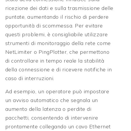
ricezione dei dati e sulla trasmissione delle
puntate, aumentando il rischio di perdere
opportunità di scommessa. Per evitare
questi problemi, è consigliabile utilizzare
strumenti di monitoraggio della rete come
NetLimiter o PingPlotter, che permettono
di controllare in tempo reale la stabilità
della connessione e di ricevere notifiche in
caso di interruzioni.
Ad esempio, un operatore può impostare
un avviso automatico che segnala un
aumento della latenza o perdite di
pacchetti, consentendo di intervenire
prontamente collegando un cavo Ethernet