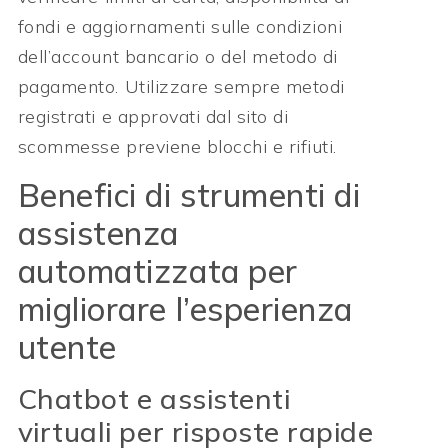
fondi e aggiornamenti sulle condizioni
dell’account bancario o del metodo di
pagamento. Utilizzare sempre metodi
registrati e approvati dal sito di
scommesse previene blocchi e rifiuti.
Benefici di strumenti di
assistenza
automatizzata per
migliorare l’esperienza
utente
Chatbot e assistenti
virtuali per risposte rapide