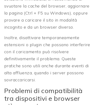
svuotare la cache del browser, aggiornare
la pagina (Ctrl + F5 su Windows), oppure
provare a caricare il sito in modalità
incognito e da un browser diverso.
Inoltre, disattivare temporaneamente
estensioni o plugin che possano interferire
con il caricamento può risolvere
definitivamente il problema. Queste
pratiche sono utili anche durante eventi di
alta affluenza, quando i server possono
sovraccaricarsi.
Problemi di compatibilità
tra dispositivi e browser