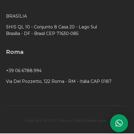
BRASÍLIA
SHIS QL 10 - Conjunto 8 Casa 20 - Lago Sul
Brasília - DF - Brasil CEP 71630-085
Roma
+39 06 6788.994
Via Del Pozzetto, 122 Roma - RM - Itália CAP 0187
Copyright © 2022. Todos os Direitos Reservados.