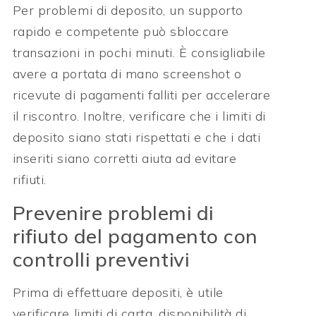
Per problemi di deposito, un supporto
rapido e competente può sbloccare
transazioni in pochi minuti. È consigliabile
avere a portata di mano screenshot o
ricevute di pagamenti falliti per accelerare
il riscontro. Inoltre, verificare che i limiti di
deposito siano stati rispettati e che i dati
inseriti siano corretti aiuta ad evitare
rifiuti.
Prevenire problemi di
rifiuto del pagamento con
controlli preventivi
Prima di effettuare depositi, è utile
verificare limiti di carta, disponibilità di