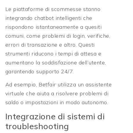
Le piattaforme di scommesse stanno
integrando chatbot intelligenti che
rispondono istantaneamente a quesiti
comuni, come problemi di login, verifiche,
errori di transazione e altro. Questi
strumenti riducono i tempi di attesa e
aumentano la soddisfazione dell’utente,
garantendo supporto 24/7.
Ad esempio, Betfair utilizza un assistente
virtuale che aiuta a risolvere problemi di
saldo o impostazioni in modo autonomo.
Integrazione di sistemi di
troubleshooting