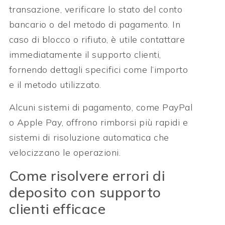
transazione, verificare lo stato del conto
bancario o del metodo di pagamento. In
caso di blocco o rifiuto, è utile contattare
immediatamente il supporto clienti,
fornendo dettagli specifici come l’importo
e il metodo utilizzato.
Alcuni sistemi di pagamento, come PayPal
o Apple Pay, offrono rimborsi più rapidi e
sistemi di risoluzione automatica che
velocizzano le operazioni.
Come risolvere errori di
deposito con supporto
clienti efficace