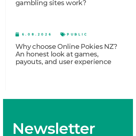
gambling sites work?
6.08.2026
PUBLIC
Why choose Online Pokies NZ?
An honest look at games,
payouts, and user experience
Newsletter