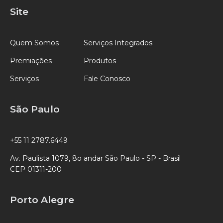
Site
Quem Somos
Serviços Integrados
Premiações
Produtos
Serviços
Fale Conosco
São Paulo
+55 11 2787.6449
Av. Paulista 1079, 8o andar São Paulo - SP - Brasil
CEP 01311-200
Porto Alegre