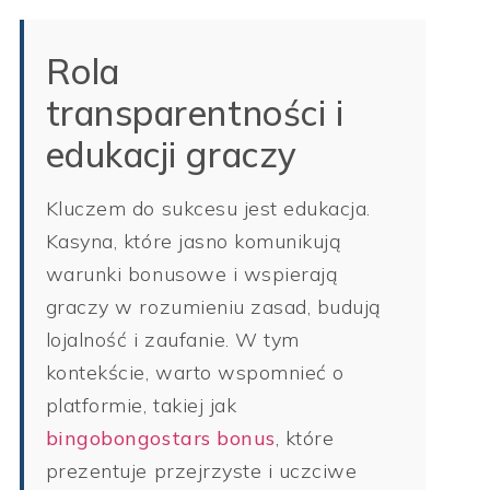
Rola
transparentności i
edukacji graczy
Kluczem do sukcesu jest edukacja.
Kasyna, które jasno komunikują
warunki bonusowe i wspierają
graczy w rozumieniu zasad, budują
lojalność i zaufanie. W tym
kontekście, warto wspomnieć o
platformie, takiej jak
bingobongostars bonus
, które
prezentuje przejrzyste i uczciwe