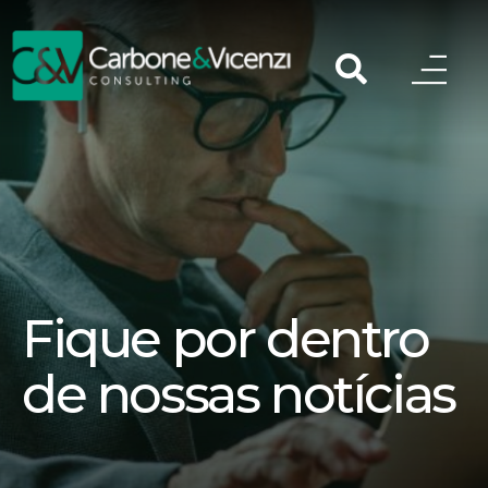
Fique por dentro
de nossas notícias