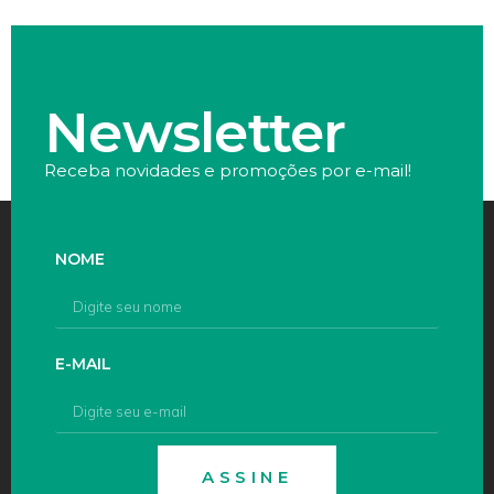
Newsletter
Receba novidades e promoções por e-mail!
NOME
E-MAIL
ASSINE