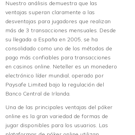
Nuestro análisis demuestra que las
ventajas superan claramente a las
desventajas para jugadores que realizan
más de 3 transacciones mensuales. Desde
su llegada a España en 2005, se ha
consolidado como uno de los métodos de
pago más confiables para transacciones
en casinos online. Neteller es un monedero
electrónico líder mundial, operado por
Paysafe Limited bajo la regulación del
Banco Central de Irlanda.
Una de las principales ventajas del póker
online es la gran variedad de formas de
jugar disponibles para los usuarios. Las
plataformas de póker online utilizan