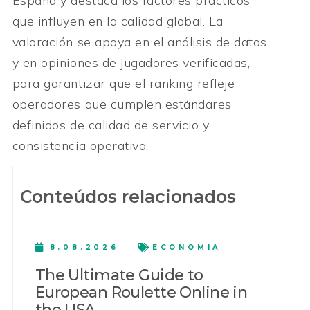
España y destaca los factores prácticos
que influyen en la calidad global. La
valoración se apoya en el análisis de datos
y en opiniones de jugadores verificadas,
para garantizar que el ranking refleje
operadores que cumplen estándares
definidos de calidad de servicio y
consistencia operativa.
Conteúdos relacionados
8.08.2026
ECONOMIA
The Ultimate Guide to
European Roulette Online in
the USA