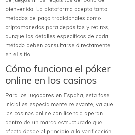
bienvenida. La plataforma acepta tanto
métodos de pago tradicionales como
criptomonedas para depósitos y retiros,
aunque los detalles específicos de cada
método deben consultarse directamente
en el sitio.
Cómo funciona el póker
online en los casinos
Para los jugadores en España, esta fase
inicial es especialmente relevante, ya que
los casinos online con licencia operan
dentro de un marco estructurado que
afecta desde el principio a la verificación,