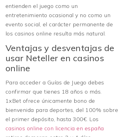
entienden el juego como un
entretenimiento ocasional y no como un
evento social, el carácter permanente de
los casinos online resulta más natural.
Ventajas y desventajas de
usar Neteller en casinos
online
Para acceder a Guías de Juego debes
confirmar que tienes 18 años o más.
1xBet ofrece únicamente bono de
bienvenida para deportes, del 100% sobre
el primer depósito, hasta 300€. Los
casinos online con licencia en españa