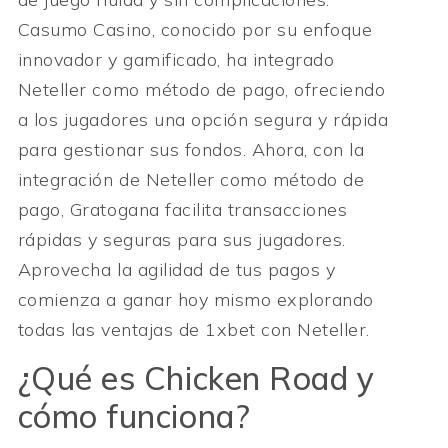
Casumo Casino, conocido por su enfoque
innovador y gamificado, ha integrado
Neteller como método de pago, ofreciendo
a los jugadores una opción segura y rápida
para gestionar sus fondos. Ahora, con la
integración de Neteller como método de
pago, Gratogana facilita transacciones
rápidas y seguras para sus jugadores.
Aprovecha la agilidad de tus pagos y
comienza a ganar hoy mismo explorando
todas las ventajas de 1xbet con Neteller.
¿Qué es Chicken Road y
cómo funciona?