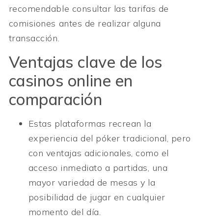
recomendable consultar las tarifas de
comisiones antes de realizar alguna
transacción.
Ventajas clave de los
casinos online en
comparación
Estas plataformas recrean la
experiencia del póker tradicional, pero
con ventajas adicionales, como el
acceso inmediato a partidas, una
mayor variedad de mesas y la
posibilidad de jugar en cualquier
momento del día.