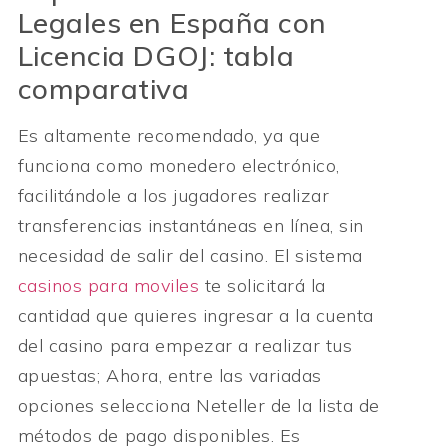
Legales en España con
Licencia DGOJ: tabla
comparativa
Es altamente recomendado, ya que
funciona como monedero electrónico,
facilitándole a los jugadores realizar
transferencias instantáneas en línea, sin
necesidad de salir del casino. El sistema
casinos para moviles
te solicitará la
cantidad que quieres ingresar a la cuenta
del casino para empezar a realizar tus
apuestas; Ahora, entre las variadas
opciones selecciona Neteller de la lista de
métodos de pago disponibles. Es