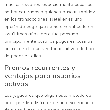
muchos usuarios, especialmente usuarios
no bancarizados o quienes buscan rapidez
en las transacciones. Neteller es una
opción de pago que se ha diversificado en
los últimos años, pero fue pensado
principalmente para los pagos en casinos
online, de allí que sea tan intuitivo a la hora
de pagar en ellos.
Promos recurrentes y
ventajas para usuarios
activos
Los jugadores que eligen este método de
pago pueden disfrutar de una experiencia
de juego fluida y sin complicaciones.