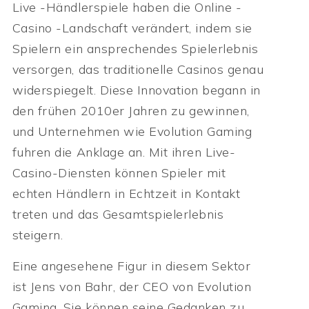
Live -Händlerspiele haben die Online -
Casino -Landschaft verändert, indem sie
Spielern ein ansprechendes Spielerlebnis
versorgen, das traditionelle Casinos genau
widerspiegelt. Diese Innovation begann in
den frühen 2010er Jahren zu gewinnen,
und Unternehmen wie Evolution Gaming
fuhren die Anklage an. Mit ihren Live-
Casino-Diensten können Spieler mit
echten Händlern in Echtzeit in Kontakt
treten und das Gesamtspielerlebnis
steigern.
Eine angesehene Figur in diesem Sektor
ist Jens von Bahr, der CEO von Evolution
Gaming. Sie können seine Gedanken zu