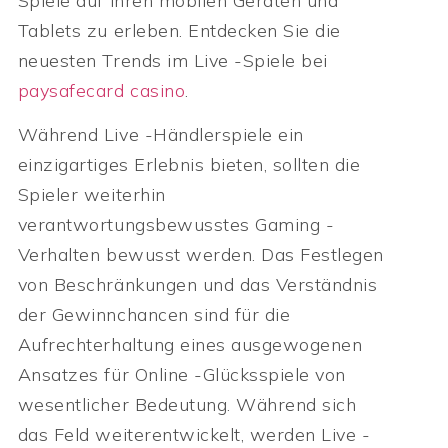
Spiele auf ihren mobilen Geräten und
Tablets zu erleben. Entdecken Sie die
neuesten Trends im Live -Spiele bei
paysafecard casino
.
Während Live -Händlerspiele ein
einzigartiges Erlebnis bieten, sollten die
Spieler weiterhin
verantwortungsbewusstes Gaming -
Verhalten bewusst werden. Das Festlegen
von Beschränkungen und das Verständnis
der Gewinnchancen sind für die
Aufrechterhaltung eines ausgewogenen
Ansatzes für Online -Glücksspiele von
wesentlicher Bedeutung. Während sich
das Feld weiterentwickelt, werden Live -