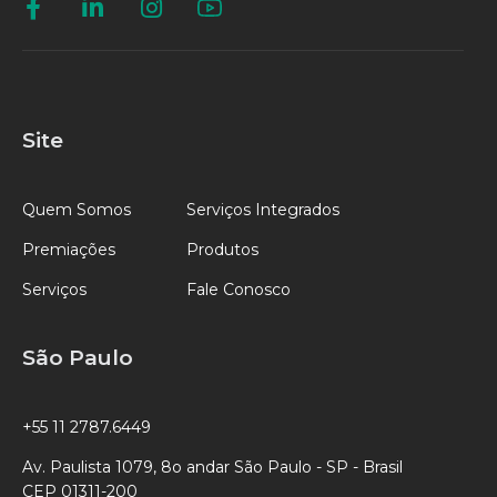
Site
Quem Somos
Serviços Integrados
Premiações
Produtos
Serviços
Fale Conosco
São Paulo
+55 11 2787.6449
Av. Paulista 1079, 8o andar São Paulo - SP - Brasil
CEP 01311-200