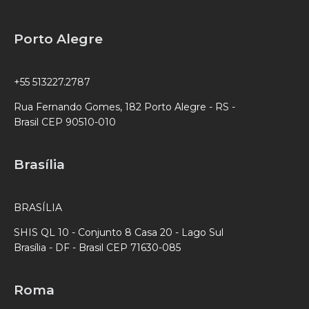
Porto Alegre
+55 513227.2787
Rua Fernando Gomes, 182 Porto Alegre - RS -
Brasil CEP 90510-010
Brasília
BRASÍLIA
SHIS QL 10 - Conjunto 8 Casa 20 - Lago Sul
Brasília - DF - Brasil CEP 71630-085
Roma